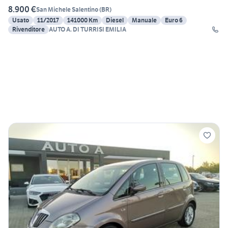
8.900 €
San Michele Salentino
(
BR
)
Usato
11/2017
141000 Km
Diesel
Manuale
Euro 6
Rivenditore
AUTO A. DI TURRISI EMILIA