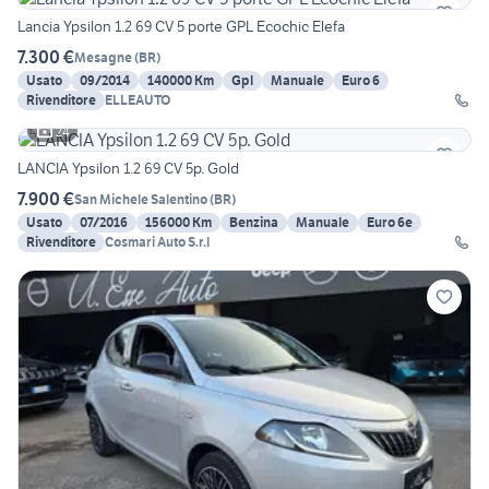
Lancia Ypsilon 1.2 69 CV 5 porte GPL Ecochic Elefa
7.300 €
Mesagne
(
BR
)
Usato
09/2014
140000 Km
Gpl
Manuale
Euro 6
Rivenditore
ELLEAUTO
24
LANCIA Ypsilon 1.2 69 CV 5p. Gold
7.900 €
San Michele Salentino
(
BR
)
Usato
07/2016
156000 Km
Benzina
Manuale
Euro 6e
Rivenditore
Cosmari Auto S.r.l