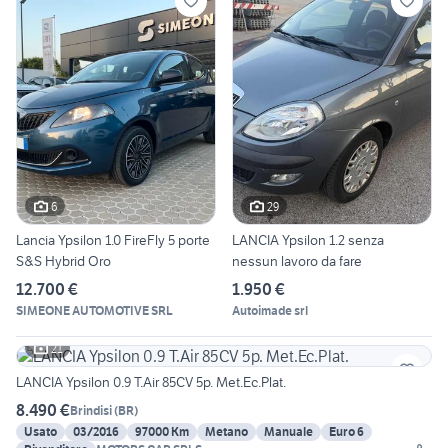
6
29
Lancia Ypsilon 1.0 FireFly 5 porte
LANCIA Ypsilon 1.2 senza
S&S Hybrid Oro
nessun lavoro da fare
12.700 €
1.950 €
SIMEONE AUTOMOTIVE SRL
Autoimade srl
21
LANCIA Ypsilon 0.9 T.Air 85CV 5p. Met.Ec.Plat.
8.490 €
Brindisi
(
BR
)
Usato
03/2016
97000 Km
Metano
Manuale
Euro 6