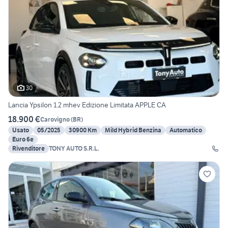
30
Lancia Ypsilon 1.2 mhev Edizione Limitata APPLE CA
18.900 €
Carovigno
(
BR
)
Usato
05/2025
30900 Km
Mild Hybrid Benzina
Automatico
Euro 6e
Rivenditore
TONY AUTO S.R.L.