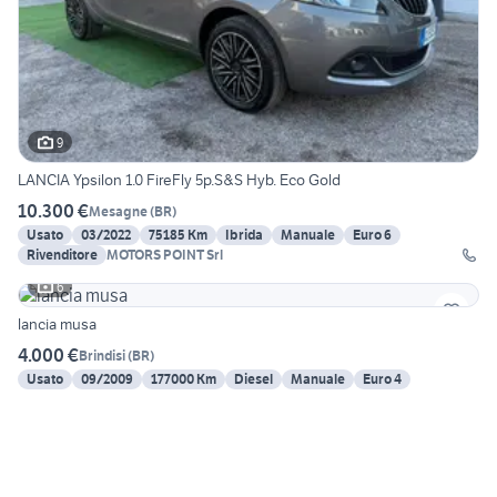
9
LANCIA Ypsilon 1.0 FireFly 5p.S&S Hyb. Eco Gold
10.300 €
Mesagne
(
BR
)
Usato
03/2022
75185 Km
Ibrida
Manuale
Euro 6
Rivenditore
MOTORS POINT Srl
6
lancia musa
4.000 €
Brindisi
(
BR
)
Usato
09/2009
177000 Km
Diesel
Manuale
Euro 4