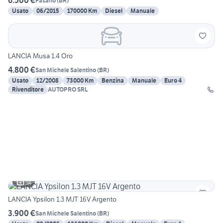
6.500 €
Fasano
(
BR
)
Usato
06/2015
170000 Km
Diesel
Manuale
LANCIA Musa 1.4 Oro
4.800 €
San Michele Salentino
(
BR
)
Usato
12/2008
73000 Km
Benzina
Manuale
Euro 4
Rivenditore
AUTOPRO SRL
14
LANCIA Ypsilon 1.3 MJT 16V Argento
3.900 €
San Michele Salentino
(
BR
)