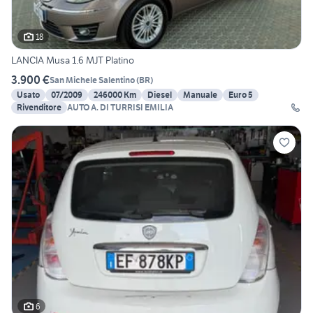
18
LANCIA Musa 1.6 MJT Platino
3.900 €
San Michele Salentino
(
BR
)
Usato
07/2009
246000 Km
Diesel
Manuale
Euro 5
Rivenditore
AUTO A. DI TURRISI EMILIA
6