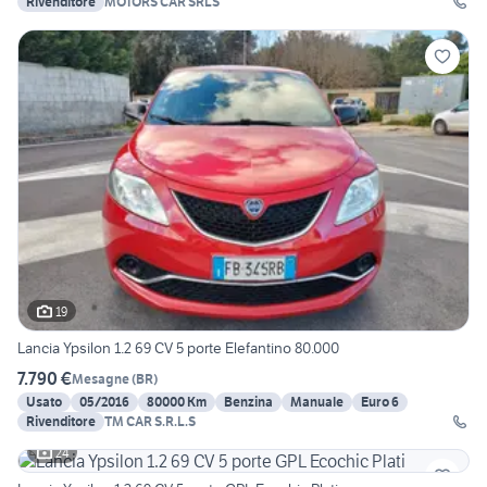
Rivenditore
MOTORS CAR SRLS
19
Lancia Ypsilon 1.2 69 CV 5 porte Elefantino 80.000
7.790 €
Mesagne
(
BR
)
Usato
05/2016
80000 Km
Benzina
Manuale
Euro 6
Rivenditore
TM CAR S.R.L.S
24