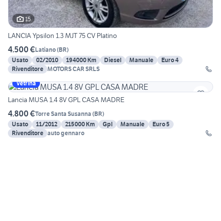
15
LANCIA Ypsilon 1.3 MJT 75 CV Platino
4.500 €
Latiano
(
BR
)
Usato
02/2010
194000 Km
Diesel
Manuale
Euro 4
Rivenditore
MOTORS CAR SRLS
Vetrina
Lancia MUSA 1.4 8V GPL CASA MADRE
4.800 €
Torre Santa Susanna
(
BR
)
Usato
11/2012
215000 Km
Gpl
Manuale
Euro 5
Rivenditore
auto gennaro