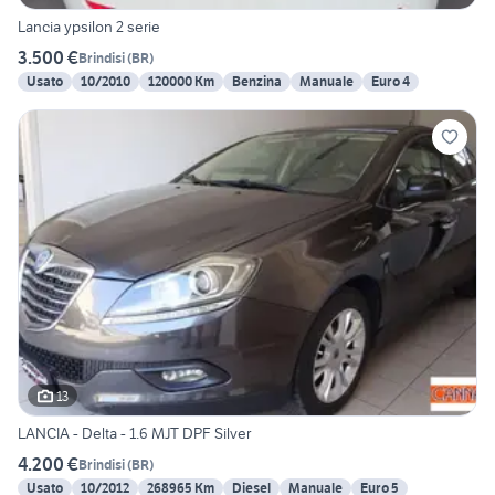
Lancia ypsilon 2 serie
3.500 €
Brindisi
(
BR
)
Usato
10/2010
120000 Km
Benzina
Manuale
Euro 4
13
LANCIA - Delta - 1.6 MJT DPF Silver
4.200 €
Brindisi
(
BR
)
Usato
10/2012
268965 Km
Diesel
Manuale
Euro 5