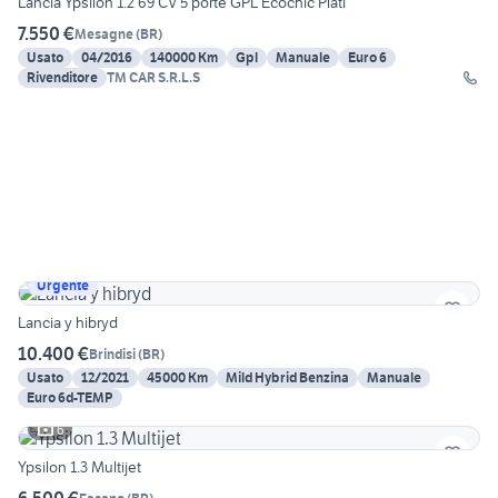
Lancia Ypsilon 1.2 69 CV 5 porte GPL Ecochic Plati
7.550 €
Mesagne
(
BR
)
Usato
04/2016
140000 Km
Gpl
Manuale
Euro 6
Rivenditore
TM CAR S.R.L.S
Urgente
Lancia y hibryd
10.400 €
Brindisi
(
BR
)
Usato
12/2021
45000 Km
Mild Hybrid Benzina
Manuale
Euro 6d-TEMP
6
Ypsilon 1.3 Multijet