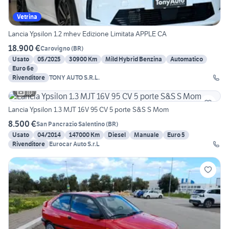
Vetrina
Lancia Ypsilon 1.2 mhev Edizione Limitata APPLE CA
18.900 €
Carovigno
(
BR
)
Usato
05/2025
30900 Km
Mild Hybrid Benzina
Automatico
Euro 6e
Rivenditore
TONY AUTO S.R.L.
10
Lancia Ypsilon 1.3 MJT 16V 95 CV 5 porte S&S S Mom
8.500 €
San Pancrazio Salentino
(
BR
)
Usato
04/2014
147000 Km
Diesel
Manuale
Euro 5
Rivenditore
Eurocar Auto S.r.L