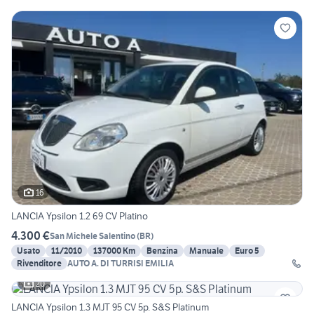
16
LANCIA Ypsilon 1.2 69 CV Platino
4.300 €
San Michele Salentino
(
BR
)
Usato
11/2010
137000 Km
Benzina
Manuale
Euro 5
Rivenditore
AUTO A. DI TURRISI EMILIA
20
LANCIA Ypsilon 1.3 MJT 95 CV 5p. S&S Platinum