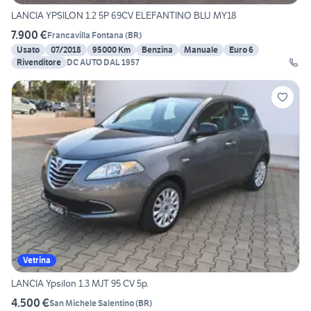
LANCIA YPSILON 1.2 5P 69CV ELEFANTINO BLU MY18
7.900 €
Francavilla Fontana
(
BR
)
Usato
07/2018
95000 Km
Benzina
Manuale
Euro 6
Rivenditore
DC AUTO DAL 1957
Vetrina
LANCIA Ypsilon 1.3 MJT 95 CV 5p.
4.500 €
San Michele Salentino
(
BR
)