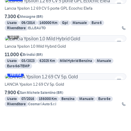
Lancia Ypsilon 1.2 69 CV 5 porte GPL Ecochic Elefa
7.300 €
Mesagne
(
BR
)
Usato
09/2014
140000 Km
Gpl
Manuale
Euro 6
Rivenditore
ELLEAUTO
6
Lancia Ypsilon 1.0 Mild Hybrid Gold
11.000 €
Brindisi
(
BR
)
Usato
03/2023
62025 Km
Mild Hybrid Benzina
Manuale
Euro 6d-TEMP
Vetrina
LANCIA Ypsilon 1.2 69 CV 5p. Gold
7.900 €
San Michele Salentino
(
BR
)
Usato
07/2016
156000 Km
Benzina
Manuale
Euro 6e
Rivenditore
Cosmari Auto S.r.l