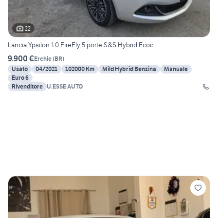
22
Lancia Ypsilon 1.0 FireFly 5 porte S&S Hybrid Ecoc
9.900 €
Erchie
(
BR
)
Usato
04/2021
102000 Km
Mild Hybrid Benzina
Manuale
Euro 6
Rivenditore
U.ESSE AUTO