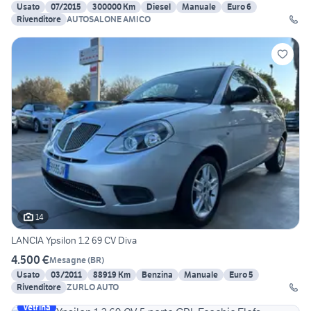
Usato
07/2015
300000 Km
Diesel
Manuale
Euro 6
Rivenditore
AUTOSALONE AMICO
14
LANCIA Ypsilon 1.2 69 CV Diva
4.500 €
Mesagne
(
BR
)
Usato
03/2011
88919 Km
Benzina
Manuale
Euro 5
Rivenditore
ZURLO AUTO
Vetrina