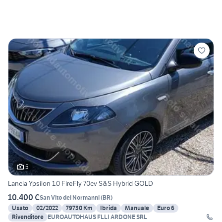
5
Lancia Ypsilon 1.0 FireFly 70cv S&S Hybrid GOLD
10.400 €
San Vito dei Normanni
(
BR
)
Usato
02/2022
79730 Km
Ibrida
Manuale
Euro 6
Rivenditore
EUROAUTOHAUS FLLI ARDONE SRL