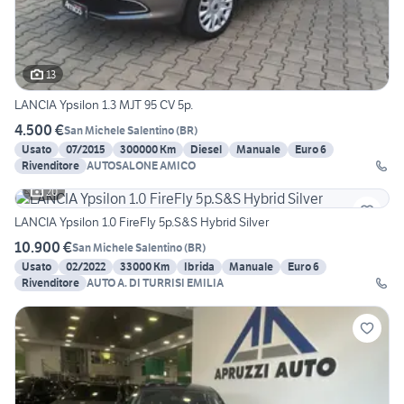
13
LANCIA Ypsilon 1.3 MJT 95 CV 5p.
4.500 €
San Michele Salentino
(
BR
)
Usato
07/2015
300000 Km
Diesel
Manuale
Euro 6
Rivenditore
AUTOSALONE AMICO
20
LANCIA Ypsilon 1.0 FireFly 5p.S&S Hybrid Silver
10.900 €
San Michele Salentino
(
BR
)
Usato
02/2022
33000 Km
Ibrida
Manuale
Euro 6
Rivenditore
AUTO A. DI TURRISI EMILIA