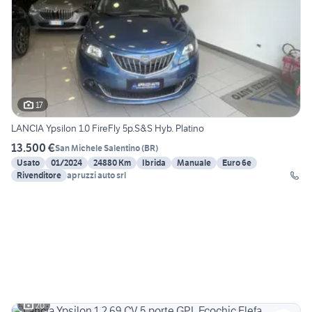
17
LANCIA Ypsilon 1.0 FireFly 5p.S&S Hyb. Platino
13.500 €
San Michele Salentino
(
BR
)
Usato
01/2024
24880 Km
Ibrida
Manuale
Euro 6e
Rivenditore
apruzzi auto srl
20