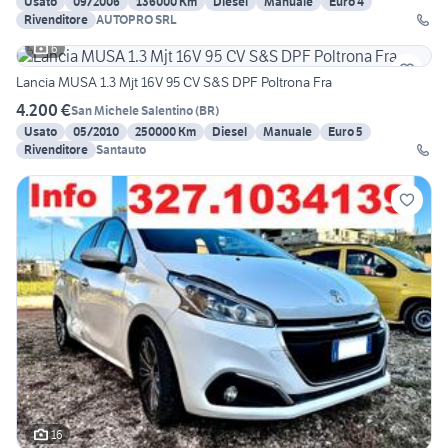
Usato
09/2006
136000 Km
Diesel
Manuale
Euro 4
Rivenditore
AUTOPRO SRL
6
Lancia MUSA 1.3 Mjt 16V 95 CV S&S DPF Poltrona Fra
4.200 €
San Michele Salentino
(
BR
)
Usato
05/2010
250000 Km
Diesel
Manuale
Euro 5
Rivenditore
Santauto
16