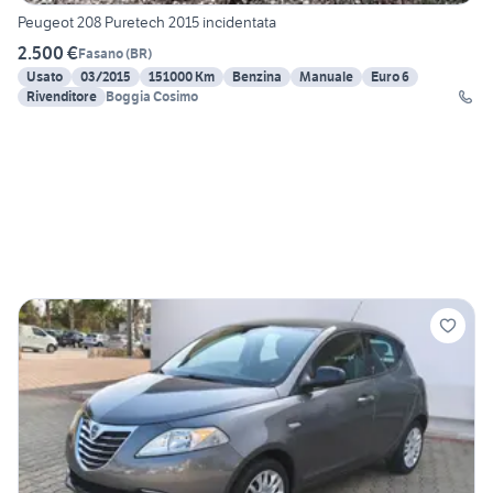
Peugeot 208 Puretech 2015 incidentata
2.500 €
Fasano
(
BR
)
Usato
03/2015
151000 Km
Benzina
Manuale
Euro 6
Rivenditore
Boggia Cosimo