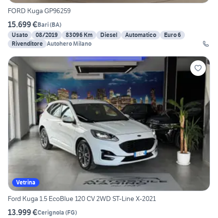
FORD Kuga GP96259
15.699 €
Bari
(
BA
)
Usato
08/2019
83096 Km
Diesel
Automatico
Euro 6
Rivenditore
Autohero Milano
Vetrina
Ford Kuga 1.5 EcoBlue 120 CV 2WD ST-Line X-2021
13.999 €
Cerignola
(
FG
)