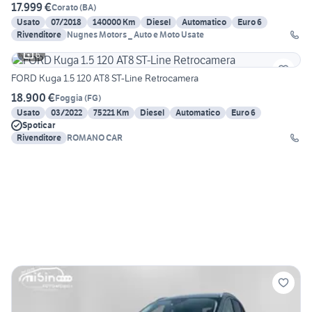
17.999 €
Corato
(
BA
)
Usato
07/2018
140000 Km
Diesel
Automatico
Euro 6
Rivenditore
Nugnes Motors _ Auto e Moto Usate
6
FORD Kuga 1.5 120 AT8 ST-Line Retrocamera
18.900 €
Foggia
(
FG
)
Usato
03/2022
75221 Km
Diesel
Automatico
Euro 6
Spoticar
Rivenditore
ROMANO CAR