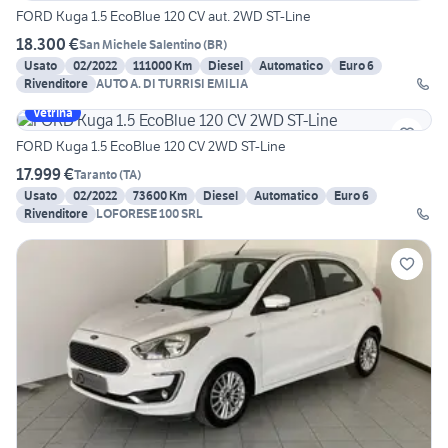
FORD Kuga 1.5 EcoBlue 120 CV aut. 2WD ST-Line
18.300 €
San Michele Salentino
(
BR
)
Usato
02/2022
111000 Km
Diesel
Automatico
Euro 6
Rivenditore
AUTO A. DI TURRISI EMILIA
Vetrina
FORD Kuga 1.5 EcoBlue 120 CV 2WD ST-Line
17.999 €
Taranto
(
TA
)
Usato
02/2022
73600 Km
Diesel
Automatico
Euro 6
Rivenditore
LOFORESE 100 SRL