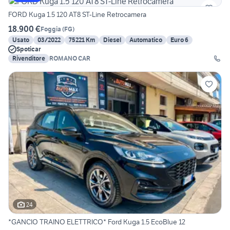
FORD Kuga 1.5 120 AT8 ST-Line Retrocamera
18.900 €
Foggia
(
FG
)
Usato
03/2022
75221 Km
Diesel
Automatico
Euro 6
Spoticar
Rivenditore
ROMANO CAR
24
*GANCIO TRAINO ELETTRICO* Ford Kuga 1.5 EcoBlue 12