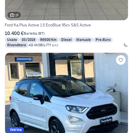
19
Ford Ka Plus Active 1.5 EcoBlue 95cv S&S Active
10.400 €
Barletta
(
BT
)
Usato
03/2019
99500 Km
Diesel
Manuale
Pre-Euro
Rivenditore
AD MOBILITY s.r.l.
Vetrina