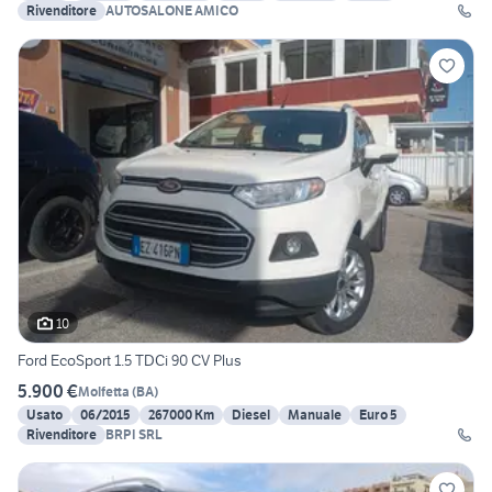
Rivenditore
AUTOSALONE AMICO
10
Ford EcoSport 1.5 TDCi 90 CV Plus
5.900 €
Molfetta
(
BA
)
Usato
06/2015
267000 Km
Diesel
Manuale
Euro 5
Rivenditore
BRPI SRL