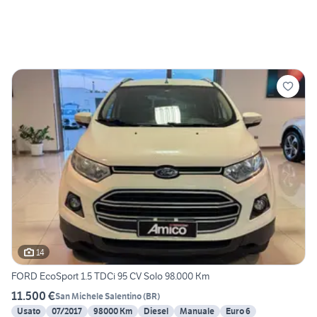
14
FORD EcoSport 1.5 TDCi 95 CV Solo 98.000 Km
11.500 €
San Michele Salentino
(
BR
)
Usato
07/2017
98000 Km
Diesel
Manuale
Euro 6