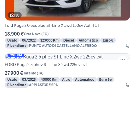
30
Ford Kuga 2.0 ecoblue ST-Line X awd 150cv Aut. TET
18.900 €
Orta Nova
(
FG
)
Usato
06/2022
123000 Km
Diesel
Automatico
Euro 6
Rivenditore
PUNTO AUTO DI CASTELLANO ALFREDO
Vetrina
FORD Kuga 2.5 phev ST-Line X 2wd 225cv cvt
27.900 €
Taranto
(
TA
)
Usato
03/2023
40000 Km
Altro
Automatico
Euro 6e
Rivenditore
APPIASTORE SPA