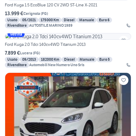
Ford Kuga 1.5 EcoBlue 120 CV 2WD ST-Line X-2021
13.999 €
Cerignola
(
FG
)
Usato
05/2021
175000 Km
Diesel
Manuale
Euro 6
Rivenditore
AUTOSTILE MARINO 1989
Vetrina
Ford Kuga 2.0 Tdci 140cv4WD Titanium 2013
7.899 €
Lucera
(
FG
)
Usato
09/2013
182000 Km
Diesel
Manuale
Euro 5
Rivenditore
Automobili New Numero Uno Srls