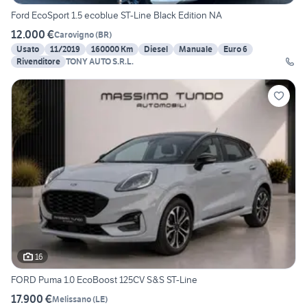
Ford EcoSport 1.5 ecoblue ST-Line Black Edition NA
12.000 €
Carovigno
(
BR
)
Usato
11/2019
160000 Km
Diesel
Manuale
Euro 6
Rivenditore
TONY AUTO S.R.L.
16
FORD Puma 1.0 EcoBoost 125CV S&S ST-Line
17.900 €
Melissano
(
LE
)