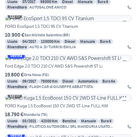
Usato
07/2017
98000 Km
Diesel
Manuale
Euro 6
Rivenditore
AUTOSALONE AMICO
20
FORD EcoSport 1.5 TDCi 95 CV Titanium
10.900 €
San Michele Salentino
(
BR
)
Usato
04/2017
130000 Km
Diesel
Manuale
Euro 6
Rivenditore
AUTO A. DI TURRISI EMILIA
Vetrina
Ford Edge 2.0 TDCI 210 CV AWD S&S Powershift ST Li
19.800 €
Orta Nova
(
FG
)
Usato
09/2017
78000 Km
Diesel
Automatico
Euro 6e
Rivenditore
FLASH CAR di GIUSEPPE ABBATTISTA
20
FORD Kuga 1.5 EcoBoost 150 CV 2WD ST-Line FULL KM
18.790 €
Manduria
(
TA
)
Usato
03/2021
42300 Km
Benzina
Manuale
Euro 6
Rivenditore
FILOTICO AUTOMOBILI SRL MANDURIA USATO
GARANTITO
Vetrina