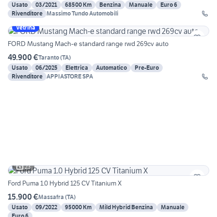
Usato
03/2021
68500 Km
Benzina
Manuale
Euro 6
Rivenditore
Massimo Tundo Automobili
Vetrina
FORD Mustang Mach-e standard range rwd 269cv auto
49.900 €
Taranto
(
TA
)
Usato
06/2025
Elettrica
Automatico
Pre-Euro
Rivenditore
APPIASTORE SPA
23
Ford Puma 1.0 Hybrid 125 CV Titanium X
15.900 €
Massafra
(
TA
)
Usato
09/2022
95000 Km
Mild Hybrid Benzina
Manuale
Euro 6