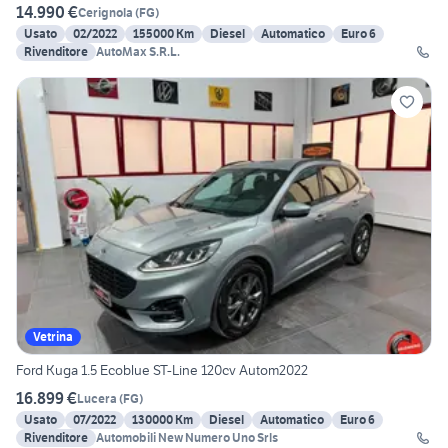
14.990 €
Cerignola
(
FG
)
Usato
02/2022
155000 Km
Diesel
Automatico
Euro 6
Rivenditore
AutoMax S.R.L.
Vetrina
Ford Kuga 1.5 Ecoblue ST-Line 120cv Autom2022
16.899 €
Lucera
(
FG
)
Usato
07/2022
130000 Km
Diesel
Automatico
Euro 6
Rivenditore
Automobili New Numero Uno Srls