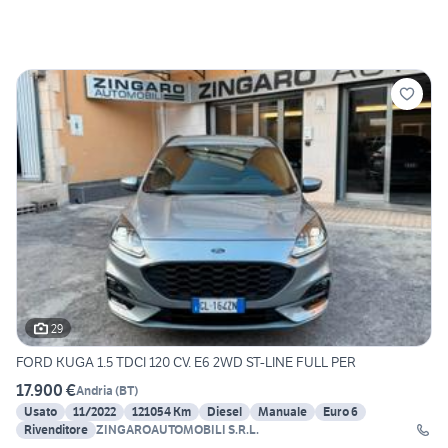
29
FORD KUGA 1.5 TDCI 120 CV. E6 2WD ST-LINE FULL PER
17.900 €
Andria
(
BT
)
Usato
11/2022
121054 Km
Diesel
Manuale
Euro 6
Rivenditore
ZINGAROAUTOMOBILI S.R.L.