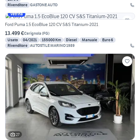
Rivenditore
GASTONE AUTO
Vetrina
Ford Puma 1.5 EcoBlue 120 CV S&S Titanium-2021
13.499 €
Cerignola
(
FG
)
Usato
04/2021
155000 Km
Diesel
Manuale
Euro 6
Rivenditore
AUTOSTILE MARINO 1989
27