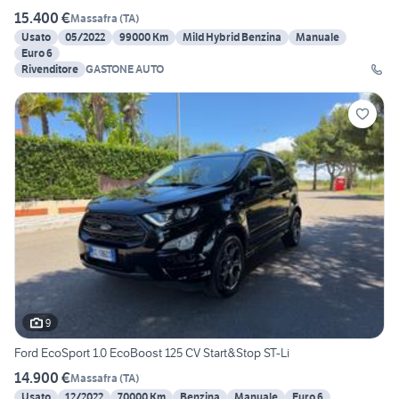
15.400 €
Massafra
(
TA
)
Usato
05/2022
99000 Km
Mild Hybrid Benzina
Manuale
Euro 6
Rivenditore
GASTONE AUTO
9
Ford EcoSport 1.0 EcoBoost 125 CV Start&Stop ST-Li
14.900 €
Massafra
(
TA
)
Usato
12/2022
70000 Km
Benzina
Manuale
Euro 6