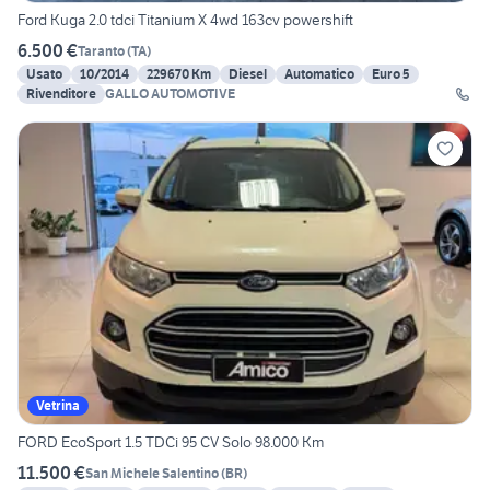
Ford Kuga 2.0 tdci Titanium X 4wd 163cv powershift
6.500 €
Taranto
(
TA
)
Usato
10/2014
229670 Km
Diesel
Automatico
Euro 5
Rivenditore
GALLO AUTOMOTIVE
Vetrina
FORD EcoSport 1.5 TDCi 95 CV Solo 98.000 Km
11.500 €
San Michele Salentino
(
BR
)