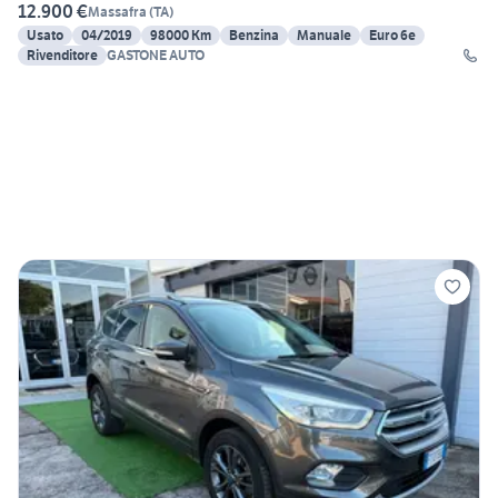
12.900 €
Massafra
(
TA
)
Usato
04/2019
98000 Km
Benzina
Manuale
Euro 6e
Rivenditore
GASTONE AUTO