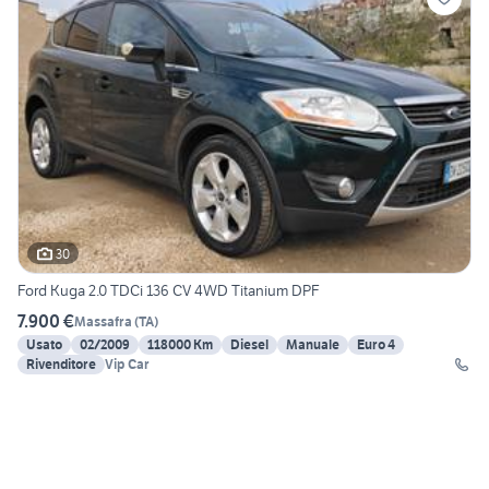
30
Ford Kuga 2.0 TDCi 136 CV 4WD Titanium DPF
7.900 €
Massafra
(
TA
)
Usato
02/2009
118000 Km
Diesel
Manuale
Euro 4
Rivenditore
Vip Car