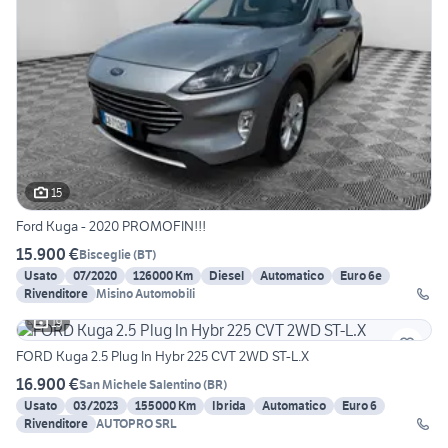
15
Ford Kuga - 2020 PROMOFIN!!!
15.900 €
Bisceglie
(
BT
)
Usato
07/2020
126000 Km
Diesel
Automatico
Euro 6e
Rivenditore
Misino Automobili
19
FORD Kuga 2.5 Plug In Hybr 225 CVT 2WD ST-L.X
16.900 €
San Michele Salentino
(
BR
)
Usato
03/2023
155000 Km
Ibrida
Automatico
Euro 6
Rivenditore
AUTOPRO SRL