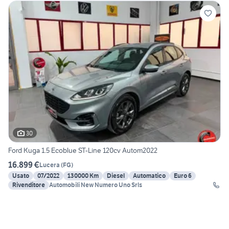
30
Ford Kuga 1.5 Ecoblue ST-Line 120cv Autom2022
16.899 €
Lucera
(
FG
)
Usato
07/2022
130000 Km
Diesel
Automatico
Euro 6
Rivenditore
Automobili New Numero Uno Srls