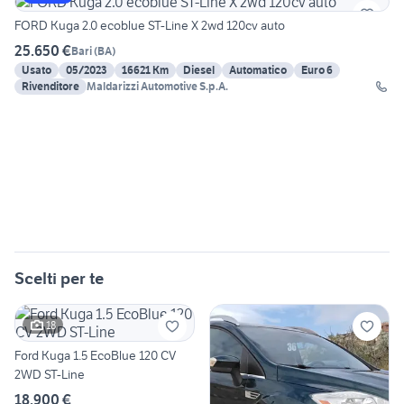
FORD Kuga 2.0 ecoblue ST-Line X 2wd 120cv auto
25.650 €
Bari
(
BA
)
Usato
05/2023
16621 Km
Diesel
Automatico
Euro 6
Rivenditore
Maldarizzi Automotive S.p.A.
Scelti per te
18
Ford Kuga 1.5 EcoBlue 120 CV
2WD ST-Line
18.900 €