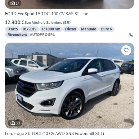
17
FORD EcoSport 1.5 TDCi 100 CV S&S ST-Line
12.300 €
San Michele Salentino
(
BR
)
Usato
01/2019
131000 Km
Diesel
Manuale
Euro 6
Rivenditore
AUTOPRO SRL
30
Ford Edge 2.0 TDCI 210 CV AWD S&S Powershift ST Li