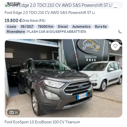
14
Ford Edge 2.0 TDCI 210 CV AWD S&S Powershift ST Li
19.800 €
Orta Nova
(
FG
)
Usato
09/2017
78000 Km
Diesel
Automatico
Euro 6e
Rivenditore
FLASH CAR di GIUSEPPE ABBATTISTA
14
Ford EcoSport 1.0 EcoBoost 100 CV Titanium