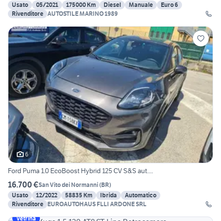
Usato
05/2021
175000 Km
Diesel
Manuale
Euro 6
Rivenditore
AUTOSTILE MARINO 1989
6
Ford Puma 1.0 EcoBoost Hybrid 125 CV S&S aut....
16.700 €
San Vito dei Normanni
(
BR
)
Usato
12/2022
58835 Km
Ibrida
Automatico
Rivenditore
EUROAUTOHAUS FLLI ARDONE SRL
Vetrina