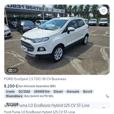
20
FORD EcoSport 1.5 TDCi 95 CV Business
8.200 €
San Michele Salentino
(
BR
)
Usato
02/2016
159000 Km
Diesel
Manuale
Euro 6
Rivenditore
BALSAMO AUTO SRL
20
Ford Puma 1.0 EcoBoost Hybrid 125 CV ST-Line