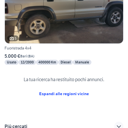
5
Fuoristrada 4x4
5.000 €
Bari
(
BA
)
Usato
12/2000
400000 Km
Diesel
Manuale
La tua ricerca ha restituito pochi annunci.
Espandi alle regioni vicine
Più cercati