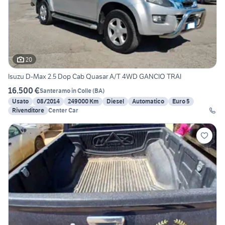
20
Isuzu D-Max 2.5 Dop Cab Quasar A/T 4WD GANCIO TRAI
16.500 €
Santeramo in Colle
(
BA
)
Usato
08/2014
249000 Km
Diesel
Automatico
Euro 5
Rivenditore
Center Car