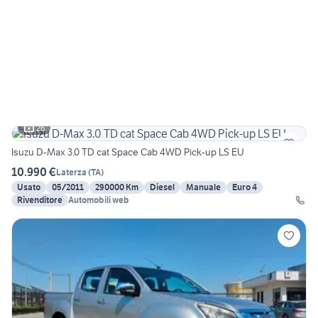
26
Isuzu D-Max 3.0 TD cat Space Cab 4WD Pick-up LS EU
10.990 €
Laterza
(
TA
)
Usato
05/2011
290000 Km
Diesel
Manuale
Euro 4
Rivenditore
Automobili web