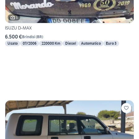
6
ISUZU D-MAX
6.500 €
Brindisi
(
BR
)
Usato
07/2006
220000 Km
Diesel
Automatico
Euro 3