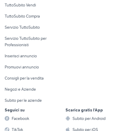
Case vacanza
TuttoSubito Vendi
Uffici e Locali
TuttoSubito Compra
commerciali
Servizio TuttoSubito
elettronica
per la casa e la
sports e hobby
Servizio TuttoSubito per
persona
Informatica
Animali
Professionisti
Arredamento e
Console e
Accessori per
Casalinghi
Inserisci annuncio
Videogiochi
animali
Elettrodomestici
Promuovi annuncio
Audio/Video
Musica e Film
Giardino e Fai da te
Consigli per la vendita
Fotografia
Libri e Riviste
Abbigliamento e
Negozi e Aziende
Telefonia
Strumenti Musicali
Accessori
Subito per le aziende
Sports
Tutto per i bambini
Seguici su
Scarica gratis l'App
Biciclette
Facebook
Subito per Android
Collezionismo
TikTok
Subito per iOS