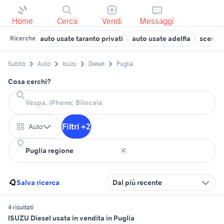
Home
Cerca
Vendi
Messaggi
auto usate taranto privati
auto usate adelfia
scenic 
Ricerche
Subito
Auto
Isuzu
Diesel
Puglia
Cosa cerchi?
Filtri +2
Auto
Salva ricerca
Dal più recente
4 risultati
ISUZU Diesel usata in vendita in Puglia