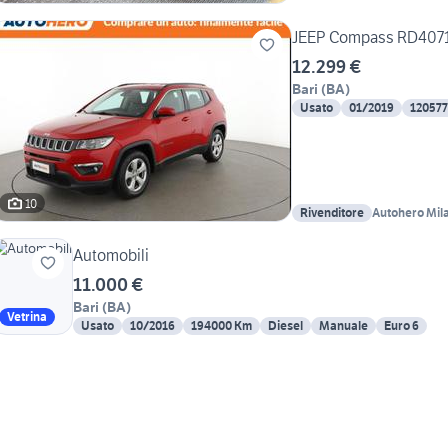
JEEP Compass RD407
12.299 €
Bari
(
BA
)
Usato
01/2019
12057
10
Rivenditore
Autohero Mil
Automobili
11.000 €
Bari
(
BA
)
Vetrina
Usato
10/2016
194000 Km
Diesel
Manuale
Euro 6