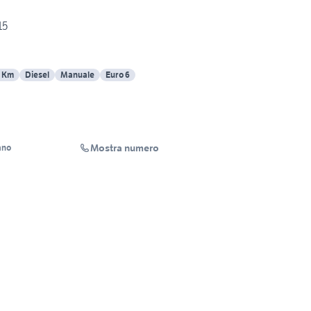
15
7 Km
Diesel
Manuale
Euro 6
Mostra numero
ano