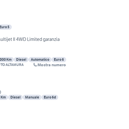
Euro 5
ltijet II 4WD Limited garanzia
000 Km
Diesel
Automatico
Euro 6
Mostra numero
TO ALTAMURA
)
 Km
Diesel
Manuale
Euro 6d