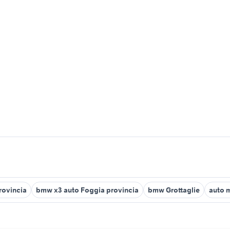
rovincia
bmw x3 auto Foggia provincia
bmw Grottaglie
auto m