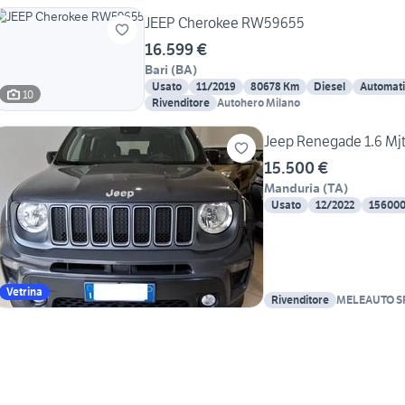
JEEP Cherokee RW59655
16.599 €
Bari
(
BA
)
Usato
11/2019
80678 Km
Diesel
Automat
10
Rivenditore
Autohero Milano
Jeep Renegade 1.6 Mjt
15.500 €
Manduria
(
TA
)
Usato
12/2022
15600
Vetrina
Rivenditore
MELEAUTO S