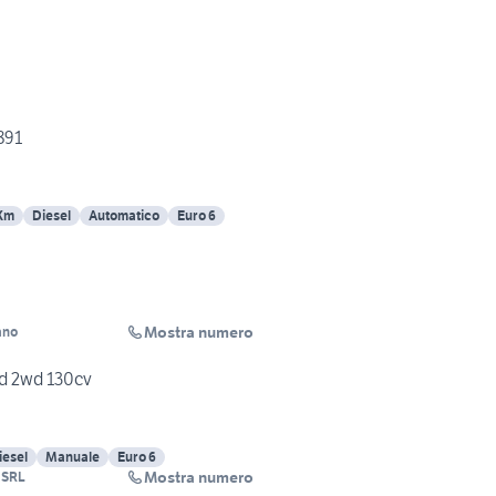
891
Km
Diesel
Automatico
Euro 6
Mostra numero
ano
ed 2wd 130cv
iesel
Manuale
Euro 6
Mostra numero
 SRL