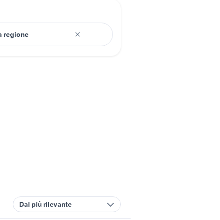
Dal più rilevante