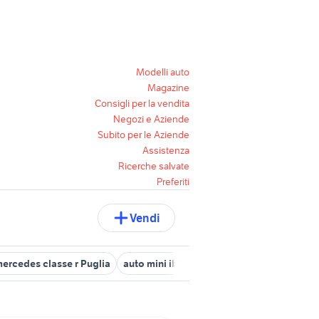
Modelli auto
Magazine
Consigli per la vendita
Negozi e Aziende
Subito per le Aziende
Assistenza
Ricerche salvate
Preferiti
Vendi
ercedes classe r Puglia
auto mini ibrida Puglia
captur in puglia