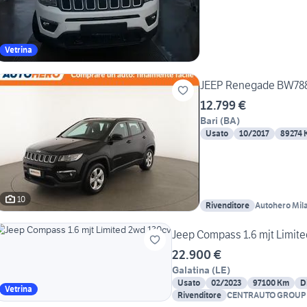
Vetrina
JEEP Renegade BW78
12.799 €
Bari
(
BA
)
Usato
10/2017
89274 
10
Rivenditore
Autohero Mil
Jeep Compass 1.6 mjt Limit
22.900 €
Galatina
(
LE
)
Usato
02/2023
97100 Km
D
Vetrina
Rivenditore
CENTRAUTO GROUP