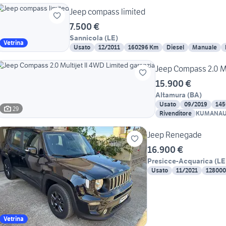
Jeep compass limited
7.500 €
Sannicola
(
LE
)
Vetrina
Usato
12/2011
160296 Km
Diesel
Manuale
Jeep Compass 2.0 Mu
15.900 €
Altamura
(
BA
)
Usato
09/2019
145
29
Rivenditore
KUMANAU
Jeep Renegade
16.900 €
Presicce-Acquarica
(
LE
Usato
11/2021
128000
Vetrina