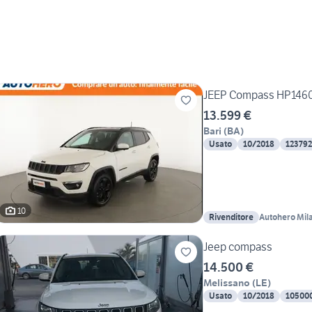
JEEP Compass HP146
13.599 €
Bari
(
BA
)
Usato
10/2018
12379
10
Rivenditore
Autohero Mil
Jeep compass
14.500 €
Melissano
(
LE
)
Usato
10/2018
10500