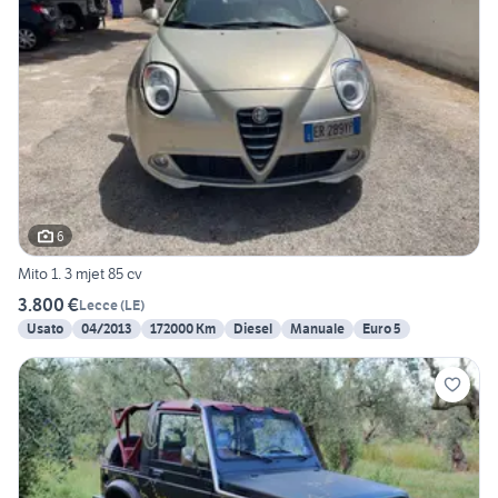
6
Mito 1. 3 mjet 85 cv
3.800 €
Lecce
(
LE
)
Usato
04/2013
172000 Km
Diesel
Manuale
Euro 5