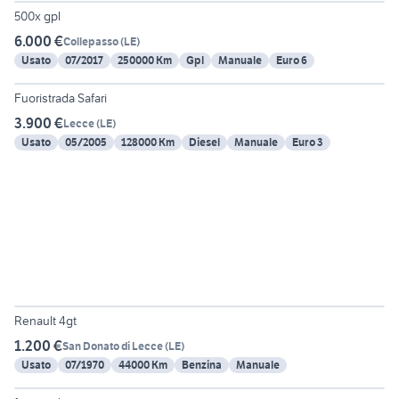
500x gpl
6.000 €
Collepasso
(
LE
)
Usato
07/2017
250000 Km
Gpl
Manuale
Euro 6
5
Fuoristrada Safari
3.900 €
Lecce
(
LE
)
Usato
05/2005
128000 Km
Diesel
Manuale
Euro 3
6
Renault 4gt
1.200 €
San Donato di Lecce
(
LE
)
Usato
07/1970
44000 Km
Benzina
Manuale
4