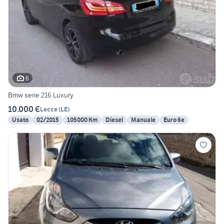
6
Bmw serie 216 Luxury
10.000 €
Lecce
(
LE
)
Usato
02/2015
105000 Km
Diesel
Manuale
Euro 6e