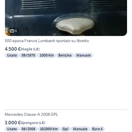
6
500 epoca Francis Lombardi riportato su libretto
4.500 €
Maglie
(
LE
)
Usato
09/1970
1000 Km
Benzina
Manuale
5
Mercedes Classe-A 2008 GPL
3.000 €
Spongano
(
LE
)
Usato
06/2008
182000 Km
Gpl
Manuale
Euro 4
6