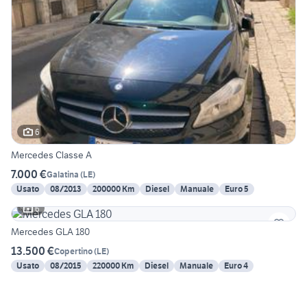
6
Mercedes Classe A
7.000 €
Galatina
(
LE
)
Usato
08/2013
200000 Km
Diesel
Manuale
Euro 5
6
Mercedes GLA 180
13.500 €
Copertino
(
LE
)
Usato
08/2015
220000 Km
Diesel
Manuale
Euro 4