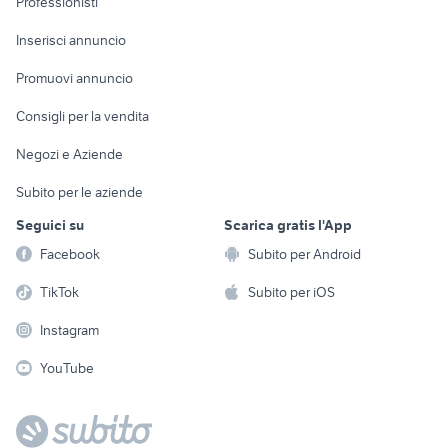
Professionisti
Arredamento e
Console e
Accessori per
Casalinghi
Inserisci annuncio
Videogiochi
animali
Elettrodomestici
Promuovi annuncio
Audio/Video
Musica e Film
Giardino e Fai da te
Consigli per la vendita
Fotografia
Libri e Riviste
Abbigliamento e
Negozi e Aziende
Telefonia
Strumenti Musicali
Accessori
Subito per le aziende
Sports
Tutto per i bambini
Seguici su
Scarica gratis l'App
Biciclette
Facebook
Subito per Android
Collezionismo
TikTok
Subito per iOS
Instagram
YouTube