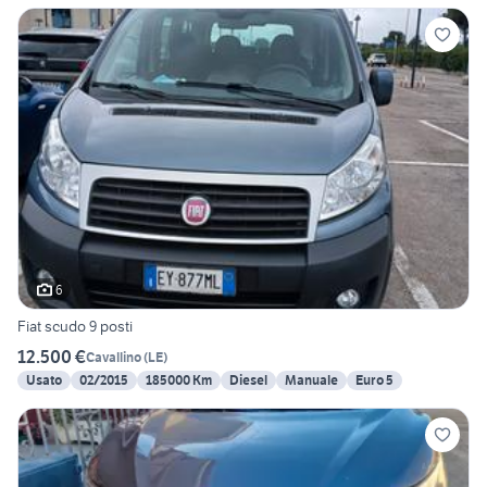
6
Fiat scudo 9 posti
12.500 €
Cavallino
(
LE
)
Usato
02/2015
185000 Km
Diesel
Manuale
Euro 5