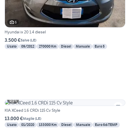
6
Hyundai ix 20 1.4 diesel
3.500 €
Salve
(
LE
)
Usato
09/2012
270000 Km
Diesel
Manuale
Euro 5
6
KIA XCeed 1.6 CRDi 115 Cv Style
13.000 €
Maglie
(
LE
)
Usato
01/2020
133000 Km
Diesel
Manuale
Euro 6d-TEMP