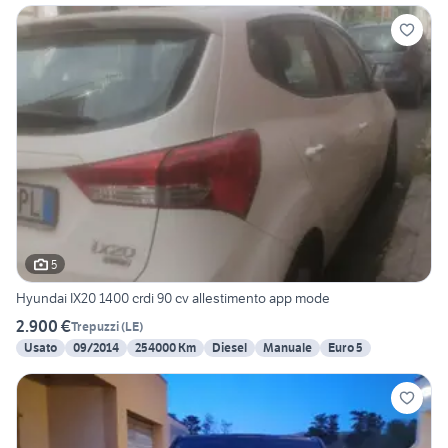
5
Hyundai IX20 1400 crdi 90 cv allestimento app mode
2.900 €
Trepuzzi
(
LE
)
Usato
09/2014
254000 Km
Diesel
Manuale
Euro 5