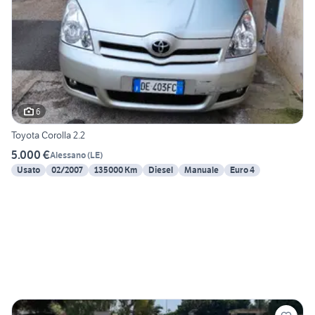
6
Toyota Corolla 2.2
5.000 €
Alessano
(
LE
)
Usato
02/2007
135000 Km
Diesel
Manuale
Euro 4