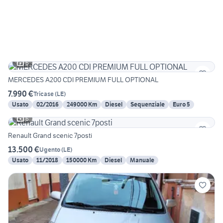
6
MERCEDES A200 CDI PREMIUM FULL OPTIONAL
7.990 €
Tricase
(
LE
)
Usato
02/2016
249000 Km
Diesel
Sequenziale
Euro 5
6
Renault Grand scenic 7posti
13.500 €
Ugento
(
LE
)
Usato
11/2018
150000 Km
Diesel
Manuale