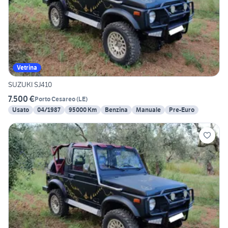
Vetrina
SUZUKI SJ410
7.500 €
Porto Cesareo
(
LE
)
Usato
04/1987
95000 Km
Benzina
Manuale
Pre-Euro