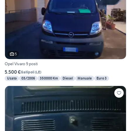
5
Opel Vivaro 9 posti
5.500 €
Gallipoli
(
LE
)
Usato
03/2006
350000 Km
Diesel
Manuale
Euro 3