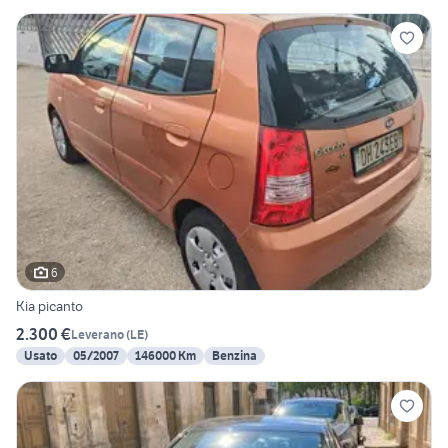
6
Kia picanto
2.300 €
Leverano
(
LE
)
Usato
05/2007
146000 Km
Benzina