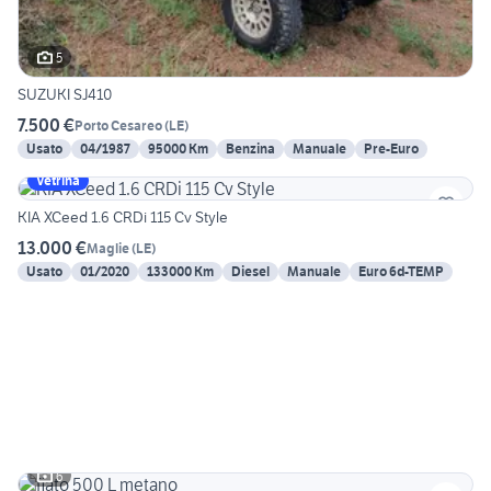
5
SUZUKI SJ410
7.500 €
Porto Cesareo
(
LE
)
Usato
04/1987
95000 Km
Benzina
Manuale
Pre-Euro
Vetrina
KIA XCeed 1.6 CRDi 115 Cv Style
13.000 €
Maglie
(
LE
)
Usato
01/2020
133000 Km
Diesel
Manuale
Euro 6d-TEMP
6