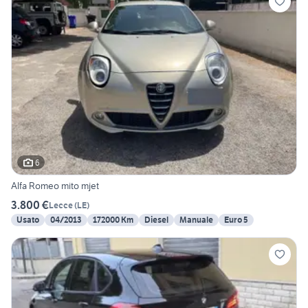
6
Alfa Romeo mito mjet
3.800 €
Lecce
(
LE
)
Usato
04/2013
172000 Km
Diesel
Manuale
Euro 5