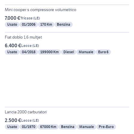
Mini cooper s compressore volumetrico
7.000 €
Tricase
(
LE
)
Usato
01/2006
170 Km
Benzina
6
Fiat doblo 1.6 multjet
6.400 €
Lecce
(
LE
)
Usato
04/2018
199000 Km
Diesel
Manuale
Euro 6
6
Lancia 2000 carburatori
2.500 €
Lecce
(
LE
)
Usato
01/1970
67000 Km
Benzina
Manuale
Pre-Euro
6