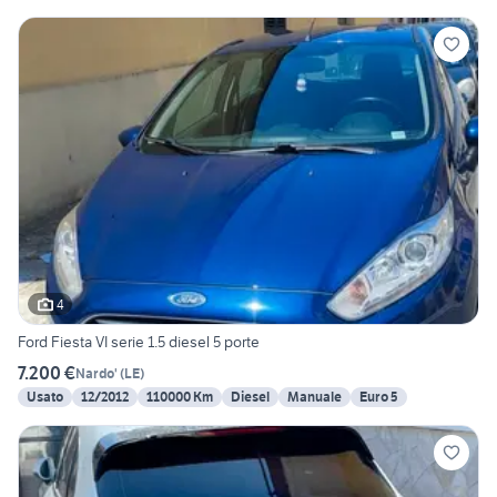
4
Ford Fiesta VI serie 1.5 diesel 5 porte
7.200 €
Nardo'
(
LE
)
Usato
12/2012
110000 Km
Diesel
Manuale
Euro 5