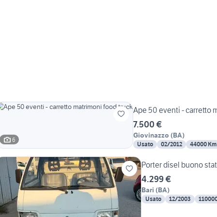
Ape 50 eventi - carretto 
7.500 €
Giovinazzo
(
BA
)
6
Usato
02/2012
44000 Km
Porter disel buono sta
4.299 €
Bari
(
BA
)
Usato
12/2003
11000