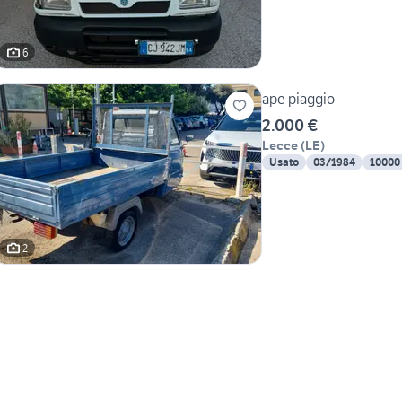
6
ape piaggio
2.000 €
Lecce
(
LE
)
Usato
03/1984
10000
2