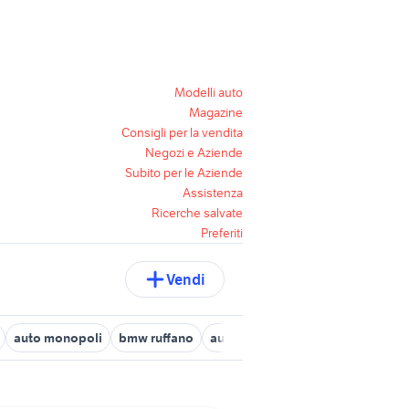
Modelli auto
Magazine
Consigli per la vendita
Negozi e Aziende
Subito per le Aziende
Assistenza
Ricerche salvate
Preferiti
Vendi
auto monopoli
bmw ruffano
auto d epoca bari
auto mini m