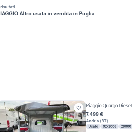
 risultati
IAGGIO Altro usata in vendita in Puglia
Piaggio Quargo Diesel
7.499 €
Andria
(
BT
)
Usato
02/2006
28000