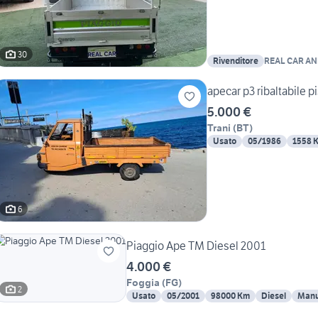
30
Rivenditore
REAL CAR A
apecar p3 ribaltabile p
5.000 €
Trani
(
BT
)
Usato
05/1986
1558 
6
Piaggio Ape TM Diesel 2001
4.000 €
Foggia
(
FG
)
2
Usato
05/2001
98000 Km
Diesel
Manu