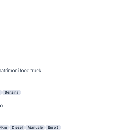
matrimoni food truck
Benzina
to
0 Km
Diesel
Manuale
Euro 3