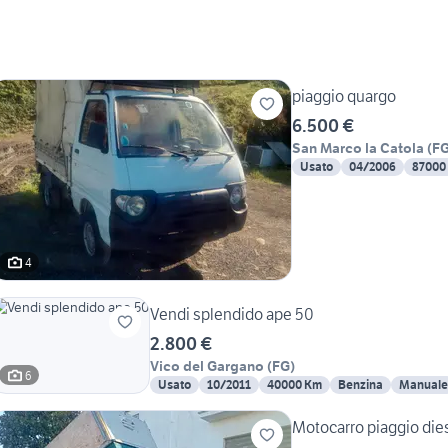
piaggio quargo
6.500 €
San Marco la Catola
(
F
Usato
04/2006
87000
4
Vendi splendido ape 50
2.800 €
Vico del Gargano
(
FG
)
6
Usato
10/2011
40000 Km
Benzina
Manuale
Motocarro piag