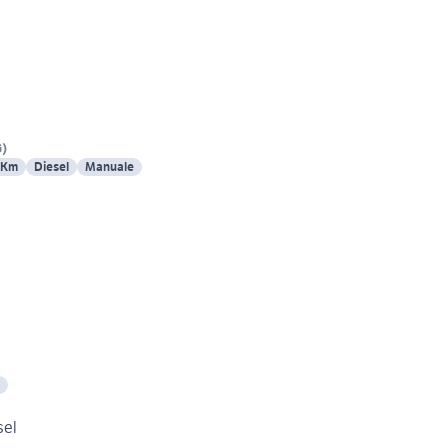
G
)
 Km
Diesel
Manuale
gio diesel