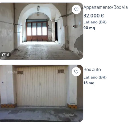
Appartamento/Box via 
32.000 €
Latiano
(
BR
)
90 mq
6
Box auto
Latiano
(
BR
)
16 mq