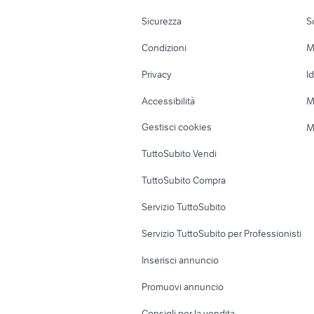
vendita te
provincia
Moto e Scooter
Ville singole e
Sicurezza
S
Accessori Moto
Terreni e rustic
Condizioni
M
Nautica
Garage e box
Privacy
I
Caravan e Camper
Loft, mansarde 
Accessibilità
M
Veicoli commerciali
Case vacanza
Gestisci cookies
M
Uffici e Locali
TuttoSubito Vendi
commerciali
TuttoSubito Compra
Servizio TuttoSubito
Servizio TuttoSubito per Professionisti
Inserisci annuncio
Promuovi annuncio
Consigli per la vendita