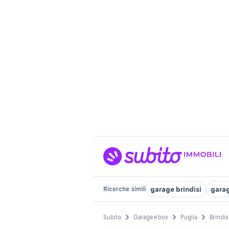
garage brindisi
garag
Ricerche
simili
Subito
Garage e box
Puglia
Brindis