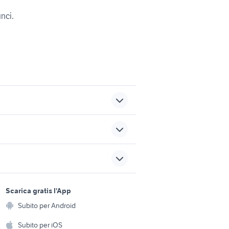
unci.
vendita garage Cremona
i stabia
provincia
iso
vendita garage container
sports e hobby
ufficio
a
Scarica gratis l'App
Animali
edo
acireale sicilia
Subito per Android
ento e
Accessori per animali
hi
Subito per iOS
di