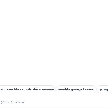
e in vendita san vito dei normanni
vendita garage Fasano
garag
i (Prov)
Latiano