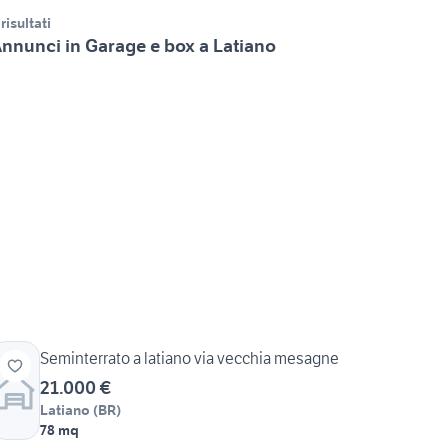
 risultati
nnunci in Garage e box a Latiano
Seminterrato a latiano via vecchia mesagne
21.000 €
Latiano
(
BR
)
78 mq