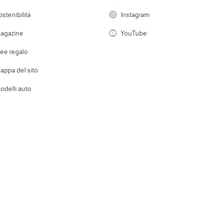
rreni Fiscaglia
Taranto provincia
Garfagnana
 a schiera
Candidati in cerca di
Audio/Video
Elettrod
ostenibilità
Instagram
lavoro
i
Fotografia
Giardino 
agazine
YouTube
Attrezzature di lavoro
Telefonia
Abbigli
dee regalo
Accesso
e altro
appa del sito
Tutto per
odelli auto