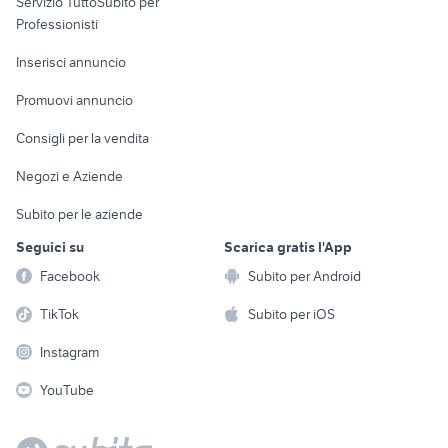
Servizio TuttoSubito per
persona
Informatica
Animali
Professionisti
Arredamento e
Console e
Accessori per
Casalinghi
Inserisci annuncio
Videogiochi
animali
Elettrodomestici
Promuovi annuncio
Audio/Video
Musica e Film
Giardino e Fai da te
Consigli per la vendita
Fotografia
Libri e Riviste
Abbigliamento e
Negozi e Aziende
Telefonia
Strumenti Musicali
Accessori
Subito per le aziende
Sports
Tutto per i bambini
Seguici su
Scarica gratis l'App
Biciclette
Facebook
Subito per Android
Collezionismo
TikTok
Subito per iOS
Instagram
YouTube