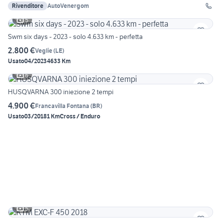
Rivenditore
AutoVenergom
5
Swm six days - 2023 - solo 4.633 km - perfetta
2.800 €
Veglie
(
LE
)
Usato
04/2023
4633 Km
6
HUSQVARNA 300 iniezione 2 tempi
4.900 €
Francavilla Fontana
(
BR
)
Usato
03/2018
1 Km
Cross / Enduro
5