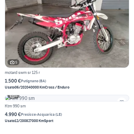
5
motard swm sr 125 r
1.500 €
Putignano
(
BA
)
Usato
06/2020
40000 Km
Cross / Enduro
6
Ktm 990 sm
4.990 €
Presicce-Acquarica
(
LE
)
Usato
12/2008
27000 Km
Sport