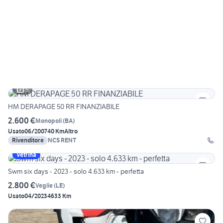
5
HM DERAPAGE 50 RR FINANZIABILE
2.600 €
Monopoli
(
BA
)
Usato
06/2007
40 Km
Altro
Rivenditore
NCS RENT
Vetrina
Swm six days - 2023 - solo 4.633 km - perfetta
2.800 €
Veglie
(
LE
)
Usato
04/2023
4633 Km