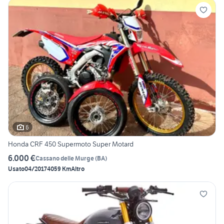
6
Honda CRF 450 Supermoto Super Motard
6.000 €
Cassano delle Murge
(
BA
)
Usato
04/2017
4059 Km
Altro