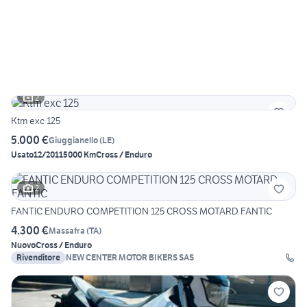
2
Ktm exc 125
5.000 €
Giuggianello
(
LE
)
Usato
12/2011
5000 Km
Cross / Enduro
2
FANTIC ENDURO COMPETITION 125 CROSS MOTARD FANTIC
4.300 €
Massafra
(
TA
)
Nuovo
Cross / Enduro
Rivenditore
NEW CENTER MOTOR BIKERS SAS