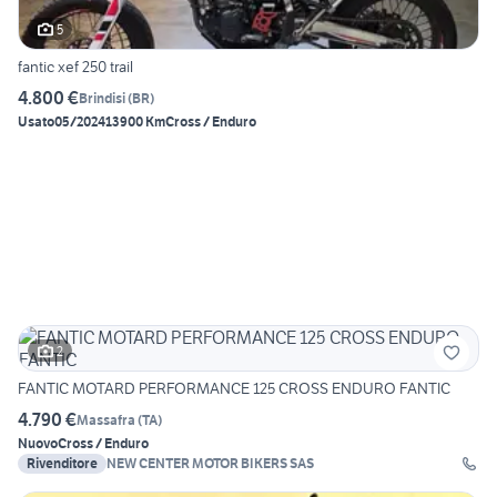
5
fantic xef 250 trail
4.800 €
Brindisi
(
BR
)
Usato
05/2024
13900 Km
Cross / Enduro
2
FANTIC MOTARD PERFORMANCE 125 CROSS ENDURO FANTIC
4.790 €
Massafra
(
TA
)
Nuovo
Cross / Enduro
Rivenditore
NEW CENTER MOTOR BIKERS SAS