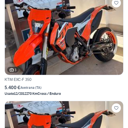
3
KTM EXC-F 350
5.400 €
Avetrana
(
TA
)
Usato
12/2012
270 Km
Cross / Enduro