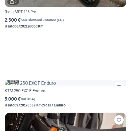
2
Rieju MRT 125 Pro
2.500 €
San Giovanni Rotondo
(
FG
)
Usato
06/2021
26000 Km
6
KTM 250 EXC F Enduro
5.000 €
Bari
(
BA
)
Usato
09/2017
8389 Km
Cross / Enduro