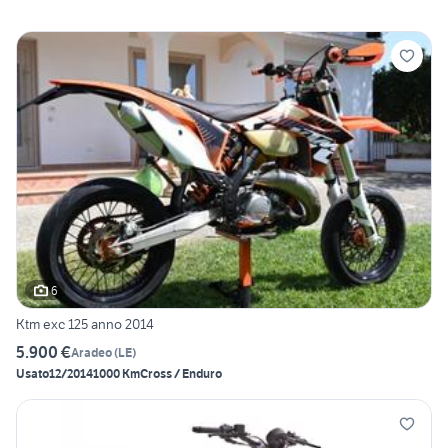
6
Ktm exc 125 anno 2014
5.900 €
Aradeo
(
LE
)
Usato
12/2014
1000 Km
Cross / Enduro