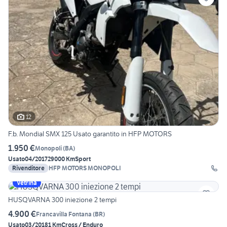
12
F.b. Mondial SMX 125 Usato garantito in HFP MOTORS
1.950 €
Monopoli
(
BA
)
Usato
04/2017
29000 Km
Sport
Rivenditore
HFP MOTORS MONOPOLI
Vetrina
HUSQVARNA 300 iniezione 2 tempi
4.900 €
Francavilla Fontana
(
BR
)
Usato
03/2018
1 Km
Cross / Enduro