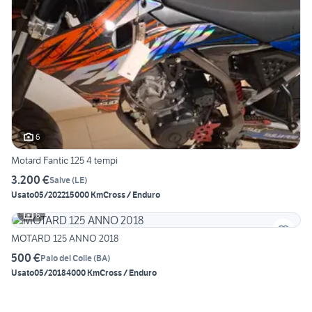
6
Motard Fantic 125 4 tempi
3.200 €
Salve
(
LE
)
Usato
05/2022
15000 Km
Cross / Enduro
6
MOTARD 125 ANNO 2018
500 €
Palo del Colle
(
BA
)
Usato
05/2018
4000 Km
Cross / Enduro