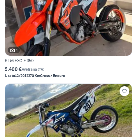
4
KTM EXC-F 350
5.400 €
Avetrana
(
TA
)
Usato
12/2012
270 Km
Cross / Enduro