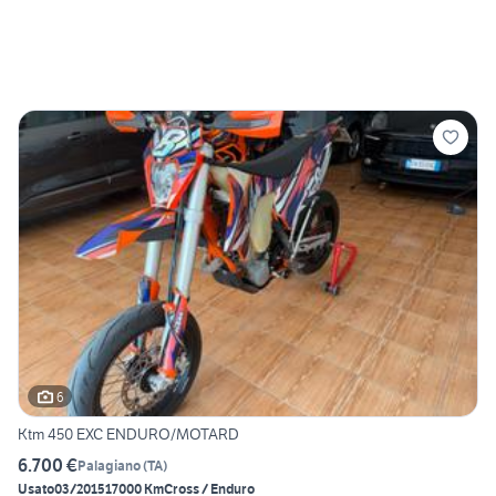
6
Ktm 450 EXC ENDURO/MOTARD
6.700 €
Palagiano
(
TA
)
Usato
03/2015
17000 Km
Cross / Enduro