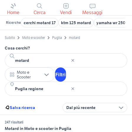
Home
Cerca
Vendi
Messaggi
cerchi motard 17
ktm 125 motard
yamaha wr 250 mo
Ricerche
Subito
Moto e scooter
Puglia
motard
Cosa cerchi?
Moto e
Filtri
Scooter
Salva ricerca
Dal più recente
247 risultati
Motard in Moto e scooter in Puglia