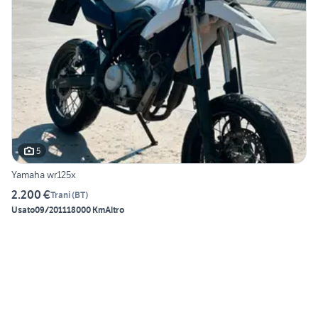
5
Yamaha wr125x
2.200 €
Trani
(
BT
)
Usato
09/2011
18000 Km
Altro