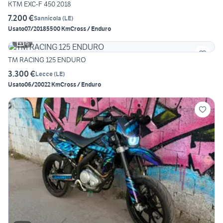
KTM EXC-F 450 2018
7.200 €
Sannicola
(
LE
)
Usato
07/2018
5500 Km
Cross / Enduro
6
TM RACING 125 ENDURO
3.300 €
Lecce
(
LE
)
Usato
06/2002
2 Km
Cross / Enduro