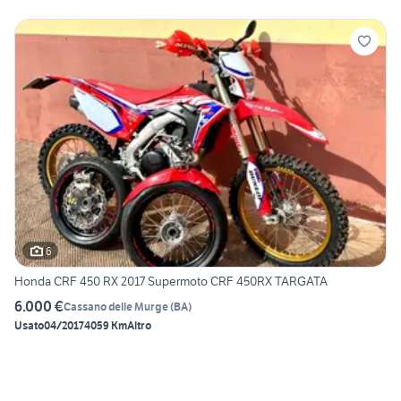
6
Honda CRF 450 RX 2017 Supermoto CRF 450RX TARGATA
6.000 €
Cassano delle Murge
(
BA
)
Usato
04/2017
4059 Km
Altro