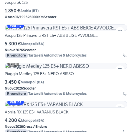
vespa pk 125
1.850 €
Andria
(
BT
)
Usato
07/1993
26000 Km
Scooter
Vetrina
Vespa 125 Primavera RST E5+ ABS BEIGE AVVOLGE...
5.300 €
Monopoli
(
BA
)
Nuovo
2026
Scooter
Rivenditore
Tartarelli Automotive & Motorcycles
6
Piaggio Medley 125 E5+ NERO ABISSO
3.450 €
Monopoli
(
BA
)
Nuovo
2026
Scooter
Rivenditore
Tartarelli Automotive & Motorcycles
Vetrina
Aprilia RX 125 E5+ VARANUS BLACK
4.200 €
Monopoli
(
BA
)
Nuovo
2026
Cross / Enduro
Rivenditore
Tartarelli Automotive & Motorcycles