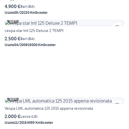
4.900 €
Bari
(
BA
)
Usato
05/2023
0 Km
Scooter
5
vespa star lml 125 Deluxe 2 TEMPI
2.500 €
Bari
(
BA
)
Usato
04/2009
19000 Km
Scooter
6
Vespa LML automatica 125 2015 appena revisionata
2.000 €
Lecce
(
LE
)
Usato
11/2015
4095 Km
Scooter