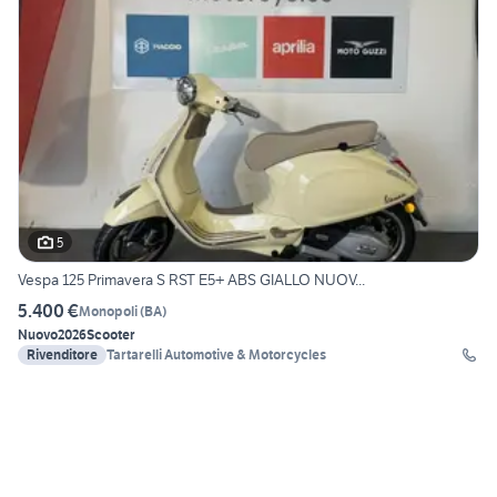
5
Vespa 125 Primavera S RST E5+ ABS GIALLO NUOV...
5.400 €
Monopoli
(
BA
)
Nuovo
2026
Scooter
Rivenditore
Tartarelli Automotive & Motorcycles