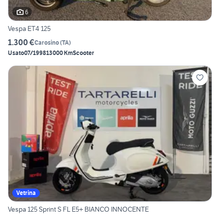
6
Vespa ET4 125
1.300 €
Carosino
(
TA
)
Usato
07/1998
13000 Km
Scooter
Vetrina
Vespa 125 Sprint S FL E5+ BIANCO INNOCENTE