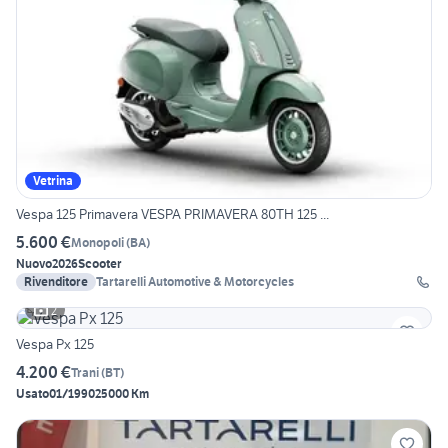
Vetrina
Vespa 125 Primavera VESPA PRIMAVERA 80TH 125 ...
5.600 €
Monopoli
(
BA
)
Nuovo
2026
Scooter
Rivenditore
Tartarelli Automotive & Motorcycles
2
Vespa Px 125
4.200 €
Trani
(
BT
)
Usato
01/1990
25000 Km