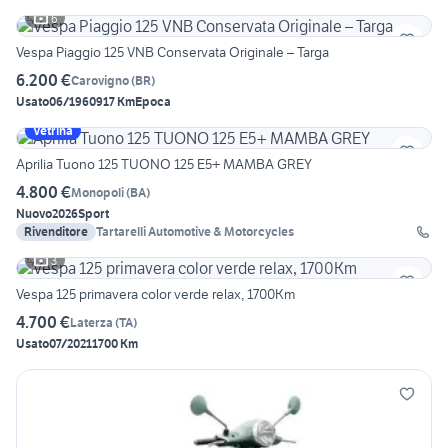
6
Vespa Piaggio 125 VNB Conservata Originale – Targa
6.200 €
Carovigno
(
BR
)
Usato
06/1960
917 Km
Epoca
Vetrina
Aprilia Tuono 125 TUONO 125 E5+ MAMBA GREY
4.800 €
Monopoli
(
BA
)
Nuovo
2026
Sport
Rivenditore
Tartarelli Automotive & Motorcycles
3
Vespa 125 primavera color verde relax, 1700Km
4.700 €
Laterza
(
TA
)
Usato
07/2021
1700 Km