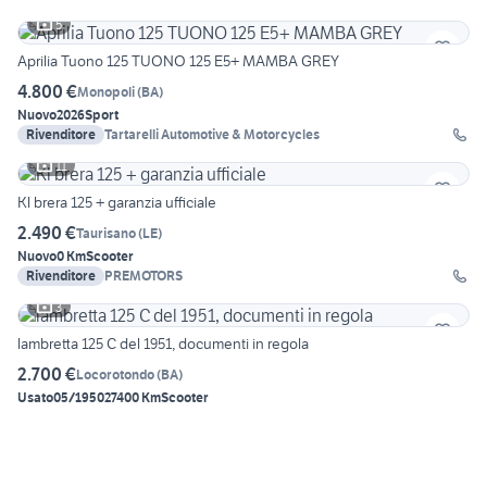
5
Aprilia Tuono 125 TUONO 125 E5+ MAMBA GREY
4.800 €
Monopoli
(
BA
)
Nuovo
2026
Sport
Rivenditore
Tartarelli Automotive & Motorcycles
11
Kl brera 125 + garanzia ufficiale
2.490 €
Taurisano
(
LE
)
Nuovo
0 Km
Scooter
Rivenditore
PREMOTORS
3
lambretta 125 C del 1951, documenti in regola
2.700 €
Locorotondo
(
BA
)
Usato
05/1950
27400 Km
Scooter