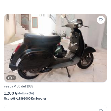
6
vespa V 50 del 1989
1.200 €
Mottola
(
TA
)
Usato
06/1989
1000 Km
Scooter