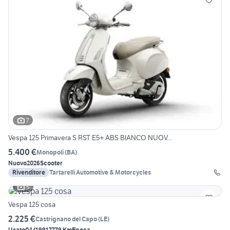
7
Vespa 125 Primavera S RST E5+ ABS BIANCO NUOV...
5.400 €
Monopoli
(
BA
)
Nuovo
2026
Scooter
Rivenditore
Tartarelli Automotive & Motorcycles
5
Vespa 125 cosa
2.225 €
Castrignano del Capo
(
LE
)
Usato
04/1991
7779 Km
Epoca