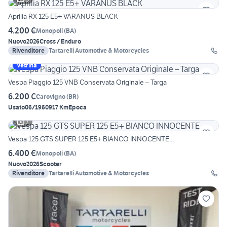
Aprilia RX 125 E5+ VARANUS BLACK
4.200 €
Monopoli
(
BA
)
Nuovo
2026
Cross / Enduro
Rivenditore
Tartarelli Automotive & Motorcycles
Vetrina
Vespa Piaggio 125 VNB Conservata Originale – Targa
6.200 €
Carovigno
(
BR
)
Usato
06/1960
917 Km
Epoca
7
Vespa 125 GTS SUPER 125 E5+ BIANCO INNOCENTE...
6.400 €
Monopoli
(
BA
)
Nuovo
2026
Scooter
Rivenditore
Tartarelli Automotive & Motorcycles