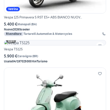
Vetrina
Vespa 125 Primavera S RST E5+ ABS BIANCO NUOV...
5.400 €
Monopoli
(
BA
)
Nuovo
2026
Scooter
Rivenditore
Tartarelli Automotive & Motorcycles
6
Vespa TS125
5.900 €
Carovigno
(
BR
)
Usato
04/1970
25000 Km
Turismo