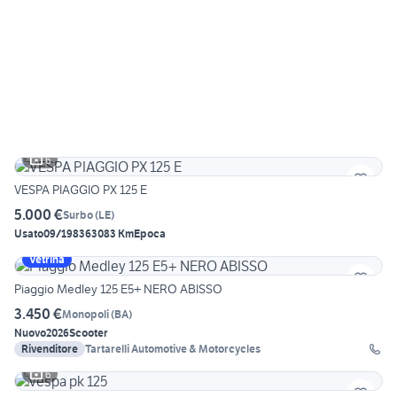
6
VESPA PIAGGIO PX 125 E
5.000 €
Surbo
(
LE
)
Usato
09/1983
63083 Km
Epoca
Vetrina
Piaggio Medley 125 E5+ NERO ABISSO
3.450 €
Monopoli
(
BA
)
Nuovo
2026
Scooter
Rivenditore
Tartarelli Automotive & Motorcycles
6