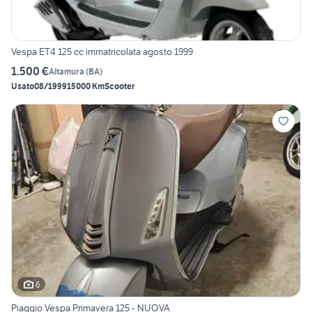
Vespa ET4 125 cc immatricolata agosto 1999
1.500 €
Altamura
(
BA
)
Usato
08/1999
15000 Km
Scooter
6
Piaggio Vespa Primavera 125 - NUOVA