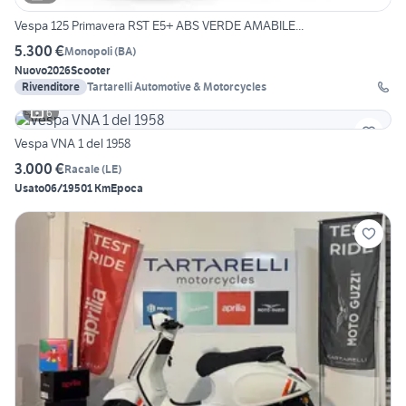
Vespa 125 Primavera RST E5+ ABS VERDE AMABILE...
5.300 €
Monopoli
(
BA
)
Nuovo
2026
Scooter
Rivenditore
Tartarelli Automotive & Motorcycles
6
Vespa VNA 1 del 1958
3.000 €
Racale
(
LE
)
Usato
06/1950
1 Km
Epoca