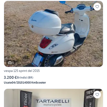
6
vespa 125 sprint del 2015
3.200 €
Brindisi
(
BR
)
Usato
04/2015
14000 Km
Scooter