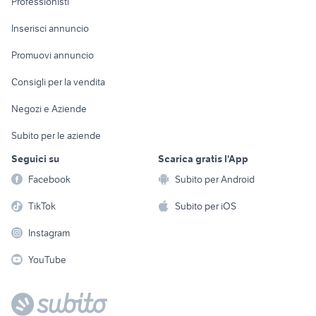
Professionisti
Arredamento e
Console e
Accessori per
Casalinghi
Inserisci annuncio
Videogiochi
animali
Elettrodomestici
Promuovi annuncio
Audio/Video
Musica e Film
Giardino e Fai da te
Consigli per la vendita
Fotografia
Libri e Riviste
Abbigliamento e
Negozi e Aziende
Telefonia
Strumenti Musicali
Accessori
Subito per le aziende
Sports
Tutto per i bambini
Seguici su
Scarica gratis l'App
Biciclette
Facebook
Subito per Android
Collezionismo
TikTok
Subito per iOS
Instagram
YouTube