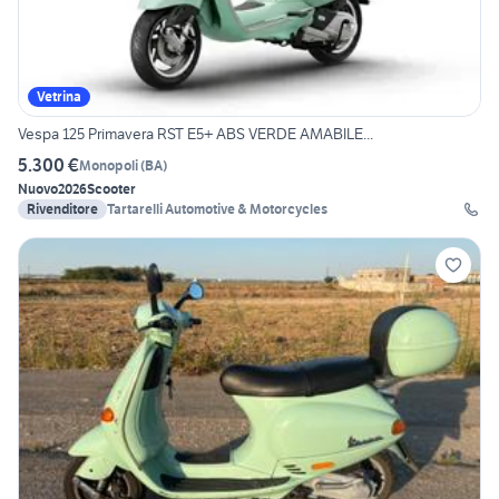
Vetrina
Vespa 125 Primavera RST E5+ ABS VERDE AMABILE...
5.300 €
Monopoli
(
BA
)
Nuovo
2026
Scooter
Rivenditore
Tartarelli Automotive & Motorcycles