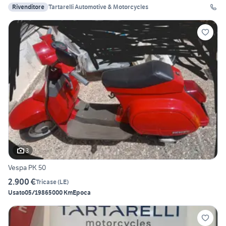
Rivenditore
Tartarelli Automotive & Motorcycles
3
Vespa PK 50
2.900 €
Tricase
(
LE
)
Usato
05/1986
5000 Km
Epoca