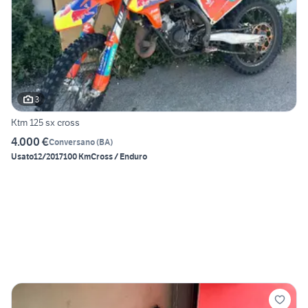
3
Ktm 125 sx cross
4.000 €
Conversano
(
BA
)
Usato
12/2017
100 Km
Cross / Enduro