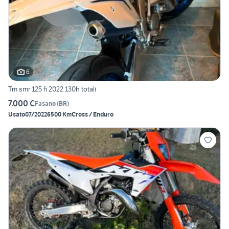
6
Tm smr 125 fi 2022 130h totali
7.000 €
Fasano
(
BR
)
Usato
07/2022
6500 Km
Cross / Enduro