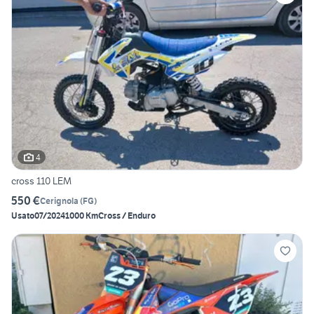
4
cross 110 LEM
550 €
Cerignola
(
FG
)
Usato
07/2024
1000 Km
Cross / Enduro