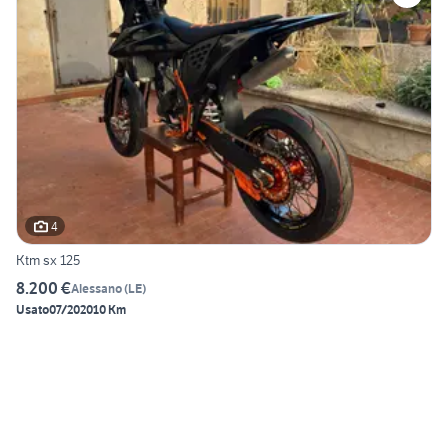
4
Ktm sx 125
8.200 €
Alessano
(
LE
)
Usato
07/2020
10 Km