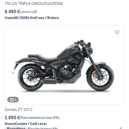
TM 125 TRIPLA OMOLOGAZIONE
6.490 €
Lecce
(
LE
)
Usato
05/2009
1 Km
Cross / Enduro
8
Zontes ZT 125 C
2.990 €
Pietramontecorvino
(
FG
)
Nuovo
Custom / Café racer
Rivenditore
Rinaldo Motors SRL