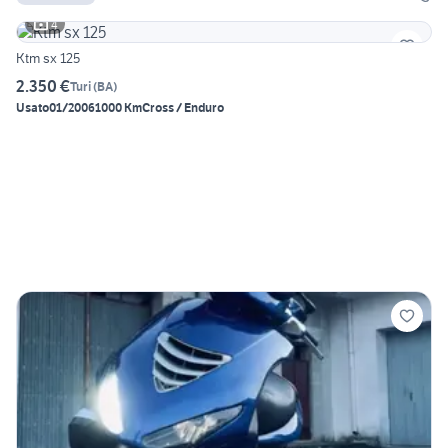
4
Ktm sx 125
2.350 €
Turi
(
BA
)
Usato
01/2006
1000 Km
Cross / Enduro