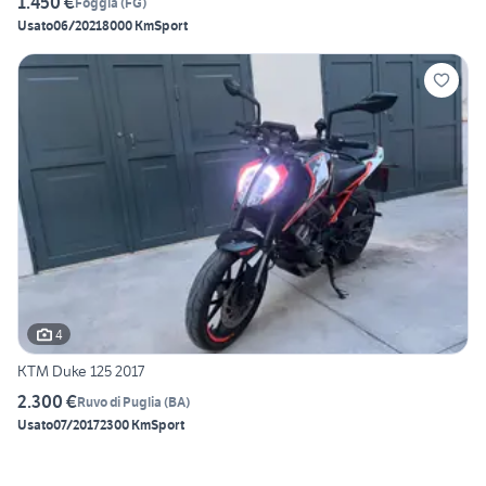
1.450 €
Foggia
(
FG
)
Usato
06/2021
8000 Km
Sport
4
KTM Duke 125 2017
2.300 €
Ruvo di Puglia
(
BA
)
Usato
07/2017
2300 Km
Sport