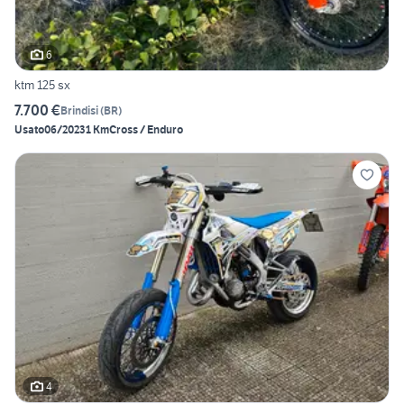
6
ktm 125 sx
7.700 €
Brindisi
(
BR
)
Usato
06/2023
1 Km
Cross / Enduro
4