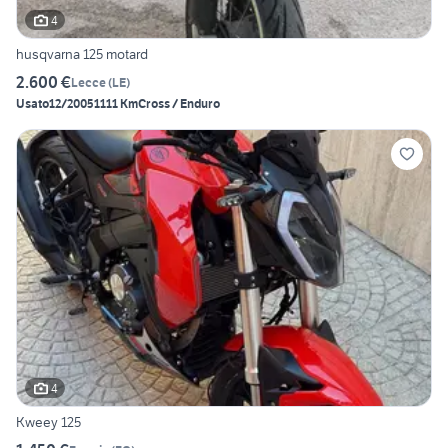
4
husqvarna 125 motard
2.600 €
Lecce
(
LE
)
Usato
12/2005
1111 Km
Cross / Enduro
4
Kweey 125