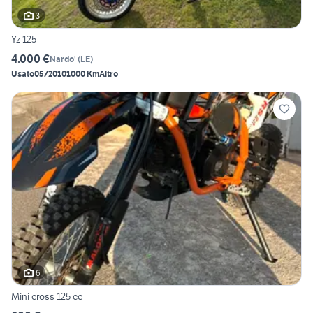
3
Yz 125
4.000 €
Nardo'
(
LE
)
Usato
05/2010
1000 Km
Altro
6
Mini cross 125 cc