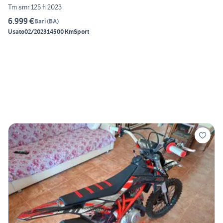
Tm smr 125 fi 2023
6.999 €
Bari
(
BA
)
Usato
02/2023
14500 Km
Sport