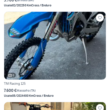
5.700 €
Brindisi
(
BR
)
Usato
02/2022
50 Km
Cross / Enduro
6
TM Racing 125
7.600 €
Massafra
(
TA
)
Usato
05/2024
400 Km
Cross / Enduro