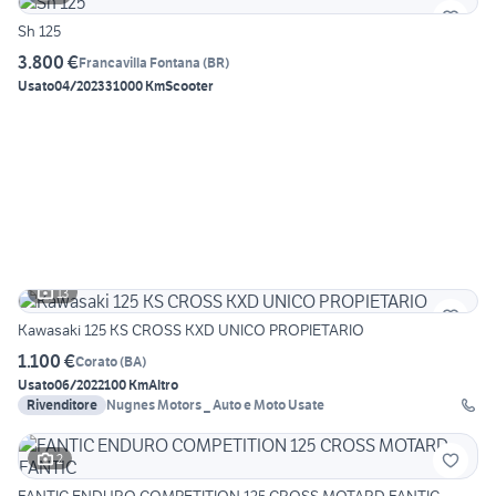
Sh 125
3.800 €
Francavilla Fontana
(
BR
)
Usato
04/2023
31000 Km
Scooter
13
Kawasaki 125 KS CROSS KXD UNICO PROPIETARIO
1.100 €
Corato
(
BA
)
Usato
06/2022
100 Km
Altro
Rivenditore
Nugnes Motors _ Auto e Moto Usate
2