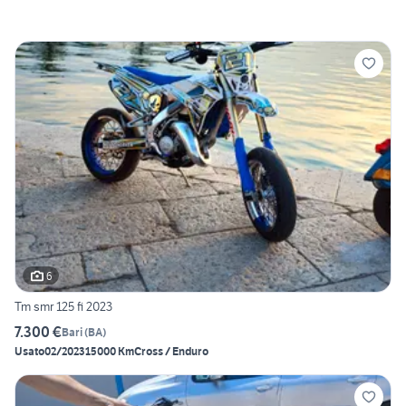
6
Tm smr 125 fi 2023
7.300 €
Bari
(
BA
)
Usato
02/2023
15000 Km
Cross / Enduro