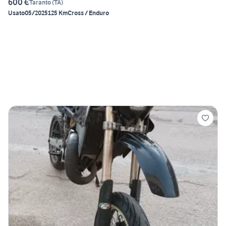
600 €
Taranto
(
TA
)
Usato
05/2025
125 Km
Cross / Enduro