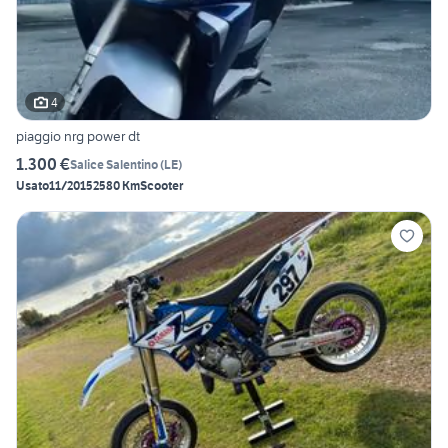
4
piaggio nrg power dt
1.300 €
Salice Salentino
(
LE
)
Usato
11/2015
2580 Km
Scooter