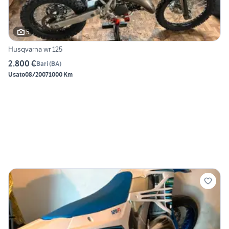
5
Husqvarna wr 125
2.800 €
Bari
(
BA
)
Usato
08/2007
1000 Km