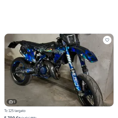
5
Tc 125 targato