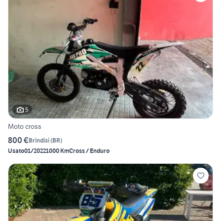
5
Moto cross
800 €
Brindisi
(
BR
)
Usato
01/2022
1000 Km
Cross / Enduro