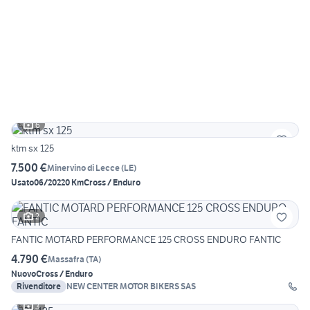
6
ktm sx 125
7.500 €
Minervino di Lecce
(
LE
)
Usato
06/2022
0 Km
Cross / Enduro
2
FANTIC MOTARD PERFORMANCE 125 CROSS ENDURO FANTIC
4.790 €
Massafra
(
TA
)
Nuovo
Cross / Enduro
Rivenditore
NEW CENTER MOTOR BIKERS SAS
3