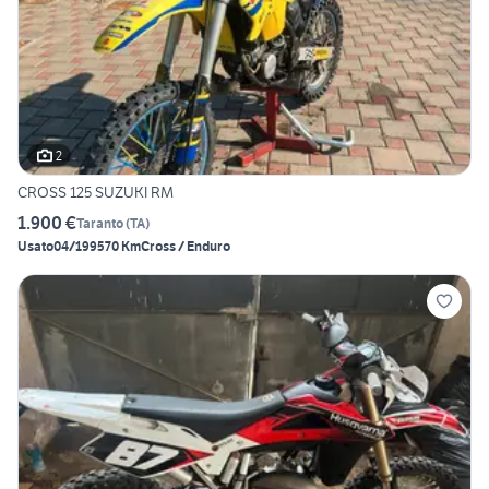
2
CROSS 125 SUZUKI RM
1.900 €
Taranto
(
TA
)
Usato
04/1995
70 Km
Cross / Enduro