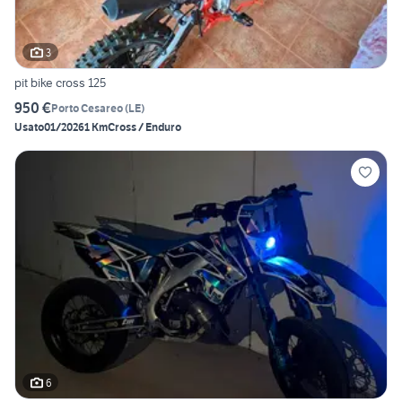
3
pit bike cross 125
950 €
Porto Cesareo
(
LE
)
Usato
01/2026
1 Km
Cross / Enduro
6