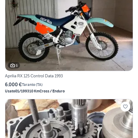
6
Aprilia RX 125 Control Data 1993
6.000 €
Taranto
(
TA
)
Usato
01/1993
10 Km
Cross / Enduro