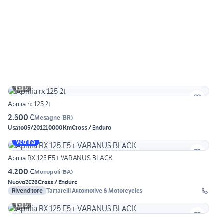
5
Aprilia rx 125 2t
2.600 €
Mesagne
(
BR
)
Usato
05/2012
10000 Km
Cross / Enduro
Vetrina
Aprilia RX 125 E5+ VARANUS BLACK
4.200 €
Monopoli
(
BA
)
Nuovo
2026
Cross / Enduro
Rivenditore
Tartarelli Automotive & Motorcycles
5