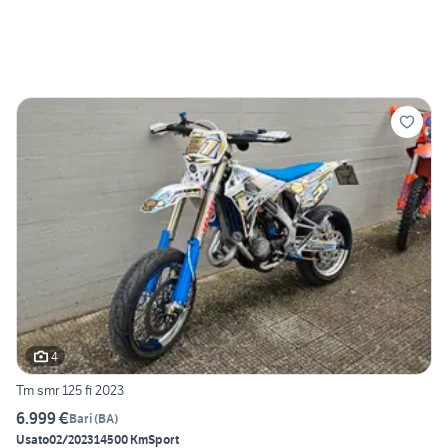
4
Tm smr 125 fi 2023
6.999 €
Bari
(
BA
)
Usato
02/2023
14500 Km
Sport