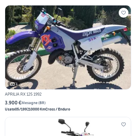
4
APRILIA RX 125 1992
3.900 €
Mesagne
(
BR
)
Usato
05/1992
10000 Km
Cross / Enduro