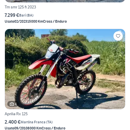
Tm smr 125 fi 2023
7.299 €
Bari
(
BA
)
Usato
02/2023
15000 Km
Cross / Enduro
4
Aprilia Rx 125
2.400 €
Martina Franca
(
TA
)
Usato
09/2010
8000 Km
Cross / Enduro