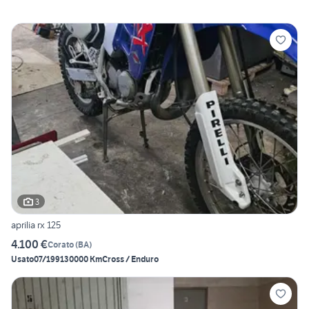
3
aprilia rx 125
4.100 €
Corato
(
BA
)
Usato
07/1991
30000 Km
Cross / Enduro