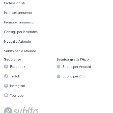
Informatica
Animali
Professionisti
Arredamento e
Console e
Accessori per
Casalinghi
Inserisci annuncio
Videogiochi
animali
Elettrodomestici
Promuovi annuncio
Audio/Video
Musica e Film
Giardino e Fai da te
Consigli per la vendita
Fotografia
Libri e Riviste
Abbigliamento e
Negozi e Aziende
Telefonia
Strumenti Musicali
Accessori
Subito per le aziende
Sports
Tutto per i bambini
Seguici su
Scarica gratis l'App
Biciclette
Facebook
Subito per Android
Collezionismo
TikTok
Subito per iOS
Instagram
YouTube