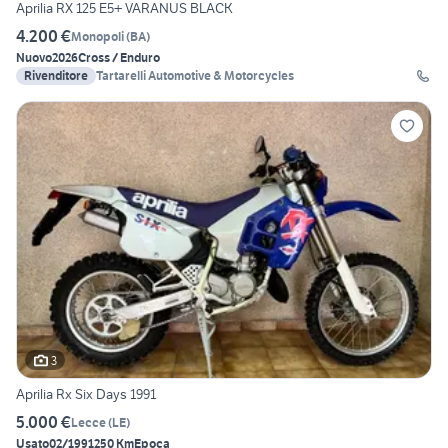
Aprilia RX 125 E5+ VARANUS BLACK
4.200 €
Monopoli
(
BA
)
Nuovo
2026
Cross / Enduro
Rivenditore
Tartarelli Automotive & Motorcycles
3
Aprilia Rx Six Days 1991
5.000 €
Lecce
(
LE
)
Usato
02/1991
250 Km
Epoca