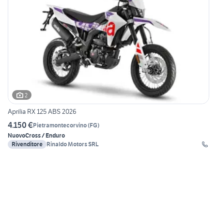
2
Aprilia RX 125 ABS 2026
4.150 €
Pietramontecorvino
(
FG
)
Nuovo
Cross / Enduro
Rivenditore
Rinaldo Motors SRL