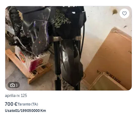
3
aprilia rx 125
700 €
Taranto
(
TA
)
Usato
01/1990
50000 Km