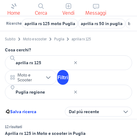
Home
Cerca
Vendi
Messaggi
aprilia rs 125 moto Puglia
aprilia rs 50 in puglia
beve
Ricerche
Subito
Moto e scooter
Puglia
aprilia rx 125
Cosa cerchi?
Moto e
Filtri
Scooter
Salva ricerca
Dal più recente
12 risultati
Aprilia rx 125 in Moto e scooter in Puglia