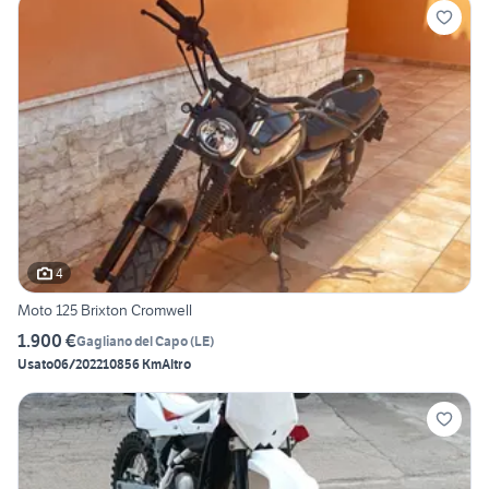
4
Moto 125 Brixton Cromwell
1.900 €
Gagliano del Capo
(
LE
)
Usato
06/2022
10856 Km
Altro