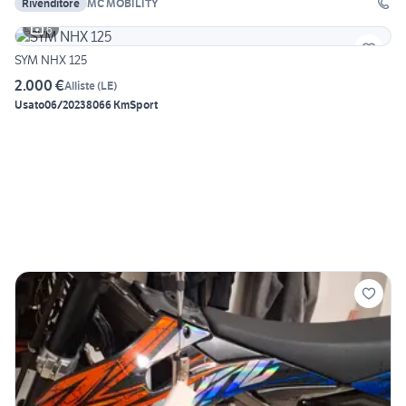
Rivenditore
MC MOBILITY
6
SYM NHX 125
2.000 €
Alliste
(
LE
)
Usato
06/2023
8066 Km
Sport