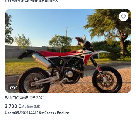
Usato
07/2024
12830 Km
Turismo
6
FANTIC XMF 125 2021
3.700 €
Matino
(
LE
)
Usato
05/2021
14412 Km
Cross / Enduro