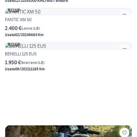
Usato
12/2014
1000 Km
Cross / Enduro
6
FANTIC XM 50
2.400 €
Lecce
(
LE
)
Usato
02/2024
6684 Km
6
BENELLI 125 EU5
1.950 €
Scorrano
(
LE
)
Usato
09/2022
11185 Km