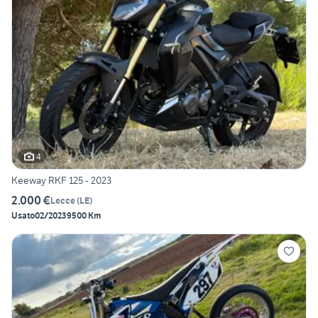
4
Keeway RKF 125 - 2023
2.000 €
Lecce
(
LE
)
Usato
02/2023
9500 Km