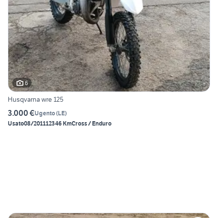
6
Husqvarna wre 125
3.000 €
Ugento
(
LE
)
Usato
08/2011
12346 Km
Cross / Enduro