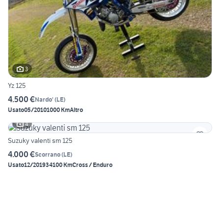
3
Yz 125
4.500 €
Nardo'
(
LE
)
Usato
05/2010
1000 Km
Altro
4
Suzuky valenti sm 125
4.000 €
Scorrano
(
LE
)
Usato
12/2019
34100 Km
Cross / Enduro