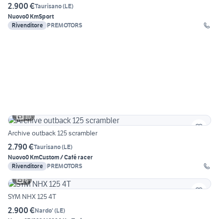
2.900 €
Taurisano
(
LE
)
Nuovo
0 Km
Sport
Rivenditore
PREMOTORS
10
Archive outback 125 scrambler
2.790 €
Taurisano
(
LE
)
Nuovo
0 Km
Custom / Café racer
Rivenditore
PREMOTORS
6
SYM NHX 125 4T
2.900 €
Nardo'
(
LE
)