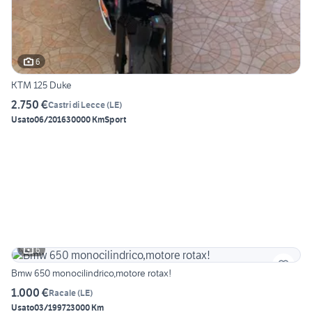
6
KTM 125 Duke
2.750 €
Castri di Lecce
(
LE
)
Usato
06/2016
30000 Km
Sport
6
Bmw 650 monocilindrico,motore rotax!
1.000 €
Racale
(
LE
)
Usato
03/1997
23000 Km