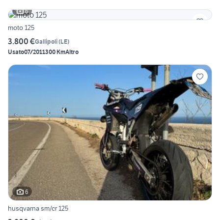
6
moto 125
3.800 €
Gallipoli
(
LE
)
Usato
07/2011
300 Km
Altro
6
husqvarna sm/cr 125