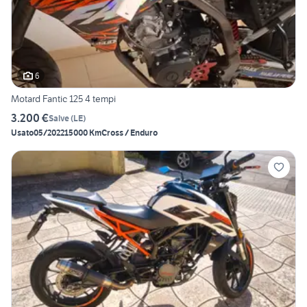
6
Motard Fantic 125 4 tempi
3.200 €
Salve
(
LE
)
Usato
05/2022
15000 Km
Cross / Enduro