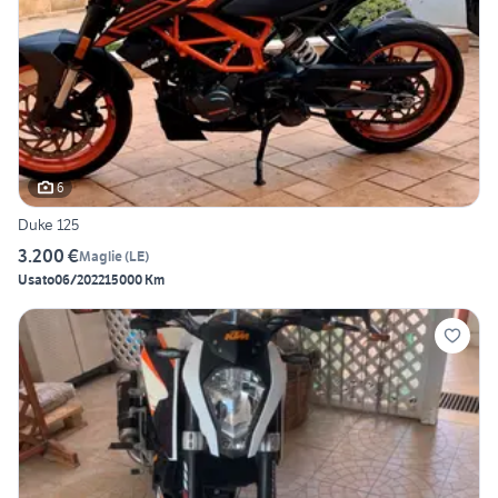
6
Duke 125
3.200 €
Maglie
(
LE
)
Usato
06/2022
15000 Km