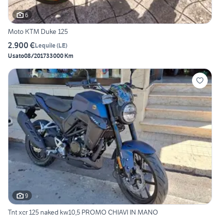
6
Moto KTM Duke 125
2.900 €
Lequile
(
LE
)
Usato
08/2017
33000 Km
9
Tnt xcr 125 naked kw10,5 PROMO CHIAVI IN MANO