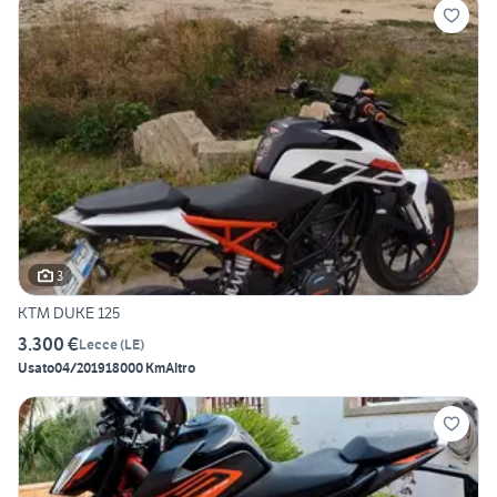
3
KTM DUKE 125
3.300 €
Lecce
(
LE
)
Usato
04/2019
18000 Km
Altro