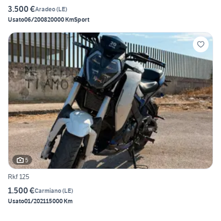
3.500 €
Aradeo
(
LE
)
Usato
06/2008
20000 Km
Sport
5
Rkf 125
1.500 €
Carmiano
(
LE
)
Usato
01/2021
15000 Km