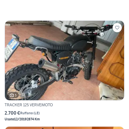
5
TRACKER 125 VERVEMOTO
2.700 €
Ruffano
(
LE
)
Usato
12/2019
2874 Km