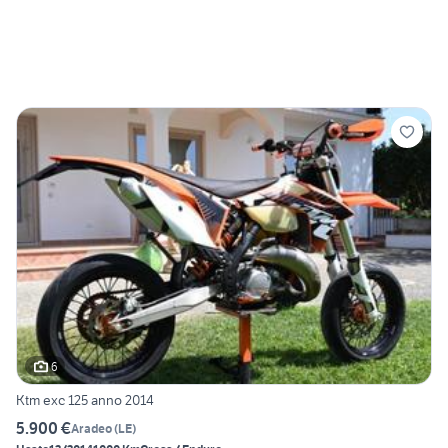
6
Ktm exc 125 anno 2014
5.900 €
Aradeo
(
LE
)