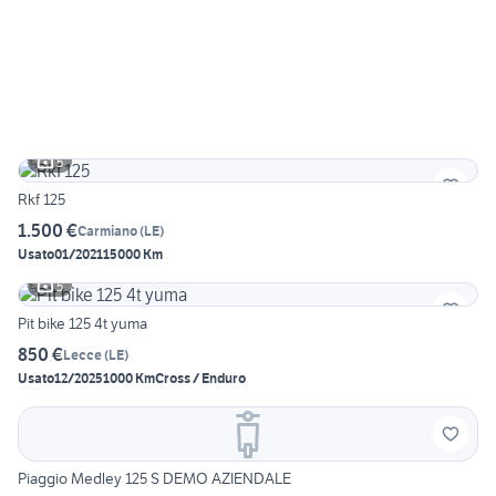
5
Rkf 125
1.500 €
Carmiano
(
LE
)
Usato
01/2021
15000 Km
5
Pit bike 125 4t yuma
850 €
Lecce
(
LE
)
Usato
12/2025
1000 Km
Cross / Enduro
Piaggio Medley 125 S DEMO AZIENDALE