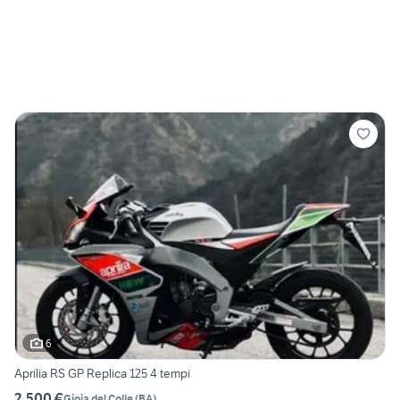
6
Aprilia RS GP Replica 125 4 tempi
2.500 €
Gioia del Colle
(
BA
)