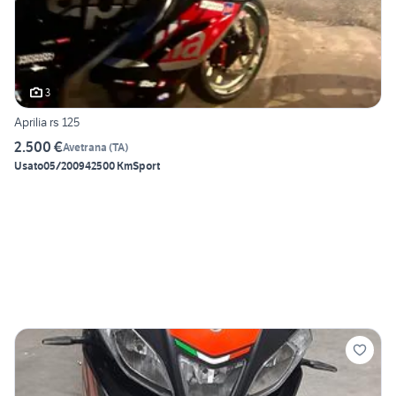
3
Aprilia rs 125
2.500 €
Avetrana
(
TA
)
Usato
05/2009
42500 Km
Sport