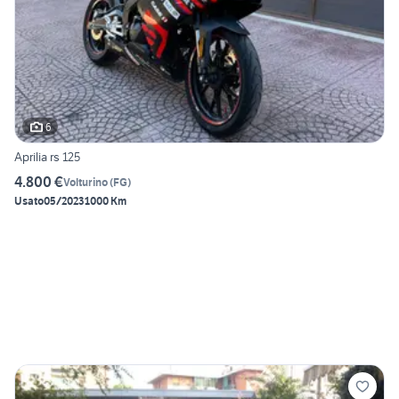
6
Aprilia rs 125
4.800 €
Volturino
(
FG
)
Usato
05/2023
1000 Km