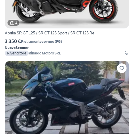
4
Aprilia SR GT 125 / SR GT 125 Sport / SR GT 125 Re
3.350 €
Pietramontecorvino
(
FG
)
Nuovo
Scooter
Rivenditore
Rinaldo Motors SRL