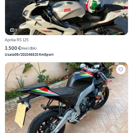
6
Aprilia RS 125
3.500 €
Noci
(
BA
)
Usato
09/2010
48820 Km
Sport