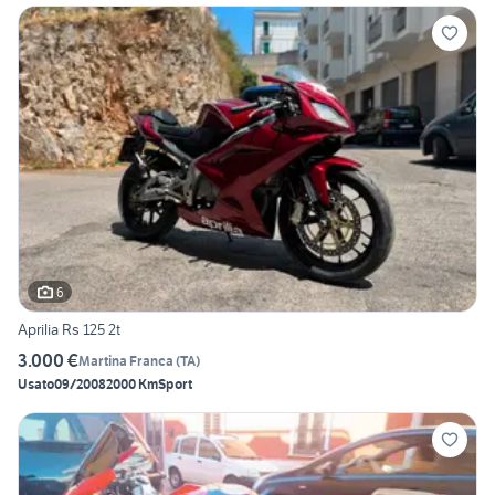
6
Aprilia Rs 125 2t
3.000 €
Martina Franca
(
TA
)
Usato
09/2008
2000 Km
Sport