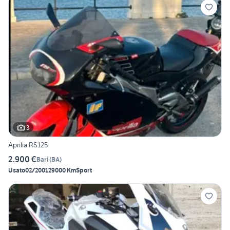
3
Aprilia RS125
2.900 €
Bari
(
BA
)
Usato
02/2001
29000 Km
Sport