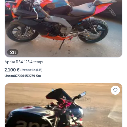
3
Aprilia RS4 125 4 tempi
2.100 €
Lizzanello
(
LE
)
Usato
07/2011
52279 Km