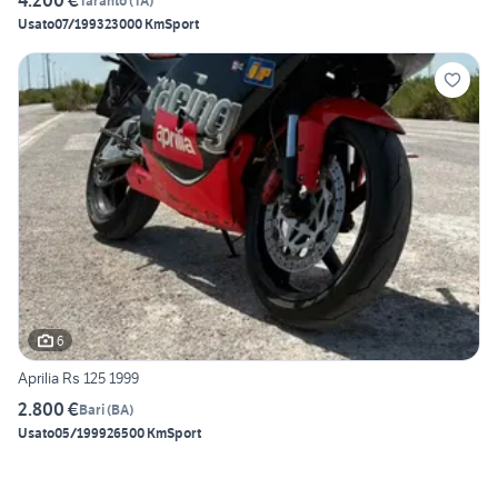
4.200 €
Taranto
(
TA
)
Usato
07/1993
23000 Km
Sport
6
Aprilia Rs 125 1999
2.800 €
Bari
(
BA
)
Usato
05/1999
26500 Km
Sport