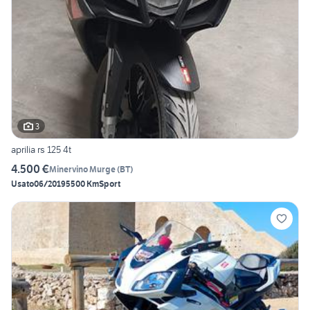
3
aprilia rs 125 4t
4.500 €
Minervino Murge
(
BT
)
Usato
06/2019
5500 Km
Sport