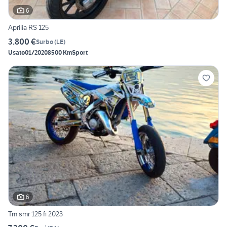
6
Aprilia RS 125
3.800 €
Surbo
(
LE
)
Usato
01/2020
8500 Km
Sport
6
Tm smr 125 fi 2023