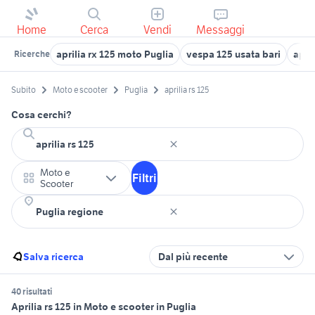
Home
Cerca
Vendi
Messaggi
aprilia rx 125 moto Puglia
vespa 125 usata bari
apri
Ricerche
Subito
Moto e scooter
Puglia
aprilia rs 125
Cosa cerchi?
Moto e
Filtri
Scooter
Salva ricerca
Dal più recente
40 risultati
Aprilia rs 125 in Moto e scooter in Puglia