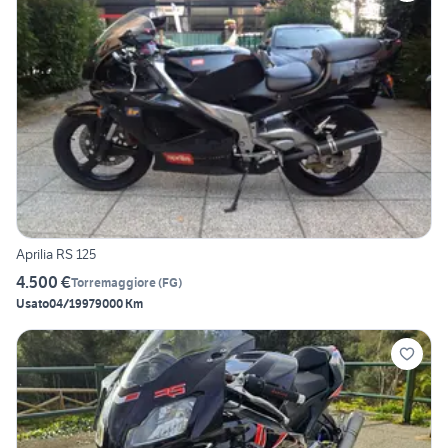
Aprilia RS 125
4.500 €
Torremaggiore
(
FG
)
Usato
04/1997
9000 Km