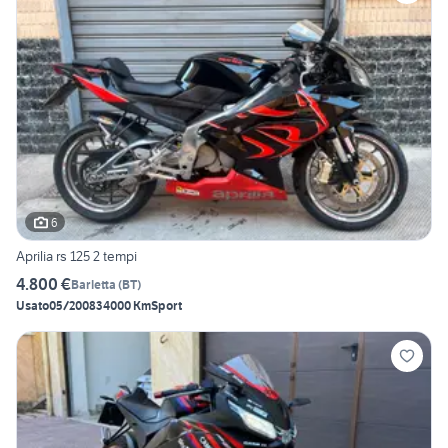
6
Aprilia rs 125 2 tempi
4.800 €
Barletta
(
BT
)
Usato
05/2008
34000 Km
Sport