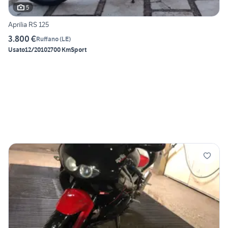
5
Aprilia RS 125
3.800 €
Ruffano
(
LE
)
Usato
12/2010
2700 Km
Sport