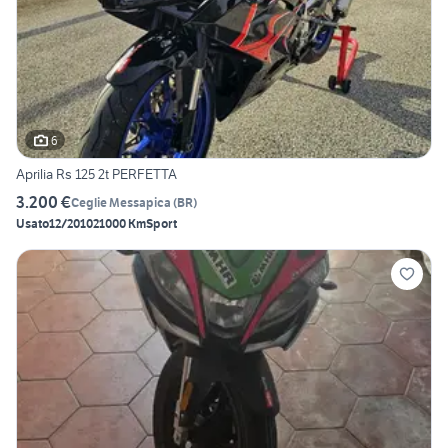
6
Aprilia Rs 125 2t PERFETTA
3.200 €
Ceglie Messapica
(
BR
)
Usato
12/2010
21000 Km
Sport