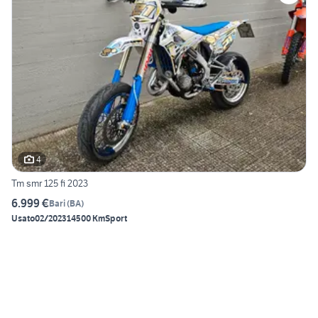
4
Tm smr 125 fi 2023
6.999 €
Bari
(
BA
)
Usato
02/2023
14500 Km
Sport