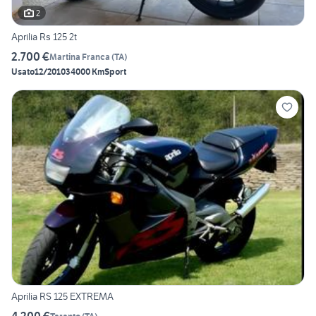
2
Aprilia Rs 125 2t
2.700 €
Martina Franca
(
TA
)
Usato
12/2010
34000 Km
Sport
Aprilia RS 125 EXTREMA