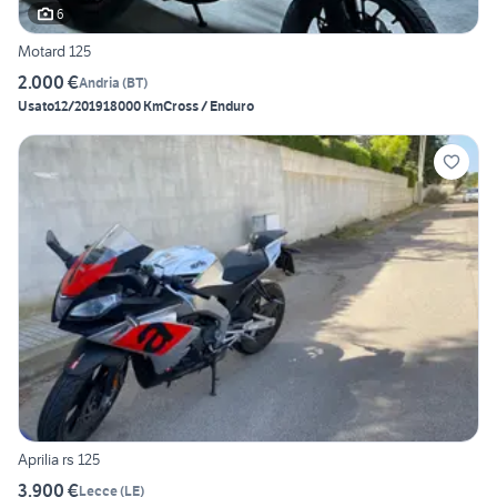
6
Motard 125
2.000 €
Andria
(
BT
)
Usato
12/2019
18000 Km
Cross / Enduro
Aprilia rs 125
3.900 €
Lecce
(
LE
)