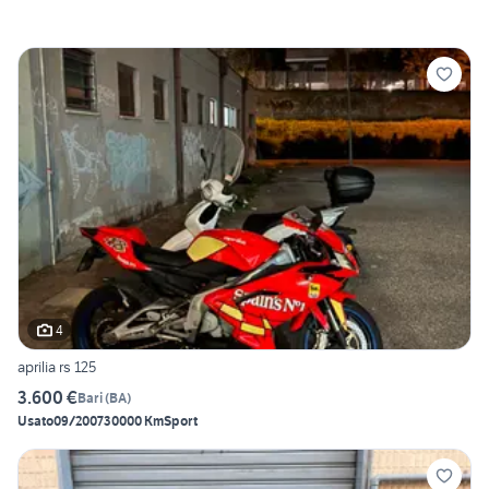
4
aprilia rs 125
3.600 €
Bari
(
BA
)
Usato
09/2007
30000 Km
Sport