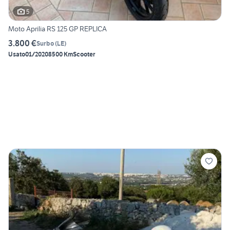
5
Moto Aprilia RS 125 GP REPLICA
3.800 €
Surbo
(
LE
)
Usato
01/2020
8500 Km
Scooter