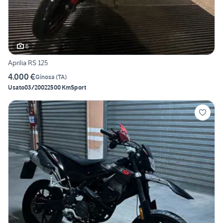
6
Aprilia RS 125
4.000 €
Ginosa
(
TA
)
Usato
03/2002
2500 Km
Sport