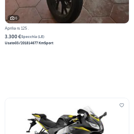
6
Aprilia rs 125 .
3.300 €
Specchia
(
LE
)
Usato
03/2018
14677 Km
Sport