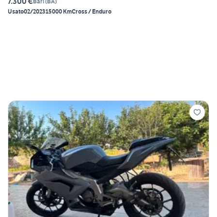
7.300 €
Bari
(
BA
)
Usato
02/2023
15000 Km
Cross / Enduro