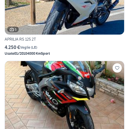
5
APRILIA RS 125 2T
4.250 €
Veglie
(
LE
)
Usato
01/2010
4000 Km
Sport