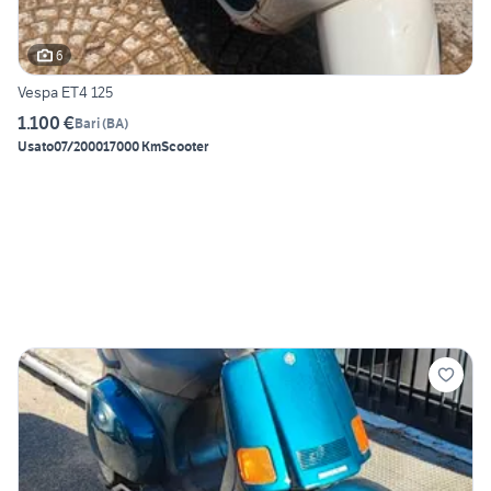
6
Vespa ET4 125
1.100 €
Bari
(
BA
)
Usato
07/2000
17000 Km
Scooter