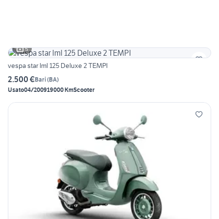
5
vespa star lml 125 Deluxe 2 TEMPI
2.500 €
Bari
(
BA
)
Usato
04/2009
19000 Km
Scooter