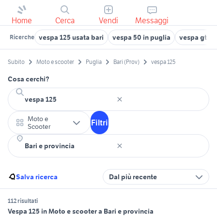
Home
Cerca
Vendi
Messaggi
vespa 125 usata bari
vespa 50 in puglia
vespa gts 1
Ricerche
Subito
Moto e scooter
Puglia
Bari (Prov)
vespa 125
Cosa cerchi?
Moto e
Filtri
Scooter
Salva ricerca
Dal più recente
112 risultati
Vespa 125 in Moto e scooter a Bari e provincia