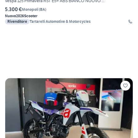
Vespa 125 Primavera RST E5+ ABS BIANCO NUOVO ...
5.300 €
Monopoli
(
BA
)
Nuovo
2026
Scooter
Rivenditore
Tartarelli Automotive & Motorcycles