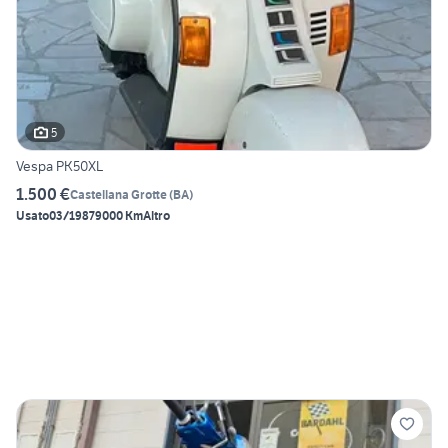
5
Vespa PK50XL
1.500 €
Castellana Grotte
(
BA
)
Usato
03/1987
9000 Km
Altro