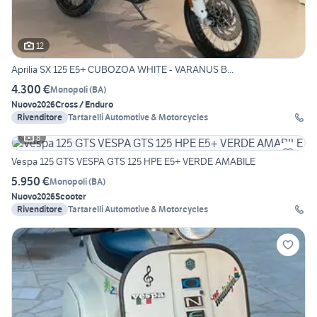
12
Aprilia SX 125 E5+ CUBOZOA WHITE - VARANUS B...
4.300 €
Monopoli
(
BA
)
Nuovo
2026
Cross / Enduro
Rivenditore
Tartarelli Automotive & Motorcycles
8
Vespa 125 GTS VESPA GTS 125 HPE E5+ VERDE AMABILE
5.950 €
Monopoli
(
BA
)
Nuovo
2026
Scooter
Rivenditore
Tartarelli Automotive & Motorcycles