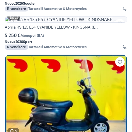
Nuovo
2026
Scooter
Rivenditore
Tartarelli Automotive & Motorcycles
11
Aprilia RS 125 E5+ CYANIDE YELLOW - KINGSNAKE...
5.250 €
Monopoli
(
BA
)
Nuovo
2026
Sport
Rivenditore
Tartarelli Automotive & Motorcycles
5