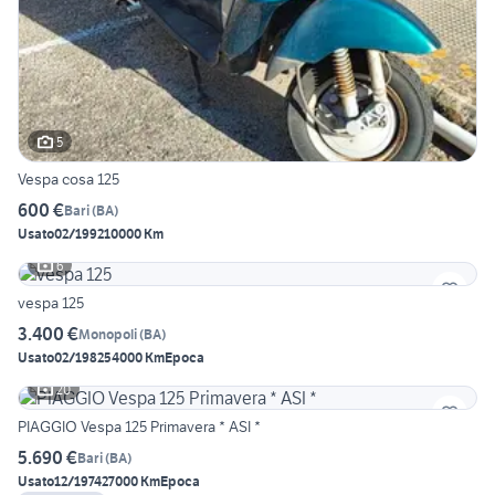
5
Vespa cosa 125
600 €
Bari
(
BA
)
Usato
02/1992
10000 Km
6
vespa 125
3.400 €
Monopoli
(
BA
)
Usato
02/1982
54000 Km
Epoca
20
PIAGGIO Vespa 125 Primavera * ASI *
5.690 €
Bari
(
BA
)
Usato
12/1974
27000 Km
Epoca