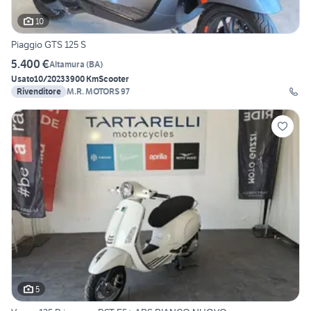
10
Piaggio GTS 125 S
5.400 €
Altamura
(
BA
)
Usato
10/2023
3900 Km
Scooter
Rivenditore
M.R. MOTORS 97
5