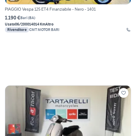
PIAGGIO Vespa 125 ET4 Finanziabile - Nero - 1401
1.190 €
Bari
(
BA
)
Usato
06/2000
14014 Km
Altro
Rivenditore
CMT MOTOR BARI