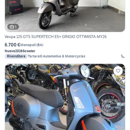
5
Vespa 125 GTS SUPERTECH E5+ GRIGIO OTTIMISTA MY26
6.700 €
Monopoli
(
BA
)
Nuovo
2026
Scooter
Rivenditore
Tartarelli Automotive & Motorcycles