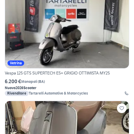
Vetrina
Vespa 125 GTS SUPERTECH E5+ GRIGIO OTTIMISTA MY25
6.200 €
Monopoli
(
BA
)
Nuovo
2026
Scooter
Rivenditore
Tartarelli Automotive & Motorcycles