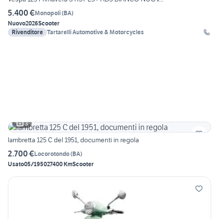
5.400 €
Monopoli
(
BA
)
Nuovo
2026
Scooter
Rivenditore
Tartarelli Automotive & Motorcycles
3
lambretta 125 C del 1951, documenti in regola
2.700 €
Locorotondo
(
BA
)
Usato
05/1950
27400 Km
Scooter