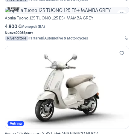
5
Aprilia Tuono 125 TUONO 125 E5+ MAMBA GREY
4.800 €
Monopoli
(
BA
)
Nuovo
2026
Sport
Rivenditore
Tartarelli Automotive & Motorcycles
Vetrina
Vespa 125 Primavera S RST E5+ ABS BIANCO NUOV...