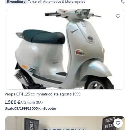
Rivenditore
Tartarelli Automotive & Motorcycles
Vespa ET4 125 cc immatricolata agosto 1999
1.500 €
Altamura
(
BA
)
Usato
08/1999
15000 Km
Scooter