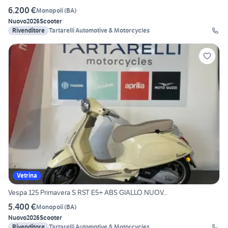
6.200 €
Monopoli
(
BA
)
Nuovo
2026
Scooter
Rivenditore
Tartarelli Automotive & Motorcycles
Vetrina
Vespa 125 Primavera S RST E5+ ABS GIALLO NUOV...
5.400 €
Monopoli
(
BA
)
Nuovo
2026
Scooter
Rivenditore
Tartarelli Automotive & Motorcycles