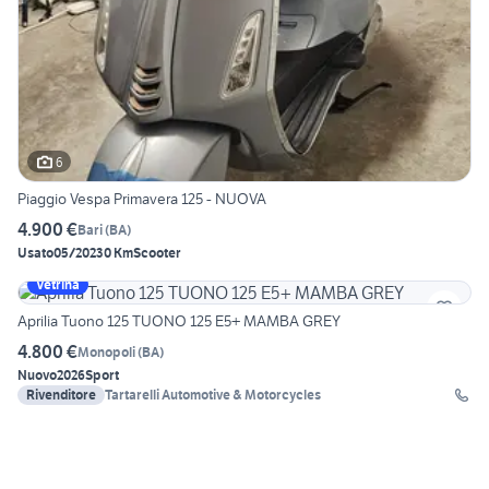
6
Piaggio Vespa Primavera 125 - NUOVA
4.900 €
Bari
(
BA
)
Usato
05/2023
0 Km
Scooter
Vetrina
Aprilia Tuono 125 TUONO 125 E5+ MAMBA GREY
4.800 €
Monopoli
(
BA
)
Nuovo
2026
Sport
Rivenditore
Tartarelli Automotive & Motorcycles