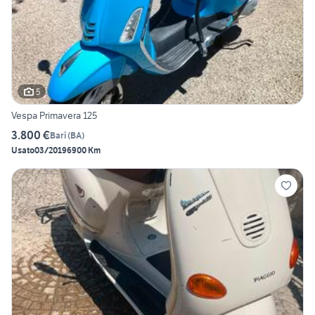
5
Vespa Primavera 125
3.800 €
Bari
(
BA
)
Usato
03/2019
6900 Km