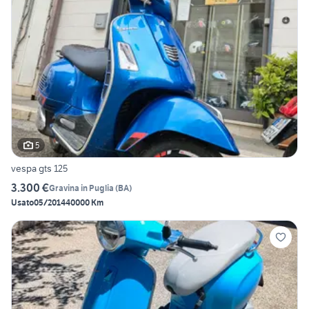
5
vespa gts 125
3.300 €
Gravina in Puglia
(
BA
)
Usato
05/2014
40000 Km