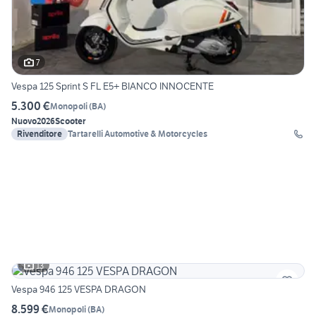
7
Vespa 125 Sprint S FL E5+ BIANCO INNOCENTE
5.300 €
Monopoli
(
BA
)
Nuovo
2026
Scooter
Rivenditore
Tartarelli Automotive & Motorcycles
13
Vespa 946 125 VESPA DRAGON
8.599 €
Monopoli
(
BA
)