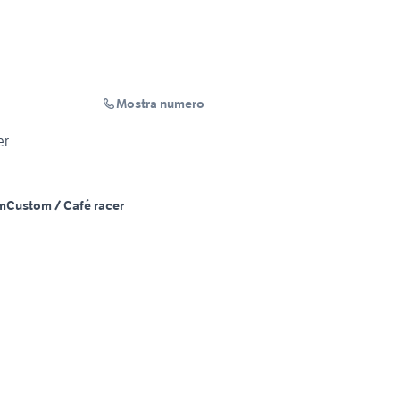
Mostra numero
er
m
Custom / Café racer