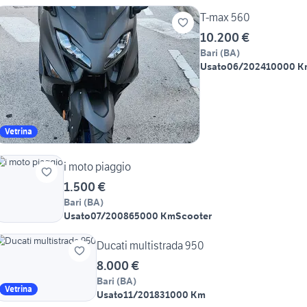
T-max 560
10.200 €
Bari
(
BA
)
Usato
06/2024
10000 K
Vetrina
i moto piaggio
1.500 €
Bari
(
BA
)
Usato
07/2008
65000 Km
Scooter
Ducati multistrada 950
8.000 €
Bari
(
BA
)
Vetrina
Usato
11/2018
31000 Km