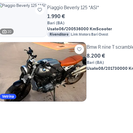
Piaggio Beverly 125 *ASI*
1.990 €
Bari
(
BA
)
Usato
06/2005
36000 Km
Scooter
20
Rivenditore
Link Motors Bari Ovest
Bmw R nine T scrambl
8.200 €
Bari
(
BA
)
Usato
08/2017
30000 K
Vetrina