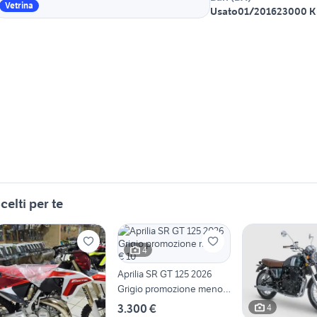
Vetrina
Usato
01/2016
23000 
celti per te
4
Aprilia SR GT 125 2026
Grigio promozione meno €
10
3.300 €
4