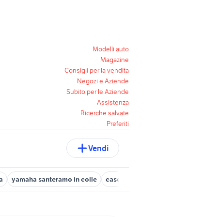
Modelli auto
Magazine
Consigli per la vendita
Negozi e Aziende
Subito per le Aziende
Assistenza
Ricerche salvate
Preferiti
Vendi
a
yamaha santeramo in colle
casco accessori moto Bari provinc