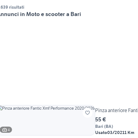
.639 risultati
nnunci in Moto e scooter a Bari
Pinza anteriore Fan
55 €
Bari
(
BA
)
4
Usato
03/2021
1 Km