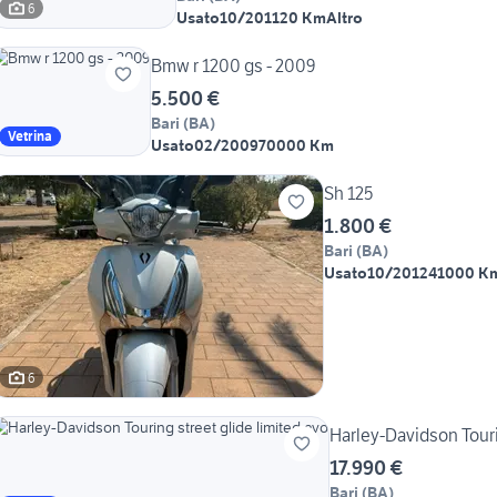
6
Usato
10/2011
20 Km
Altro
Bmw r 1200 gs - 2009
5.500 €
Bari
(
BA
)
Vetrina
Usato
02/2009
70000 Km
Sh 125
1.800 €
Bari
(
BA
)
Usato
10/2012
41000 K
6
17.990 €
Bari
(
BA
)