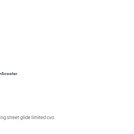
m
Scooter
Harley-Davidson Touring street glide limited cvo