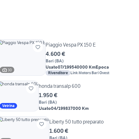
Piaggio Vespa PX 150 E
4.600 €
Bari
(
BA
)
Usato
07/1995
40000 Km
Epoca
30
Rivenditore
Link Motors Bari Ovest
honda transalp 600
1.950 €
Bari
(
BA
)
Vetrina
Usato
04/1998
37000 Km
Liberty 50 tutto preparato
1.600 €
Bari
(
BA
)