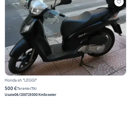
Honda sh "LEGGI"
500 €
Taranto
(
TA
)
Usato
06/2007
25000 Km
Scooter