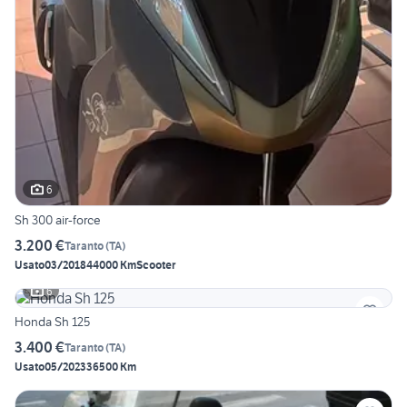
6
Sh 300 air-force
3.200 €
Taranto
(
TA
)
Usato
03/2018
44000 Km
Scooter
6
Honda Sh 125
3.400 €
Taranto
(
TA
)
Usato
05/2023
36500 Km