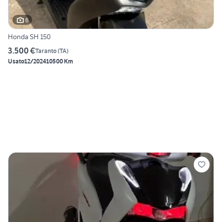
6
Honda SH 150
3.500 €
Taranto
(
TA
)
Usato
12/2024
10500 Km