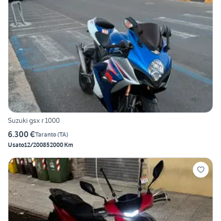
Suzuki gsx r 1000
6.300 €
Taranto
(
TA
)
Usato
12/2008
52000 Km