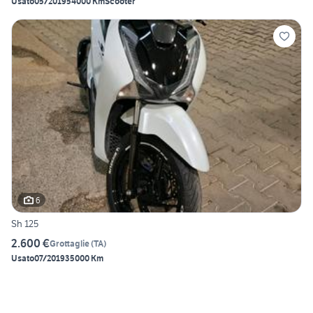
Usato
05/2019
54000 Km
Scooter
6
Sh 125
2.600 €
Grottaglie
(
TA
)
Usato
07/2019
35000 Km