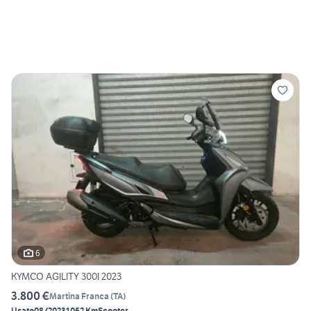
6
KYMCO AGILITY 300I 2023
3.800 €
Martina Franca
(
TA
)
Usato
08/2023
1062 Km
Scooter