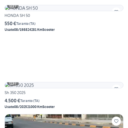
6
HONDA SH 50
550 €
Taranto
(
TA
)
Usato
08/1988
24281 Km
Scooter
6
Sh 350 2025
4.500 €
Taranto
(
TA
)
Usato
08/2025
21000 Km
Scooter