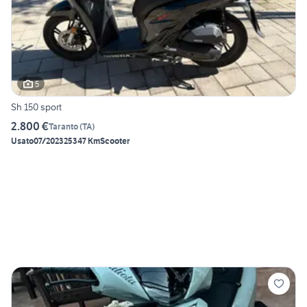
5
Sh 150 sport
2.800 €
Taranto
(
TA
)
Usato
07/2023
25347 Km
Scooter