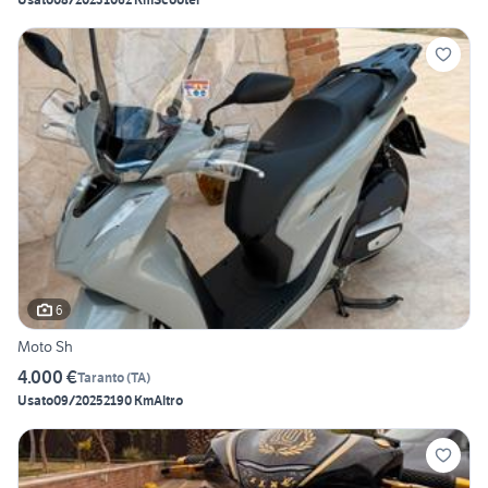
6
Moto Sh
4.000 €
Taranto
(
TA
)
Usato
09/2025
2190 Km
Altro