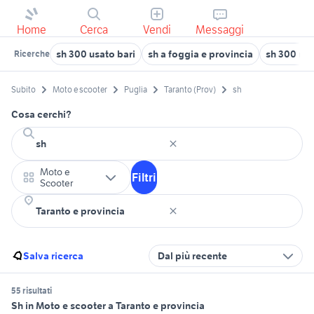
Home
Cerca
Vendi
Messaggi
sh 300 usato bari
sh a foggia e provincia
sh 300 mot
Ricerche
Subito
Moto e scooter
Puglia
Taranto (Prov)
sh
Cosa cerchi?
Moto e
Filtri
Scooter
Salva ricerca
Dal più recente
55 risultati
Sh in Moto e scooter a Taranto e provincia