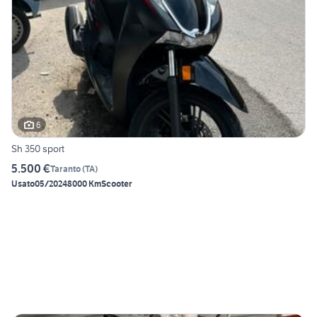
6
Sh 350 sport
5.500 €
Taranto
(
TA
)
Usato
05/2024
8000 Km
Scooter