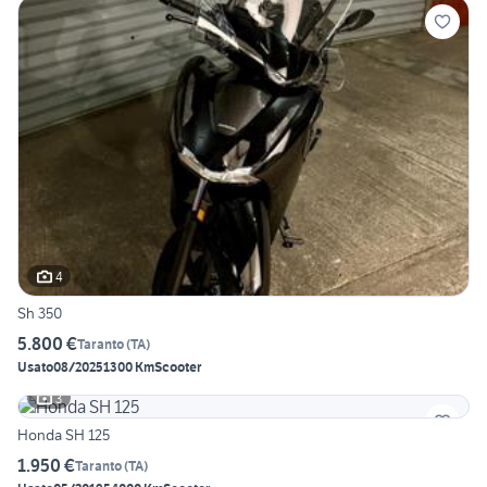
4
Sh 350
5.800 €
Taranto
(
TA
)
Usato
08/2025
1300 Km
Scooter
3
Honda SH 125
1.950 €
Taranto
(
TA
)