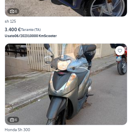
6
sh 125
3.400 €
Taranto
(
TA
)
Usato
06/2023
10000 Km
Scooter
6
Honda Sh 300