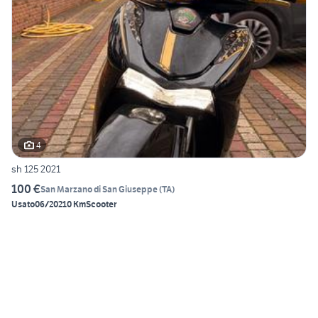
4
sh 125 2021
100 €
San Marzano di San Giuseppe
(
TA
)
Usato
06/2021
0 Km
Scooter