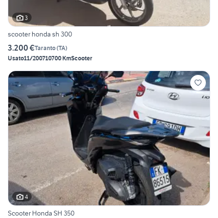
3
scooter honda sh 300
3.200 €
Taranto
(
TA
)
Usato
11/2007
10700 Km
Scooter
4
Scooter Honda SH 350