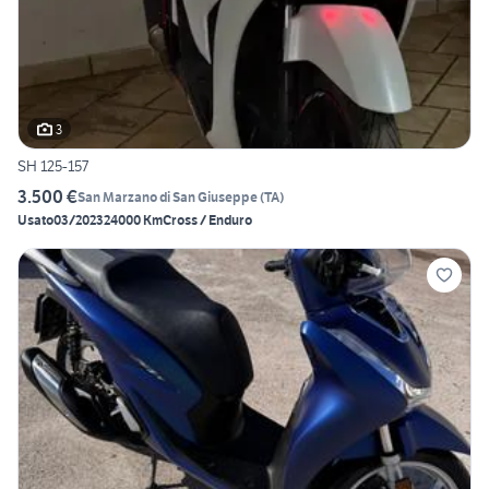
3
SH 125-157
3.500 €
San Marzano di San Giuseppe
(
TA
)
Usato
03/2023
24000 Km
Cross / Enduro