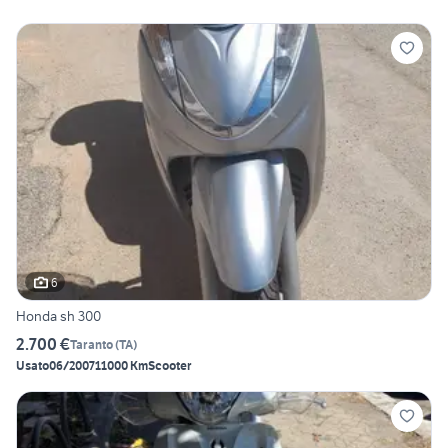
6
Honda sh 300
2.700 €
Taranto
(
TA
)
Usato
06/2007
11000 Km
Scooter