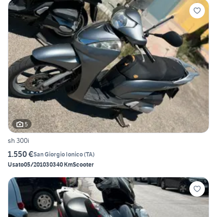
5
sh 300i
1.550 €
San Giorgio Ionico
(
TA
)
Usato
05/2010
30340 Km
Scooter