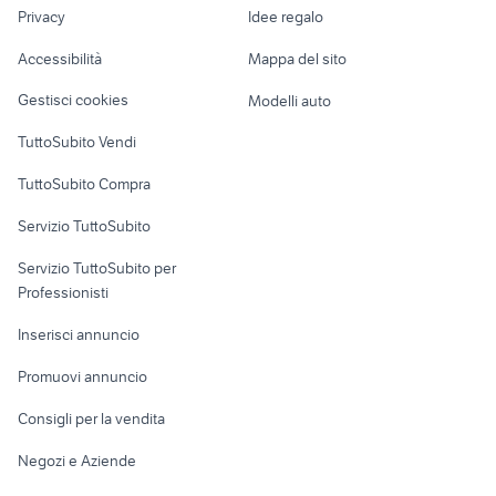
lavoro
cagiva 125
moto usate andria
Privacy
Idee regalo
Garage e box
Caravan e Camper
Accessibilità
Mappa del sito
Loft, mansarde e
Veicoli commerciali
altro
Gestisci cookies
Modelli auto
Case vacanza
TuttoSubito Vendi
Uffici e Locali
TuttoSubito Compra
commerciali
Servizio TuttoSubito
elettronica
per la casa e la
sports e hobby
Servizio TuttoSubito per
persona
Informatica
Animali
Professionisti
Arredamento e
Console e
Accessori per
Casalinghi
Inserisci annuncio
Videogiochi
animali
Elettrodomestici
Promuovi annuncio
Audio/Video
Musica e Film
Giardino e Fai da te
Consigli per la vendita
Fotografia
Libri e Riviste
Abbigliamento e
Negozi e Aziende
Telefonia
Strumenti Musicali
Accessori