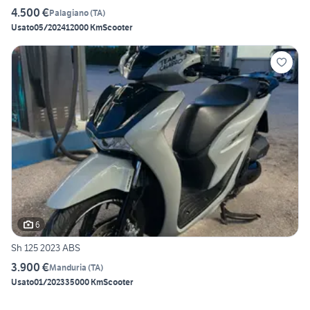
4.500 €
Palagiano
(
TA
)
Usato
05/2024
12000 Km
Scooter
6
Sh 125 2023 ABS
3.900 €
Manduria
(
TA
)
Usato
01/2023
35000 Km
Scooter