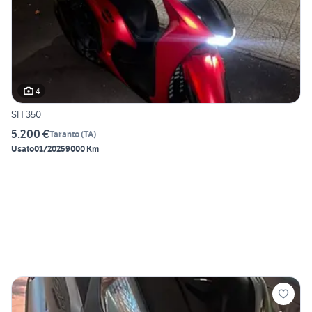
4
SH 350
5.200 €
Taranto
(
TA
)
Usato
01/2025
9000 Km