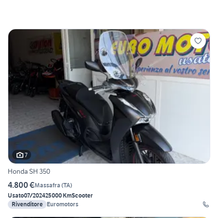
7
Honda SH 350
4.800 €
Massafra
(
TA
)
Usato
07/2024
25000 Km
Scooter
Rivenditore
Euromotors