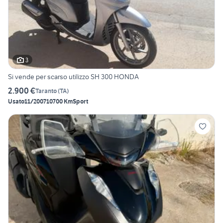
3
Si vende per scarso utilizzo SH 300 HONDA
2.900 €
Taranto
(
TA
)
Usato
11/2007
10700 Km
Sport