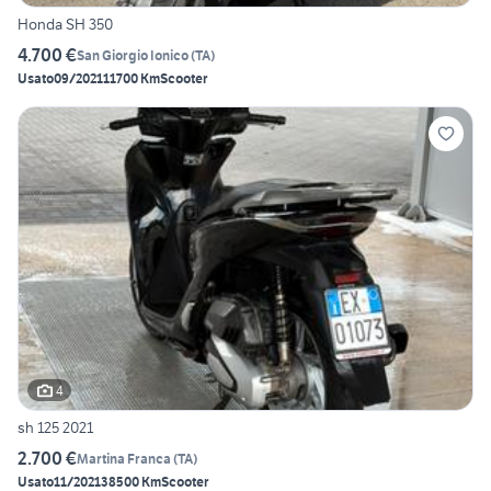
Honda SH 350
4.700 €
San Giorgio Ionico
(
TA
)
Usato
09/2021
11700 Km
Scooter
4
sh 125 2021
2.700 €
Martina Franca
(
TA
)
Usato
11/2021
38500 Km
Scooter