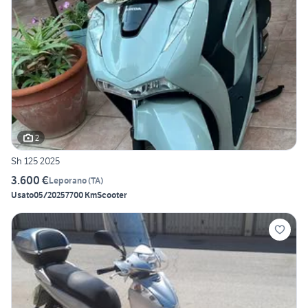
2
Sh 125 2025
3.600 €
Leporano
(
TA
)
Usato
05/2025
7700 Km
Scooter