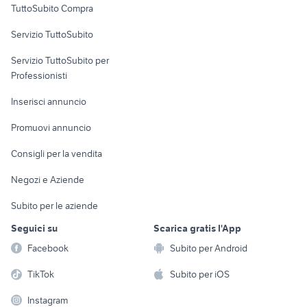
TuttoSubito Compra
commerciali
Servizio TuttoSubito
elettronica
per la casa e la
sports e hobby
Servizio TuttoSubito per
persona
Informatica
Animali
Professionisti
Arredamento e
Console e
Accessori per
Casalinghi
Inserisci annuncio
Videogiochi
animali
Elettrodomestici
Promuovi annuncio
Audio/Video
Musica e Film
Giardino e Fai da te
Consigli per la vendita
Fotografia
Libri e Riviste
Abbigliamento e
Negozi e Aziende
Telefonia
Strumenti Musicali
Accessori
Subito per le aziende
Sports
Tutto per i bambini
Seguici su
Scarica gratis l'App
Biciclette
Facebook
Subito per Android
Collezionismo
TikTok
Subito per iOS
Instagram