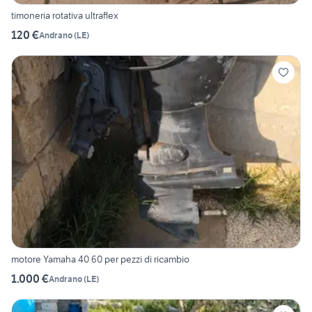
timoneria rotativa ultraflex
120 €
Andrano
(
LE
)
motore Yamaha 40 60 per pezzi di ricambio
1.000 €
Andrano
(
LE
)