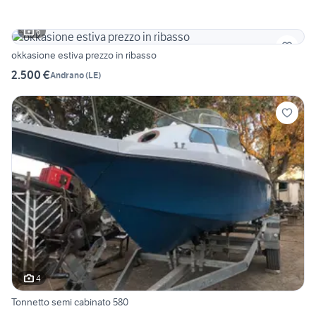
6
okkasione estiva prezzo in ribasso
2.500 €
Andrano
(
LE
)
4
Tonnetto semi cabinato 580