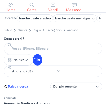
Home
Cerca
Vendi
Messaggi
barche usate aradeo
barche usate melpignano
barc
Ricerche
Subito
Nautica
Puglia
Lecce (Prov)
Andrano
Cosa cerchi?
Filtri
Nautica
Salva ricerca
Dal più recente
7 risultati
Annunci in Nautica a Andrano