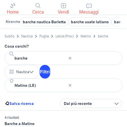
Home
Cerca
Vendi
Messaggi
barche nautica Barletta
barche usate latiano
barche
Ricerche
Subito
Nautica
Puglia
Lecce (Prov)
Matino
barche
Cosa cerchi?
Filtri
Nautica
Salva ricerca
Dal più recente
4 risultati
Barche a Matino