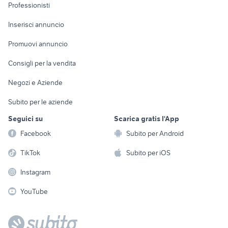
Informatica
Animali
Professionisti
Arredamento e
Console e
Accessori per
Casalinghi
Inserisci annuncio
Videogiochi
animali
Elettrodomestici
Promuovi annuncio
Audio/Video
Musica e Film
Giardino e Fai da te
Consigli per la vendita
Fotografia
Libri e Riviste
Abbigliamento e
Negozi e Aziende
Telefonia
Strumenti Musicali
Accessori
Subito per le aziende
Sports
Tutto per i bambini
Seguici su
Scarica gratis l'App
Biciclette
Facebook
Subito per Android
Collezionismo
TikTok
Subito per iOS
Instagram
YouTube