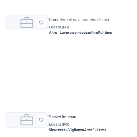
Cameriere di sala hostess di sala
Lucera
(
FG
)
Altro - Lavoro domestico
Altro
Full time
Servizi fiduciari
Lucera
(
FG
)
Sicurezza - Vigilanza
Altro
Full time