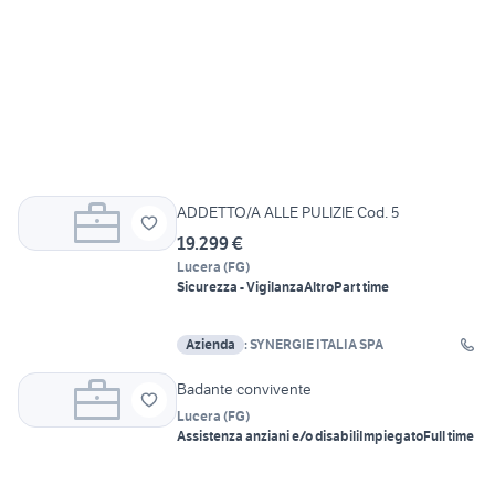
ADDETTO/A ALLE PULIZIE Cod. 5
19.299 €
Lucera
(
FG
)
Sicurezza - Vigilanza
Altro
Part time
Azienda
: SYNERGIE ITALIA SPA
Badante convivente
Lucera
(
FG
)
Assistenza anziani e/o disabili
Impiegato
Full time