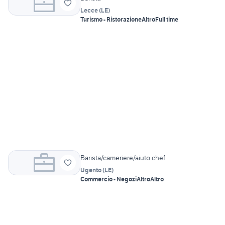
Lecce
(
LE
)
Turismo - Ristorazione
Altro
Full time
Barista/cameriere/aiuto chef
Ugento
(
LE
)
Commercio - Negozi
Altro
Altro