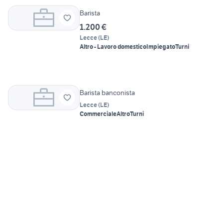
Barista
1.200 €
Lecce
(
LE
)
Altro - Lavoro domestico
Impiegato
Turni
Barista banconista
Lecce
(
LE
)
Commerciale
Altro
Turni