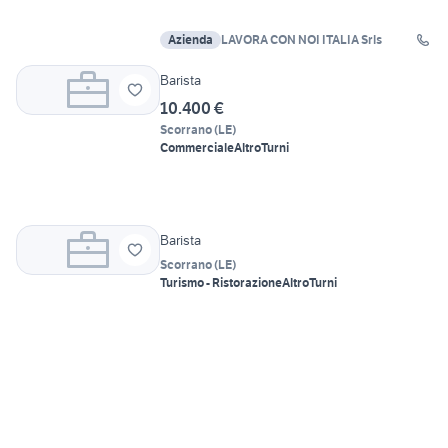
Azienda
LAVORA CON NOI ITALIA Srls
Barista
10.400 €
Scorrano
(
LE
)
Commerciale
Altro
Turni
Barista
Scorrano
(
LE
)
Turismo - Ristorazione
Altro
Turni