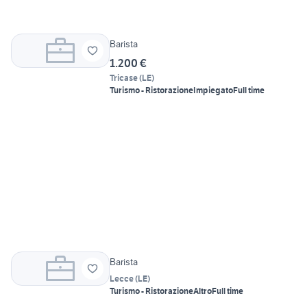
Barista
1.200 €
Tricase
(
LE
)
Turismo - Ristorazione
Impiegato
Full time
Barista
Lecce
(
LE
)
Turismo - Ristorazione
Altro
Full time