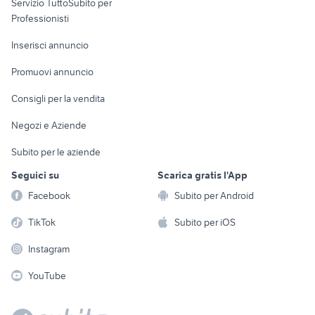
Servizio TuttoSubito per
persona
Informatica
Animali
Professionisti
Arredamento e
Console e
Accessori per
Casalinghi
Inserisci annuncio
Videogiochi
animali
Elettrodomestici
Promuovi annuncio
Audio/Video
Musica e Film
Giardino e Fai da te
Consigli per la vendita
Fotografia
Libri e Riviste
Abbigliamento e
Negozi e Aziende
Telefonia
Strumenti Musicali
Accessori
Subito per le aziende
Sports
Tutto per i bambini
Seguici su
Scarica gratis l'App
Biciclette
Facebook
Subito per Android
Collezionismo
TikTok
Subito per iOS
Instagram
YouTube