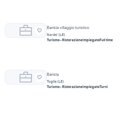
Barista villaggio turistico
Nardo'
(
LE
)
Turismo - Ristorazione
Impiegato
Full time
Barista
Tuglie
(
LE
)
Turismo - Ristorazione
Impiegato
Turni