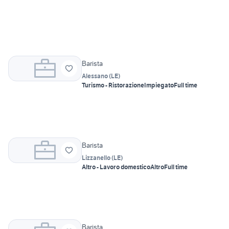
Barista
Alessano
(
LE
)
Turismo - Ristorazione
Impiegato
Full time
Barista
Lizzanello
(
LE
)
Altro - Lavoro domestico
Altro
Full time
Barista