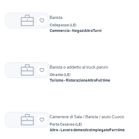
Barista
Collepasso
(
LE
)
Commercio - Negozi
Altro
Turni
Barista o addetto al truck panini
Otranto
(
LE
)
Turismo - Ristorazione
Altro
Full time
Cameriere di Sala / Barista / aiuto Cuoco
Porto Cesareo
(
LE
)
Altro - Lavoro domestico
Impiegato
Part time