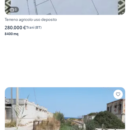
6
Terreno agricolo uso deposito
280.000 €
Trani
(
BT
)
8400 mq