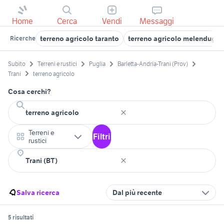
Home
Cerca
Vendi
Messaggi
terreno agricolo taranto
terreno agricolo melendugn
Ricerche
Subito
Terreni e rustici
Puglia
Barletta-Andria-Trani (Prov)
Trani
terreno agricolo
Cosa cerchi?
Terreni e
Filtri
rustici
Salva ricerca
Dal più recente
5 risultati