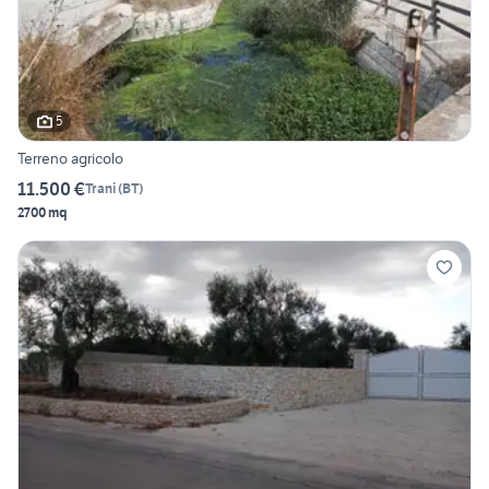
5
Terreno agricolo
11.500 €
Trani
(
BT
)
2700 mq