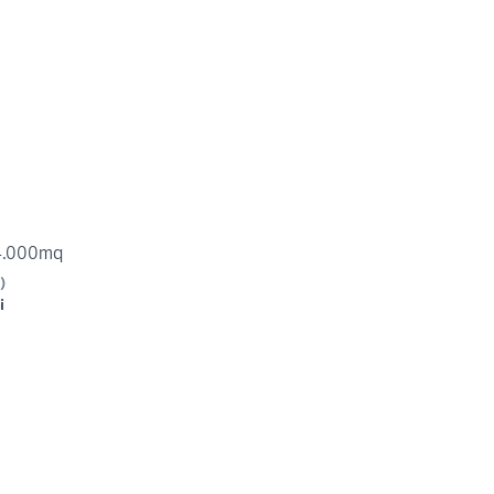
 4.000mq
)
i