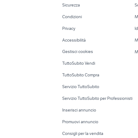
Parete
Moto e Scooter
Ville singole e
affitto locali studio Taranto provincia
f
Sicurezza
S
Accessori Moto
Terreni e rustic
Condizioni
M
Nautica
Garage e box
Privacy
I
Caravan e Camper
Loft, mansarde 
Accessibilità
M
Veicoli commerciali
Case vacanza
Gestisci cookies
M
Uffici e Locali
TuttoSubito Vendi
commerciali
TuttoSubito Compra
Servizio TuttoSubito
Servizio TuttoSubito per Professionisti
Inserisci annuncio
Promuovi annuncio
Consigli per la vendita