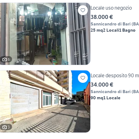
Locale uso negozio
38.000 €
Sannicandro di Bari
(
BA
25 mq
2 Locali
1 Bagno
6
Locale desposito 90 
34.000 €
Sannicandro di Bari
(
BA
90 mq
1 Locale
3