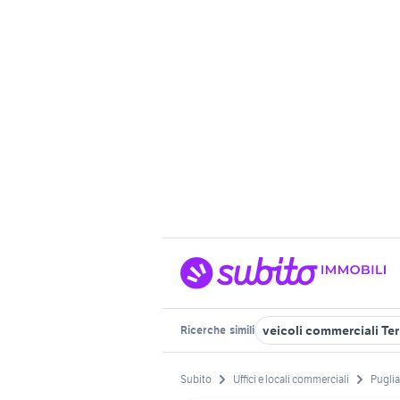
veicoli commerciali Terl
Ricerche
simili
Subito
Uffici e locali commerciali
Puglia