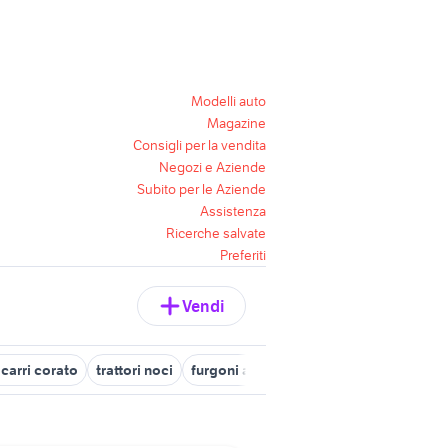
Modelli auto
Magazine
Consigli per la vendita
Negozi e Aziende
Subito per le Aziende
Assistenza
Ricerche salvate
Preferiti
Vendi
carri corato
trattori noci
furgoni altamura
veicoli commerciali