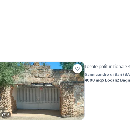
Locale polifunzionale
Sannicandro di Bari
(
BA
4000 mq
5 Locali
2 Bagn
6