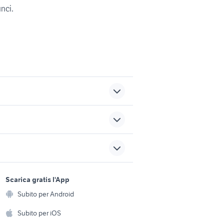
unci.
iveco daily usato ribaltabile
privato
ta genova
furgoni usati genova
sports e hobby
a
Scarica gratis l'App
Animali
dita
vendita terreni Motta
Subito per Android
ento e
Camastra
Accessori per animali
hi
Subito per iOS
affitto San Marzano sul Sarno