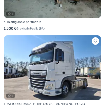
6
rullo artigianale per trattore
1.500 €
Gravina in Puglia
(
BA
)
6
TRATTORI STRADALE DAF 480 VARI ANNI EX NOLEGGIO