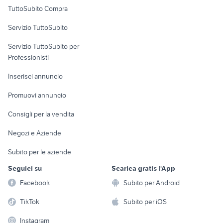
Uffici e Locali
TuttoSubito Compra
commerciali
Servizio TuttoSubito
elettronica
per la casa e la
sports e hobby
Servizio TuttoSubito per
persona
Informatica
Animali
Professionisti
Arredamento e
Console e
Accessori per
Casalinghi
Inserisci annuncio
Videogiochi
animali
Elettrodomestici
Promuovi annuncio
Audio/Video
Musica e Film
Giardino e Fai da te
Consigli per la vendita
Fotografia
Libri e Riviste
Abbigliamento e
Negozi e Aziende
Telefonia
Strumenti Musicali
Accessori
Subito per le aziende
Sports
Tutto per i bambini
Seguici su
Scarica gratis l'App
Biciclette
Facebook
Subito per Android
Collezionismo
TikTok
Subito per iOS
Instagram