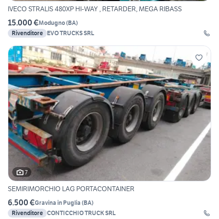
IVECO STRALIS 480XP HI-WAY , RETARDER, MEGA RIBASS
15.000 €
Modugno
(
BA
)
Rivenditore
EVO TRUCKS SRL
7
SEMIRIMORCHIO LAG PORTACONTAINER
6.500 €
Gravina in Puglia
(
BA
)
Rivenditore
CONTICCHIO TRUCK SRL