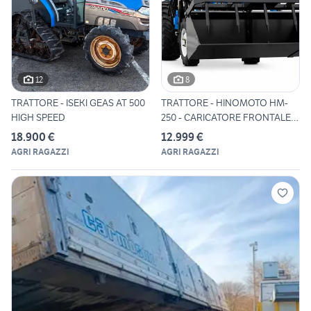
12
8
TRATTORE - ISEKI GEAS AT 500
TRATTORE - HINOMOTO HM-
HIGH SPEED
250 - CARICATORE FRONTALE
M
18.900 €
12.999 €
AGRI RAGAZZI
AGRI RAGAZZI