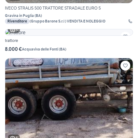
IVECO STRALIS 500 TRATTORE STRADALE EURO 5
Gravina in Puglia
(
BA
)
Rivenditore
(Gruppo Barone S.r.l ) VENDITA E NOLEGGIO
5
trattore
8.000 €
Acquaviva delle Fonti
(
BA
)
6