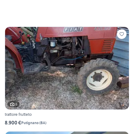
6
trattore frutteto
8.900 €
Putignano
(
BA
)