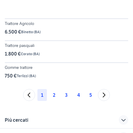
5
Trattore Agricolo
6.500 €
Binetto
(
BA
)
4
Trattore pasquali
1.800 €
Corato
(
BA
)
6
Gomme trattore
750 €
Terlizzi
(
BA
)
1
2
3
4
5
Più cercati
Correlati
Richerche simili
Suggerimenti