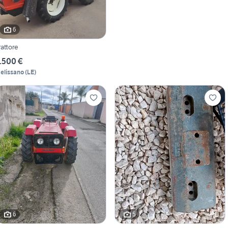
6
rattore
.500 €
elissano
(
LE
)
6
5