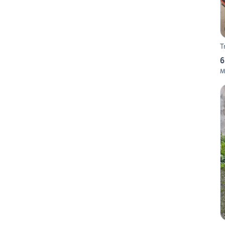
T
6
M