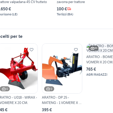
rattore valpadana 45 CV frutteto
zavorra per trattore
.650 €
100 €
aurisano
(
LE
)
Terlizzi
(
BA
)
celti per te
9
ARATRO - BOMET
VOMERI X 20 CM
765 €
AGRI RAGAZZI
6
9
RATRO - U018 - WIRAX -
ARATRO - DP 25 -
 VOMERE X 20 CM.
MATENG - 1 VOMERE X 25
CM.
45 €
395 €