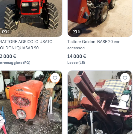
9
6
RATTORE AGRICOLO USATO
Trattore Goldoni BASE 20 con
OLDONI QUASAR 90
accessori
2.000 €
14.000 €
orremaggiore
(
FG
)
Lecce
(
LE
)