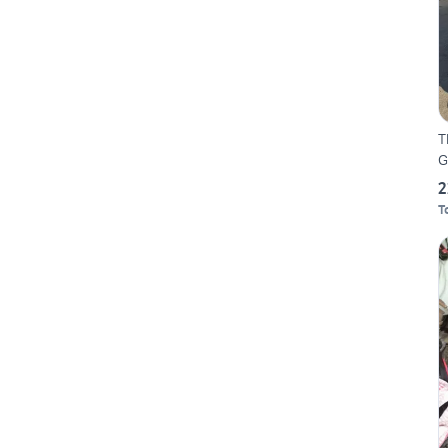
T
G
2
T