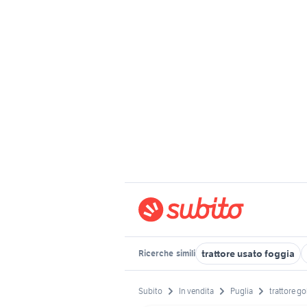
trattore usato foggia
Ricerche
simili
Subito
In vendita
Puglia
trattore g