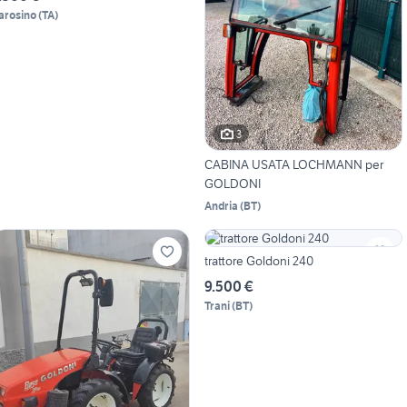
arosino
(
TA
)
3
CABINA USATA LOCHMANN per
GOLDONI
Andria
(
BT
)
trattore Goldoni 240
9.500 €
Trani
(
BT
)