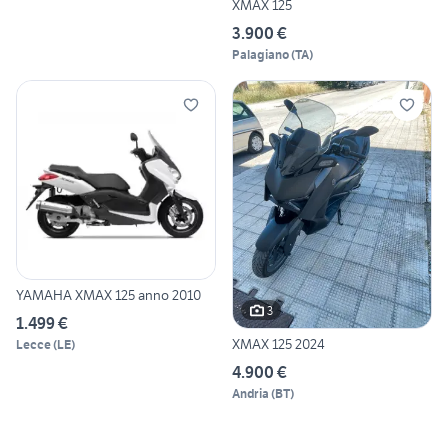
XMAX 125
3.900 €
Palagiano
(
TA
)
YAMAHA XMAX 125 anno 2010
3
1.499 €
XMAX 125 2024
Lecce
(
LE
)
4.900 €
Andria
(
BT
)