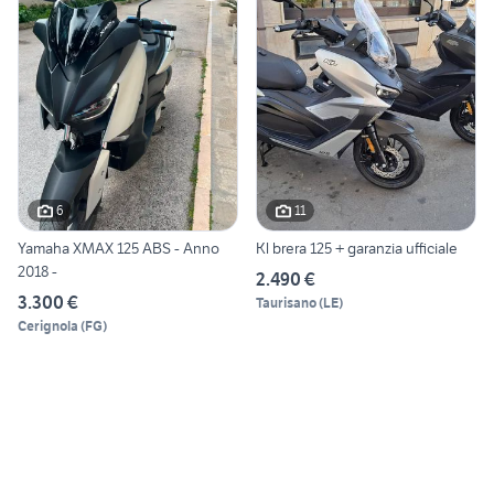
6
11
Yamaha XMAX 125 ABS - Anno
Kl brera 125 + garanzia ufficiale
2018 -
2.490 €
3.300 €
Taurisano
(
LE
)
Cerignola
(
FG
)