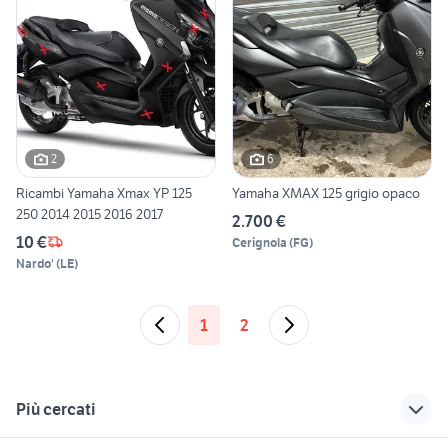
2
6
Ricambi Yamaha Xmax YP 125
Yamaha XMAX 125 grigio opaco
250 2014 2015 2016 2017
2.700 €
10 €
Cerignola
(
FG
)
Nardo'
(
LE
)
1
2
Più cercati