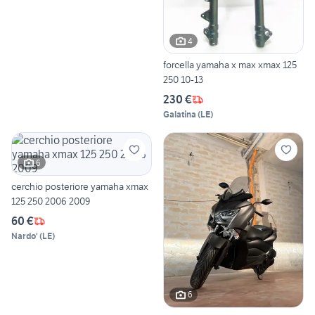
4
forcella yamaha x max xmax 125
250 10-13
230 €
Galatina
(
LE
)
6
cerchio posteriore yamaha xmax
125 250 2006 2009
60 €
Nardo'
(
LE
)
6