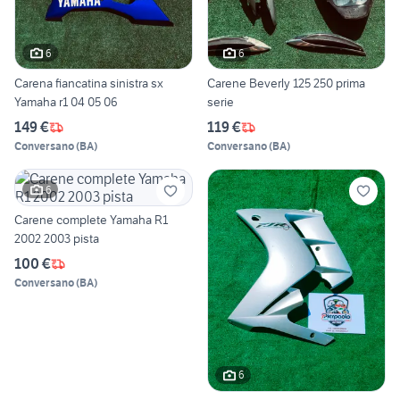
6
6
Carena fiancatina sinistra sx
Carene Beverly 125 250 prima
Yamaha r1 04 05 06
serie
149 €
119 €
Conversano
(
BA
)
Conversano
(
BA
)
6
Carene complete Yamaha R1
2002 2003 pista
100 €
Conversano
(
BA
)
6