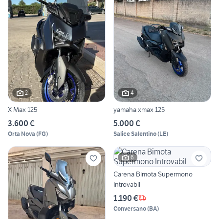
2
4
X Max 125
yamaha xmax 125
3.600 €
5.000 €
Orta Nova
(
FG
)
Salice Salentino
(
LE
)
6
Carena Bimota Supermono
Introvabil
1.190 €
Conversano
(
BA
)