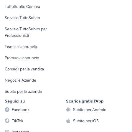
Uffici e Locali
TuttoSubito Compra
commerciali
Servizio TuttoSubito
elettronica
per la casa e la
sports e hobby
Servizio TuttoSubito per
persona
Informatica
Animali
Professionisti
Arredamento e
Console e
Accessori per
Casalinghi
Inserisci annuncio
Videogiochi
animali
Elettrodomestici
Promuovi annuncio
Audio/Video
Musica e Film
Giardino e Fai da te
Consigli per la vendita
Fotografia
Libri e Riviste
Abbigliamento e
Negozi e Aziende
Telefonia
Strumenti Musicali
Accessori
Subito per le aziende
Sports
Tutto per i bambini
Seguici su
Scarica gratis l'App
Biciclette
Facebook
Subito per Android
Collezionismo
TikTok
Subito per iOS
Instagram