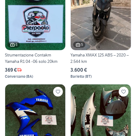
6
5
Strumentazione Contakm
Yamaha XMAX 125 ABS – 2020 –
Yamaha R1 04 -06 solo 20km
2.544 km
369 €
3.600 €
Conversano
(
BA
)
Barletta
(
BT
)