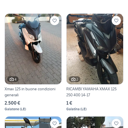
4
2
Xmax 125 in buone condizioni
RICAMBI YAMAHA XMAX 125
generali
250 400 14-17
2.500 €
1 €
Galatone
(
LE
)
Galatina
(
LE
)