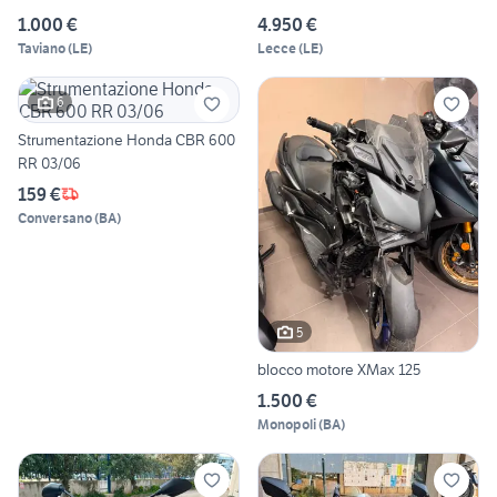
1.000 €
4.950 €
Taviano
(
LE
)
Lecce
(
LE
)
6
Strumentazione Honda CBR 600
RR 03/06
159 €
Conversano
(
BA
)
5
blocco motore XMax 125
1.500 €
Monopoli
(
BA
)