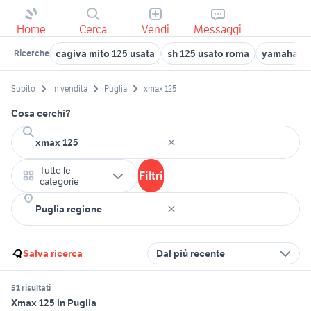
Home
Cerca
Vendi
Messaggi
cagiva mito 125 usata
sh 125 usato roma
yamaha yzf
Ricerche
Subito
In vendita
Puglia
xmax 125
Cosa cerchi?
Tutte le
Filtri
categorie
Salva ricerca
Dal più recente
51 risultati
Xmax 125 in Puglia