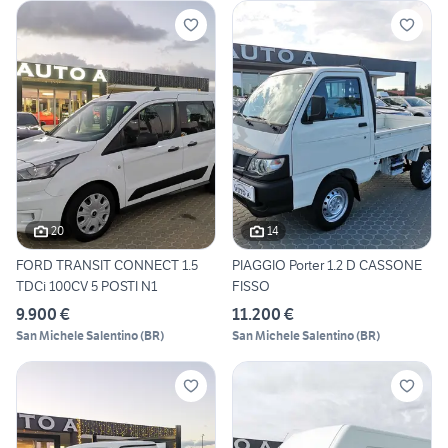
20
14
FORD TRANSIT CONNECT 1.5
PIAGGIO Porter 1.2 D CASSONE
TDCi 100CV 5 POSTI N1
FISSO
9.900 €
11.200 €
San Michele Salentino
(
BR
)
San Michele Salentino
(
BR
)