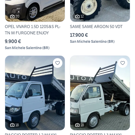
20
12
OPEL VIVARO 1.5D 120S&S PL-
SAME SAME ARGON 50 VDT
TN M FURGONE ENJOY
17.900 €
9.900 €
San Michele Salentino
(
BR
)
San Michele Salentino
(
BR
)
18
18