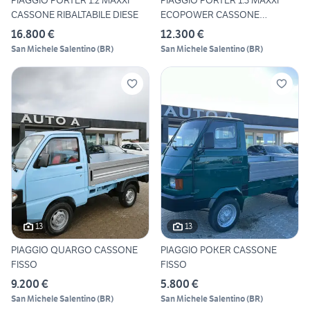
PIAGGIO PORTER 1.2 MAXXI
PIAGGIO PORTER 1.3 MAXXI
CASSONE RIBALTABILE DIESE
ECOPOWER CASSONE
RIBALTAB
16.800 €
12.300 €
San Michele Salentino
(
BR
)
San Michele Salentino
(
BR
)
13
13
PIAGGIO QUARGO CASSONE
PIAGGIO POKER CASSONE
FISSO
FISSO
9.200 €
5.800 €
San Michele Salentino
(
BR
)
San Michele Salentino
(
BR
)