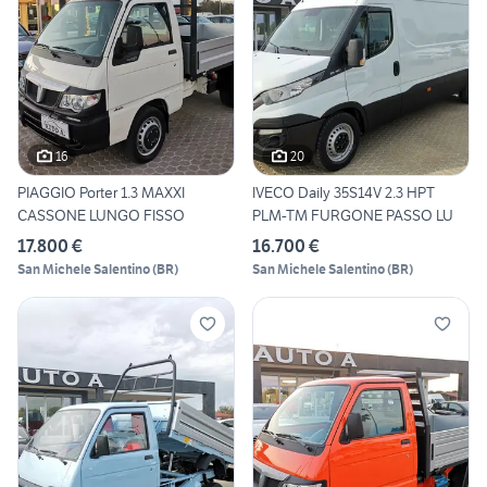
16
20
PIAGGIO Porter 1.3 MAXXI
IVECO Daily 35S14V 2.3 HPT
CASSONE LUNGO FISSO
PLM-TM FURGONE PASSO LU
17.800 €
16.700 €
San Michele Salentino
(
BR
)
San Michele Salentino
(
BR
)