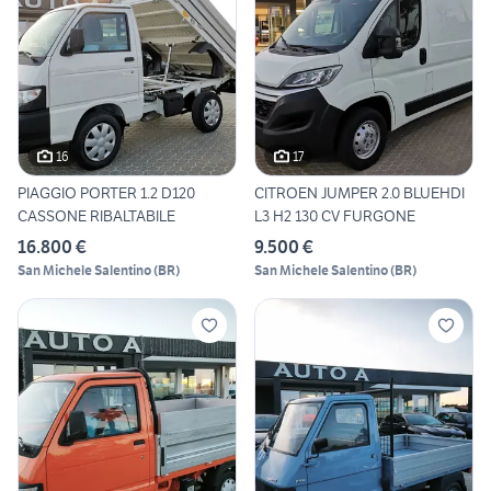
16
17
PIAGGIO PORTER 1.2 D120
CITROEN JUMPER 2.0 BLUEHDI
CASSONE RIBALTABILE
L3 H2 130 CV FURGONE
16.800 €
9.500 €
San Michele Salentino
(
BR
)
San Michele Salentino
(
BR
)