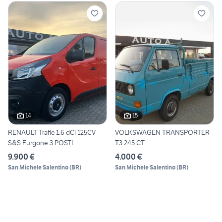
14
15
RENAULT Trafic 1.6 dCi 125CV
VOLKSWAGEN TRANSPORTER
S&S Furgone 3 POSTI
T3 245 CT
9.900 €
4.000 €
San Michele Salentino
(
BR
)
San Michele Salentino
(
BR
)