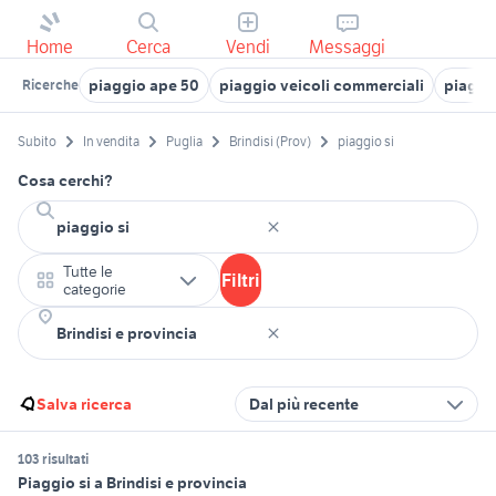
Home
Cerca
Vendi
Messaggi
piaggio ape 50
piaggio veicoli commerciali
piaggi
Ricerche
Subito
In vendita
Puglia
Brindisi (Prov)
piaggio si
Cosa cerchi?
Tutte le
Filtri
categorie
Salva ricerca
Dal più recente
103 risultati
Piaggio si a Brindisi e provincia