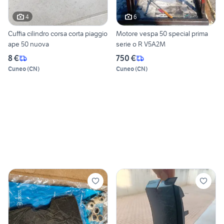
4
6
Cuffia cilindro corsa corta piaggio
Motore vespa 50 special prima
ape 50 nuova
serie o R V5A2M
8 €
750 €
Cuneo
(
CN
)
Cuneo
(
CN
)