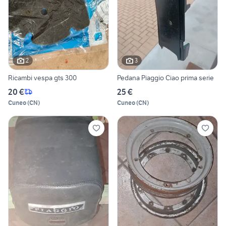
2
3
Ricambi vespa gts 300
Pedana Piaggio Ciao prima serie
20 €
25 €
Cuneo
(
CN
)
Cuneo
(
CN
)