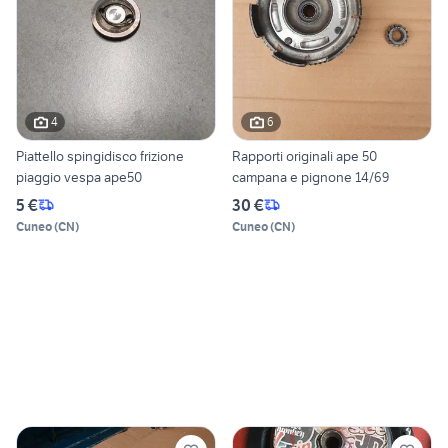
4
6
Piattello spingidisco frizione
Rapporti originali ape 50
piaggio vespa ape50
campana e pignone 14/69
5 €
30 €
Cuneo
(
CN
)
Cuneo
(
CN
)