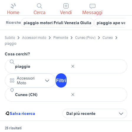
Home
Cerca
Vendi
Messaggi
piaggio motori Friuli Venezia Giulia
piaggio ape veico
Ricerche
Subito
Accessori moto
Piemonte
Cuneo (Prov)
Cuneo
piaggio
Cosa cerchi?
Accessori
Filtri
Moto
Salva ricerca
Dal più recente
25 risultati