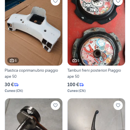
6
6
Plastica coprimanubrio piaggio
Tamburi freni posteriori Piaggio
ape 50
ape 50
30 €
100 €
Cuneo
(
CN
)
Cuneo
(
CN
)