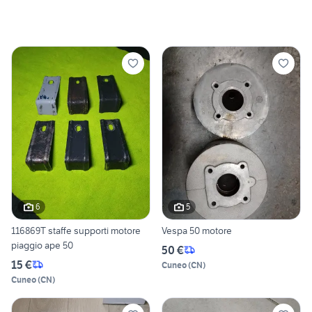
6
5
116869T staffe supporti motore
Vespa 50 motore
piaggio ape 50
50 €
15 €
Cuneo
(
CN
)
Cuneo
(
CN
)