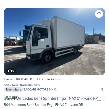
9
Iveco EUROCARGO 100E21 cassa frigo
San Vito dei Normanni
(
BR
)
Rivenditore
BACCARI MOTORS S.N.C.
20
B04 Mercedes Benz Sprinter Frigo FNAX 0° + vano RR