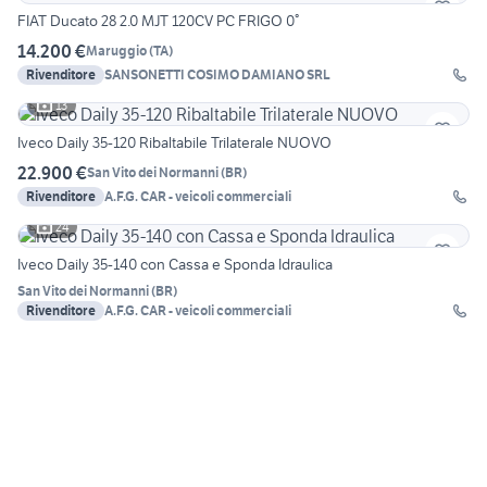
FIAT Ducato 28 2.0 MJT 120CV PC FRIGO 0°
14.200 €
Maruggio
(
TA
)
Rivenditore
SANSONETTI COSIMO DAMIANO SRL
13
Iveco Daily 35-120 Ribaltabile Trilaterale NUOVO
22.900 €
San Vito dei Normanni
(
BR
)
Rivenditore
A.F.G. CAR - veicoli commerciali
24
Iveco Daily 35-140 con Cassa e Sponda Idraulica
San Vito dei Normanni
(
BR
)
Rivenditore
A.F.G. CAR - veicoli commerciali