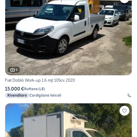
9
Fiat Doblò Work-up 1.6 mjt 105cv 2020
15.000 €
Ruffano
(
LE
)
Rivenditore
Cardigliano Veicoli