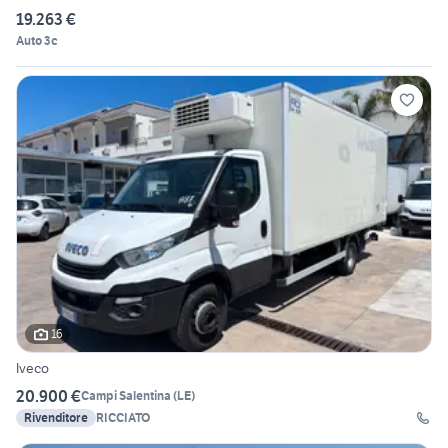
19.263 €
Auto 3c
16
Iveco
20.900 €
Campi Salentina
(
LE
)
Rivenditore
RICCIATO