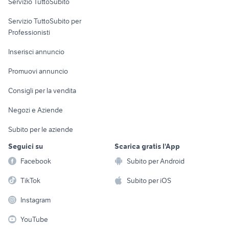
Servizio TuttoSubito
elettronica
per la casa e la
sports e hobby
Servizio TuttoSubito per
persona
Informatica
Animali
Professionisti
Arredamento e
Console e
Accessori per
Casalinghi
Inserisci annuncio
Videogiochi
animali
Elettrodomestici
Promuovi annuncio
Audio/Video
Musica e Film
Giardino e Fai da te
Consigli per la vendita
Fotografia
Libri e Riviste
Abbigliamento e
Negozi e Aziende
Telefonia
Strumenti Musicali
Accessori
Subito per le aziende
Sports
Tutto per i bambini
Seguici su
Scarica gratis l'App
Biciclette
Facebook
Subito per Android
Collezionismo
TikTok
Subito per iOS
Instagram
YouTube