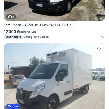
8
Ford Transit 2.0 EcoBlue 130cv P.M T.M 09/2021
12.000 €
Ruffano
(
LE
)
Rivenditore
Cardigliano Veicoli
Vetrina