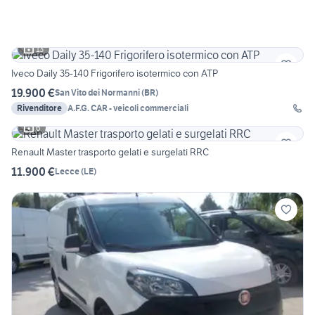
13
Iveco Daily 35-140 Frigorifero isotermico con ATP
19.900 €
San Vito dei Normanni
(
BR
)
Rivenditore
A.F.G. CAR - veicoli commerciali
6
Renault Master trasporto gelati e surgelati RRC
11.900 €
Lecce
(
LE
)