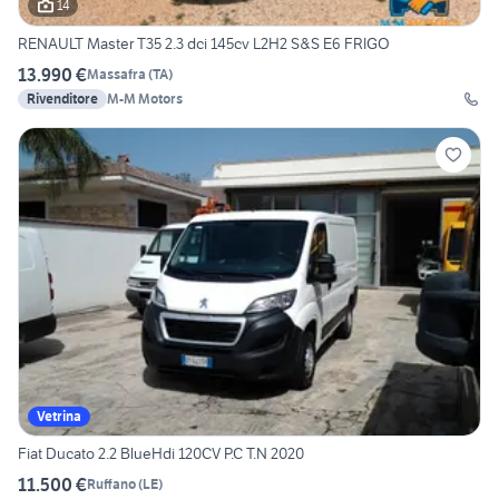
14
RENAULT Master T35 2.3 dci 145cv L2H2 S&S E6 FRIGO
13.990 €
Massafra
(
TA
)
Rivenditore
M-M Motors
Vetrina
Fiat Ducato 2.2 BlueHdi 120CV P.C T.N 2020
11.500 €
Ruffano
(
LE
)