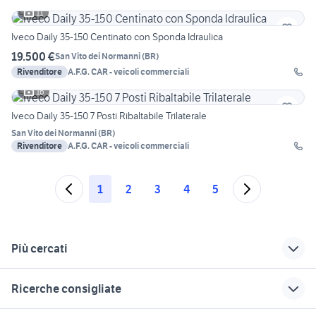
11
Iveco Daily 35-150 Centinato con Sponda Idraulica
19.500 €
San Vito dei Normanni
(
BR
)
Rivenditore
A.F.G. CAR - veicoli commerciali
16
Iveco Daily 35-150 7 Posti Ribaltabile Trilaterale
San Vito dei Normanni
(
BR
)
Rivenditore
A.F.G. CAR - veicoli commerciali
1
2
3
4
5
Più cercati
Correlati
Richerche simili
Suggerimenti
Ricerche consigliate
frigo veicoli
veicoli commerciali
scania r 500 veicoli
commerciali
usati sicilia
commerciali
ducati monster custom moto
bmw x3 eletta