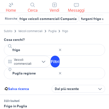
Home
Cerca
Vendi
Messaggi
frigo veicoli commerciali Campania
furgoni frigo usat
Ricerche
Subito
Veicoli commerciali
Puglia
frigo
Cosa cerchi?
Veicoli
Filtri
commerciali
Salva ricerca
Dal più recente
310 risultati
Frigo in Puglia