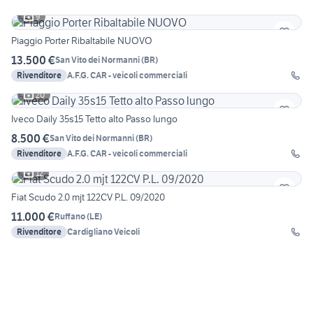
9
Piaggio Porter Ribaltabile NUOVO
13.500 €
San Vito dei Normanni
(
BR
)
Rivenditore
A.F.G. CAR - veicoli commerciali
20
Iveco Daily 35s15 Tetto alto Passo lungo
8.500 €
San Vito dei Normanni
(
BR
)
Rivenditore
A.F.G. CAR - veicoli commerciali
12
Fiat Scudo 2.0 mjt 122CV P.L. 09/2020
11.000 €
Ruffano
(
LE
)
Rivenditore
Cardigliano Veicoli