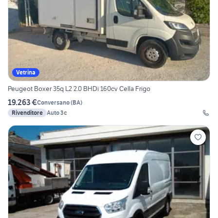
Vetrina
Peugeot Boxer 35q L2 2.0 BHDi 160cv Cella Frigo
19.263 €
Conversano
(
BA
)
Rivenditore
Auto 3c