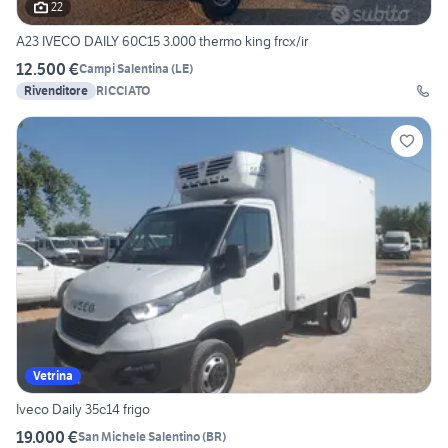
22
A23 IVECO DAILY 60C15 3.000 thermo king frcx/ir
12.500 €
Campi Salentina
(
LE
)
Rivenditore
RICCIATO
Vetrina
Iveco Daily 35c14 frigo
19.000 €
San Michele Salentino
(
BR
)