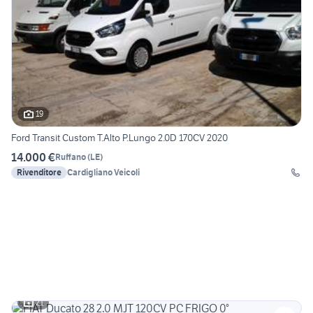
19
Ford Transit Custom T.Alto P.Lungo 2.0D 170CV 2020
14.000 €
Ruffano
(
LE
)
Rivenditore
Cardigliano Veicoli
21