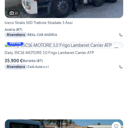
13
Iveco Stralis 500 Trattore Stradale 3 Assi
Andria
(
BT
)
Rivenditore
REAL CAR ANDRIA
Vetrina
Daily 35C16 MOTORE 3.0 Frigo Lamberet Carrier ATP
35.900 €
Barletta
(
BT
)
Rivenditore
Calò Auto s.r.l