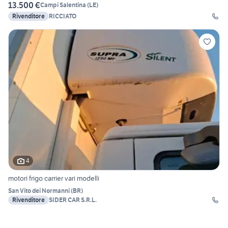
13.500 €
Campi Salentina
(
LE
)
Rivenditore
RICCIATO
4
motori frigo carrier vari modelli
San Vito dei Normanni
(
BR
)
Rivenditore
SIDER CAR S.R.L.