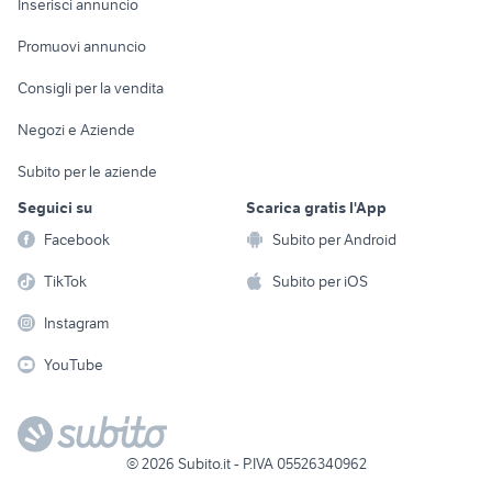
Casalinghi
Inserisci annuncio
Videogiochi
animali
Elettrodomestici
Promuovi annuncio
Audio/Video
Musica e Film
Giardino e Fai da te
Consigli per la vendita
Fotografia
Libri e Riviste
Abbigliamento e
Negozi e Aziende
Telefonia
Strumenti Musicali
Accessori
Subito per le aziende
Sports
Tutto per i bambini
Seguici su
Scarica gratis l'App
Biciclette
Facebook
Subito per Android
Collezionismo
TikTok
Subito per iOS
Instagram
YouTube
©
2026
Subito.it - P.IVA 05526340962