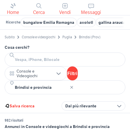
Home
Cerca
Vendi
Messaggi
bungalow Emilia Romagna
axolotl
gallina araucana
Ricerche
Subito
Console e videogiochi
Puglia
Brindisi (Prov)
Cosa cerchi?
Console e
Filtri
Videogiochi
Salva ricerca
Dal più rilevante
982 risultati
Annunci in Console e videogiochi a Brindisi e provincia