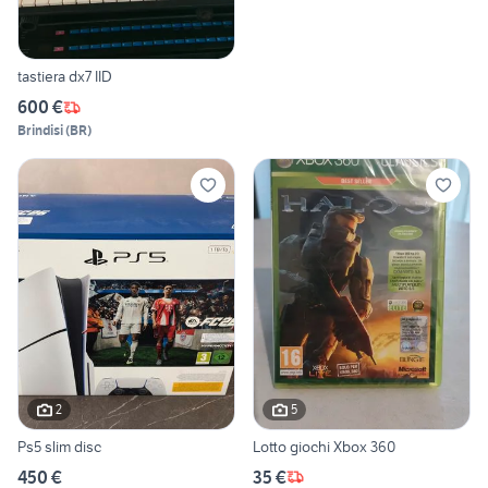
tastiera dx7 IID
600 €
Brindisi
(
BR
)
2
5
Ps5 slim disc
Lotto giochi Xbox 360
450 €
35 €