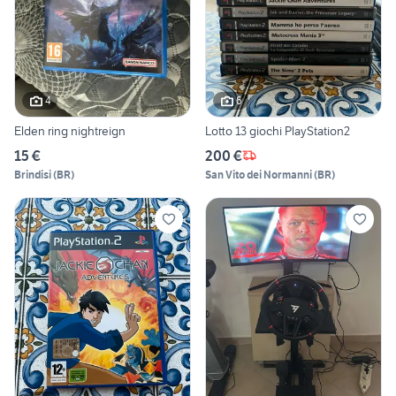
4
6
Elden ring nightreign
Lotto 13 giochi PlayStation2
15 €
200 €
Brindisi
(
BR
)
San Vito dei Normanni
(
BR
)