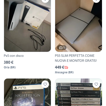
5
Ps5 con disco
PS5 SLIM PERFETTA COME
NUOVA E MONITOR GRATIS!
380 €
449 €
Oria
(
BR
)
Mesagne
(
BR
)