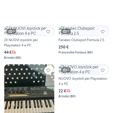
3
3
2X NUOVI Joystick per
Fanatec Clubsport Formula 2.5
Playstation 4 e PC
250 €
44 €
Francavilla Fontana
(
BR
)
Brindisi
(
BR
)
3
NUOVO Joystick per Playstation
4 e PC
22 €
Brindisi
(
BR
)