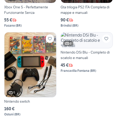
Xbox One S - Perfettamente
Gta trilogia PS2 ITA Completa di
Funzionante Senza
mappe e manuali
55 €
90 €
Fasano
(
BR
)
Brindisi
(
BR
)
6
Nintendo DSi Blu - Completo di
scatolo e manuali
45 €
Francavilla Fontana
(
BR
)
6
Nintendo switch
160 €
Ostuni
(
BR
)