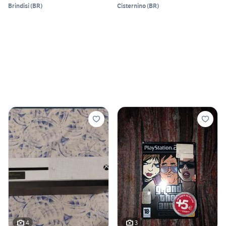
Brindisi
(
BR
)
Cisternino
(
BR
)
4
3