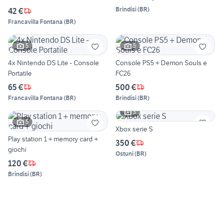
Brindisi
(
BR
)
42 €
Francavilla Fontana
(
BR
)
5
5
4x Nintendo DS Lite - Console
Console PS5 + Demon Souls e
Portatile
FC26
65 €
500 €
Francavilla Fontana
(
BR
)
Brindisi
(
BR
)
3
5
Xbox serie S
Play station 1 + memory card +
350 €
giochi
Ostuni
(
BR
)
120 €
Brindisi
(
BR
)