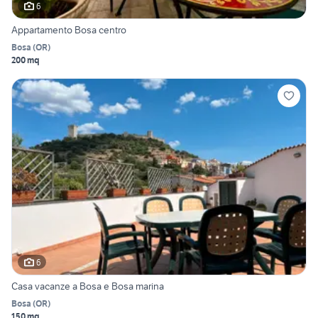
6
Appartamento Bosa centro
Bosa
(
OR
)
200 mq
6
Casa vacanze a Bosa e Bosa marina
Bosa
(
OR
)
150 mq