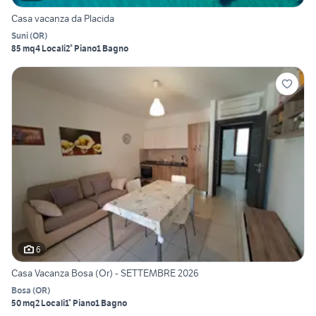
Casa vacanza da Placida
Suni
(
OR
)
85 mq
4 Locali
2° Piano
1 Bagno
6
Casa Vacanza Bosa (Or) - SETTEMBRE 2026
Bosa
(
OR
)
50 mq
2 Locali
1° Piano
1 Bagno