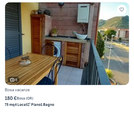
6
Bosa vacanze
180 €
Bosa
(
OR
)
75 mq
4 Locali
2° Piano
1 Bagno