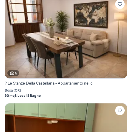
6
? Le Stanze Della Castellana - Appartamento nel c
Bosa
(
OR
)
90 mq
3 Locali
1 Bagno