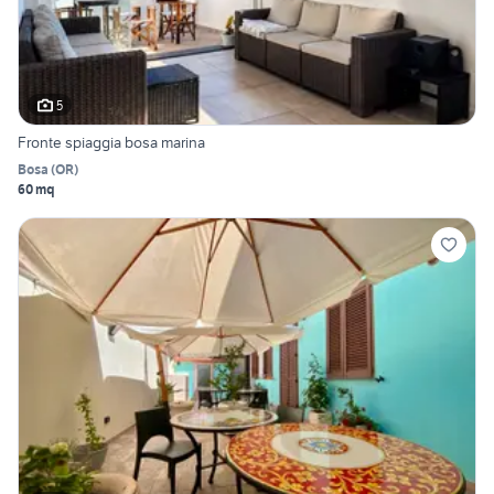
5
Fronte spiaggia bosa marina
Bosa
(
OR
)
60 mq