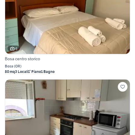
6
Bosa centro storico
Bosa
(
OR
)
80 mq
3 Locali
1° Piano
1 Bagno