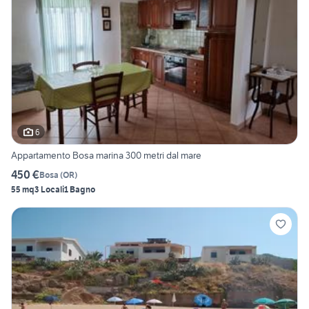
6
Appartamento Bosa marina 300 metri dal mare
450 €
Bosa
(
OR
)
55 mq
3 Locali
1 Bagno