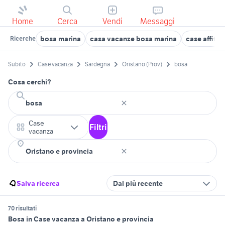
Home
Cerca
Vendi
Messaggi
bosa marina
casa vacanze bosa marina
case affitto
Ricerche
Subito
Case vacanza
Sardegna
Oristano (Prov)
bosa
Cosa cerchi?
Case
Filtri
vacanza
Salva ricerca
Dal più recente
70 risultati
Bosa in Case vacanza a Oristano e provincia