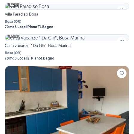
6
Villa Paradiso Bosa
Bosa
(
OR
)
70 mq
3 Locali
Piano T
1 Bagno
6
Casa vacanze " Da Gin", Bosa Marina
Bosa
(
OR
)
70 mq
3 Locali
2° Piano
1 Bagno