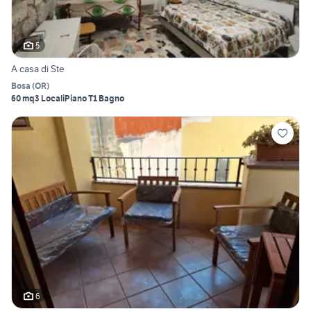
5
A casa di Ste
Bosa
(
OR
)
60 mq
3 Locali
Piano T
1 Bagno
6