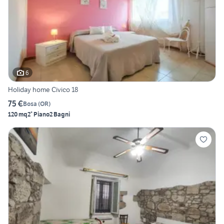
6
Holiday home Civico 18
75 €
Bosa
(
OR
)
120 mq
2° Piano
2 Bagni