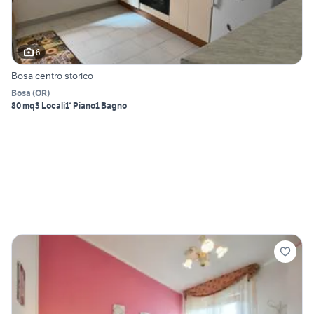
6
Bosa centro storico
Bosa
(
OR
)
80 mq
3 Locali
1° Piano
1 Bagno