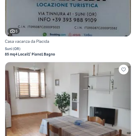
6
Casa vacanza da Placida
Suni
(
OR
)
85 mq
4 Locali
1° Piano
1 Bagno