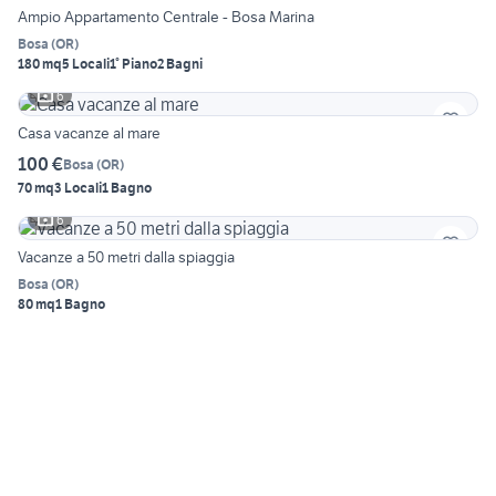
Ampio Appartamento Centrale - Bosa Marina
Bosa
(
OR
)
180 mq
5 Locali
1° Piano
2 Bagni
6
Casa vacanze al mare
100 €
Bosa
(
OR
)
70 mq
3 Locali
1 Bagno
6
Vacanze a 50 metri dalla spiaggia
Bosa
(
OR
)
80 mq
1 Bagno