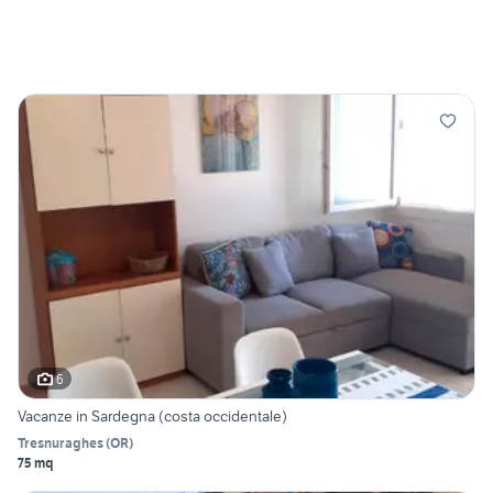
6
Vacanze in Sardegna (costa occidentale)
Tresnuraghes
(
OR
)
75 mq