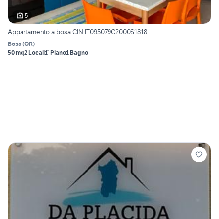
5
Appartamento a bosa CIN IT095079C2000S1818
Bosa
(
OR
)
50 mq
2 Locali
1° Piano
1 Bagno