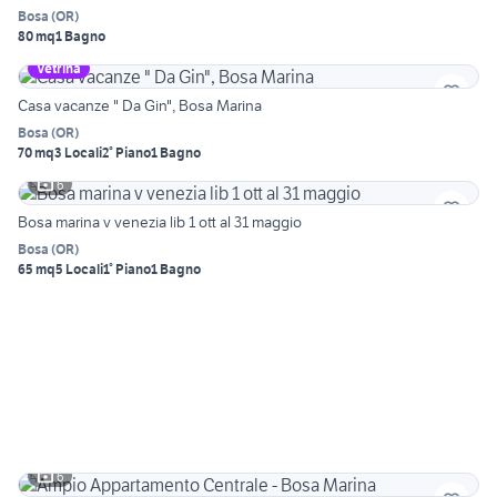
Bosa
(
OR
)
80 mq
1 Bagno
Vetrina
Casa vacanze " Da Gin", Bosa Marina
Bosa
(
OR
)
70 mq
3 Locali
2° Piano
1 Bagno
6
Bosa marina v venezia lib 1 ott al 31 maggio
Bosa
(
OR
)
65 mq
5 Locali
1° Piano
1 Bagno
6