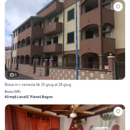
6
Bosa m v venezia lib 25 giug al 28 giug
Bosa
(
OR
)
60 mq
6 Locali
1° Piano
1 Bagno