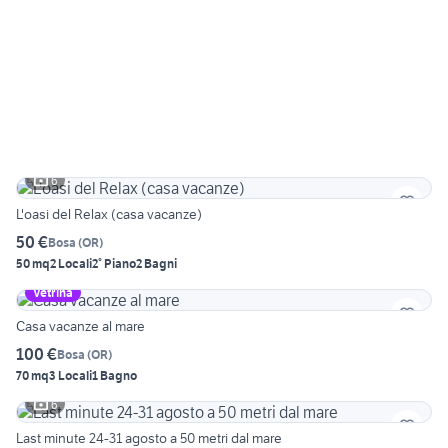
6
L'oasi del Relax (casa vacanze)
50 €
Bosa
(
OR
)
50 mq
2 Locali
2° Piano
2 Bagni
Vetrina
Casa vacanze al mare
100 €
Bosa
(
OR
)
70 mq
3 Locali
1 Bagno
6
Last minute 24-31 agosto a 50 metri dal mare