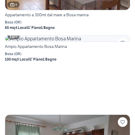
6
Appartamento a 300mt dal mare a Bosa marina
Bosa
(
OR
)
85 mq
4 Locali
1° Piano
1 Bagno
6
Ampio Appartamento Bosa Marina
Bosa
(
OR
)
100 mq
3 Locali
1° Piano
1 Bagno