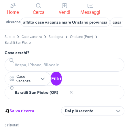
Home
Cerca
Vendi
Messaggi
affitto case vacanza mare Oristano provincia
casa vac
Ricerche
Subito
Case vacanza
Sardegna
Oristano (Prov)
Baratili San Pietro
Cosa cerchi?
Case
Filtri
vacanza
Salva ricerca
Dal più recente
3 risultati