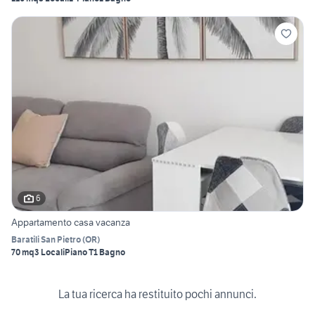
6
Appartamento casa vacanza
Baratili San Pietro
(
OR
)
70 mq
3 Locali
Piano T
1 Bagno
La tua ricerca ha restituito pochi annunci.