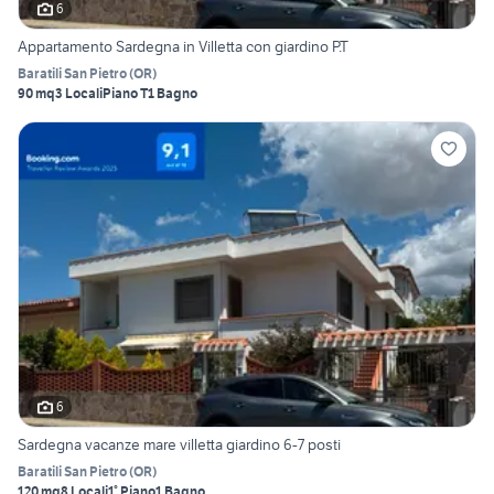
6
Appartamento Sardegna in Villetta con giardino P.T
Baratili San Pietro
(
OR
)
90 mq
3 Locali
Piano T
1 Bagno
6
Sardegna vacanze mare villetta giardino 6-7 posti
Baratili San Pietro
(
OR
)
120 mq
8 Locali
1° Piano
1 Bagno