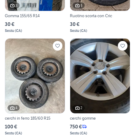
3
5
Gomma 155/65 R14
Ruotino scorta con Cric
30 €
30 €
Sestu
(
CA
)
Sestu
(
CA
)
4
2
cerchi in ferro 185/60 R15
cerchi gomme
100 €
750 €
Sestu
(
CA
)
Sestu
(
CA
)