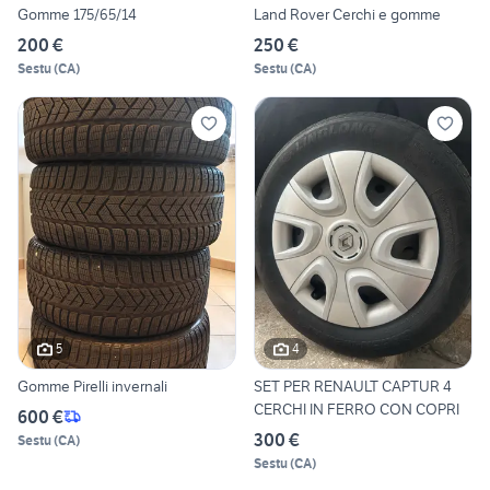
Gomme 175/65/14
Land Rover Cerchi e gomme
200 €
250 €
Sestu
(
CA
)
Sestu
(
CA
)
5
4
Gomme Pirelli invernali
SET PER RENAULT CAPTUR 4
CERCHI IN FERRO CON COPRI
600 €
300 €
Sestu
(
CA
)
Sestu
(
CA
)