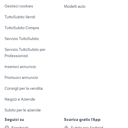
Veicoli commerciali
altro
Gestisci cookies
Modelli auto
Case vacanza
TuttoSubito Vendi
Uffici e Locali
TuttoSubito Compra
commerciali
Servizio TuttoSubito
elettronica
per la casa e la
sports e hobby
Servizio TuttoSubito per
persona
Informatica
Animali
Professionisti
Arredamento e
Console e
Accessori per
Casalinghi
Inserisci annuncio
Videogiochi
animali
Elettrodomestici
Promuovi annuncio
Audio/Video
Musica e Film
Giardino e Fai da te
Consigli per la vendita
Fotografia
Libri e Riviste
Abbigliamento e
Negozi e Aziende
Telefonia
Strumenti Musicali
Accessori
Subito per le aziende
Sports
Tutto per i bambini
Seguici su
Scarica gratis l'App
Biciclette
Facebook
Subito per Android