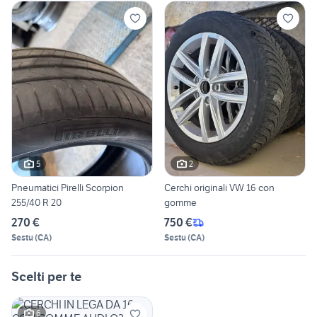
5
2
Pneumatici Pirelli Scorpion
Cerchi originali VW 16 con
255/40 R 20
gomme
270 €
750 €
Sestu
(
CA
)
Sestu
(
CA
)
Scelti per te
6