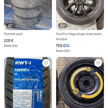
3
5
Gomme auto
Cerchi in lega range rover sport ,
evoque
120 €
750 €
Sestu
(
CA
)
Sestu
(
CA
)