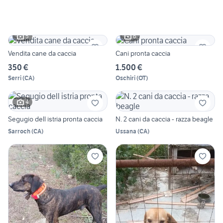
5
6
Vendita cane da caccia
Cani pronta caccia
350 €
1.500 €
Serri
(
CA
)
Oschiri
(
OT
)
4
Segugio dell istria pronta caccia
N. 2 cani da caccia - razza beagle
Sarroch
(
CA
)
Ussana
(
CA
)