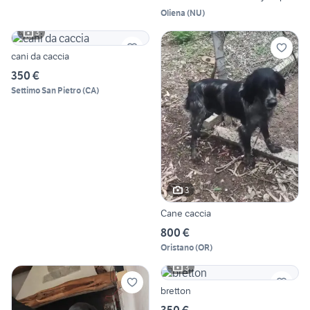
Oliena
(
NU
)
3
cani da caccia
350 €
Settimo San Pietro
(
CA
)
3
Cane caccia
800 €
Oristano
(
OR
)
3
bretton