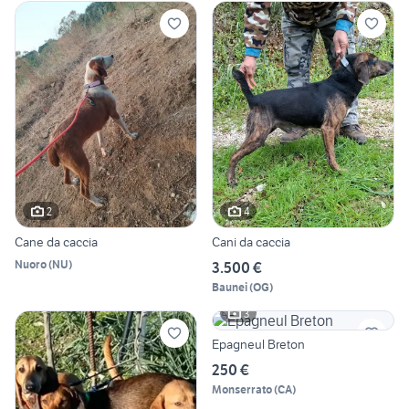
2
4
Cane da caccia
Cani da caccia
Nuoro
(
NU
)
3.500 €
Baunei
(
OG
)
3
Epagneul Breton
250 €
Monserrato
(
CA
)