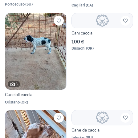
Portoscuso
(
SU
)
Cagliari
(
CA
)
Cani caccia
100 €
Busachi
(
OR
)
3
Cuccioli caccia
Oristano
(
OR
)
Cane da caccia
Iglesias
(
SU
)