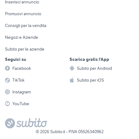
Casalinghi
Inserisci annuncio
Videogiochi
animali
Elettrodomestici
Promuovi annuncio
Audio/Video
Musica e Film
Giardino e Fai da te
Consigli per la vendita
Fotografia
Libri e Riviste
Abbigliamento e
Negozi e Aziende
Telefonia
Strumenti Musicali
Accessori
Subito per le aziende
Sports
Tutto per i bambini
Seguici su
Scarica gratis l'App
Biciclette
Facebook
Subito per Android
Collezionismo
TikTok
Subito per iOS
Instagram
YouTube
©
2026
Subito.it - P.IVA 05526340962