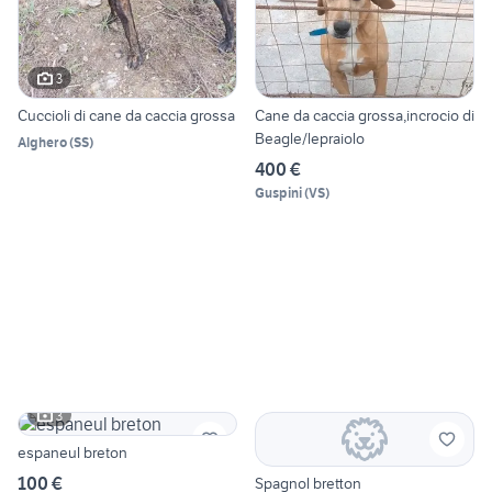
3
Cuccioli di cane da caccia grossa
Cane da caccia grossa,incrocio di
Beagle/lepraiolo
Alghero
(
SS
)
400 €
Guspini
(
VS
)
3
espaneul breton
100 €
Spagnol bretton