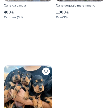
Cane da caccia
Cane segugio maremmano
400 €
1.000 €
Carbonia
(
SU
)
Ossi
(
SS
)