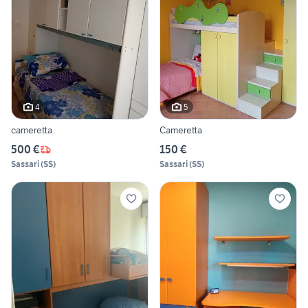
4
5
cameretta
Cameretta
500 €
150 €
Sassari
(
SS
)
Sassari
(
SS
)