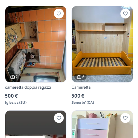
2
6
cameretta doppia ragazzi
Cameretta
500 €
500 €
Iglesias
(
SU
)
Senorbi'
(
CA
)