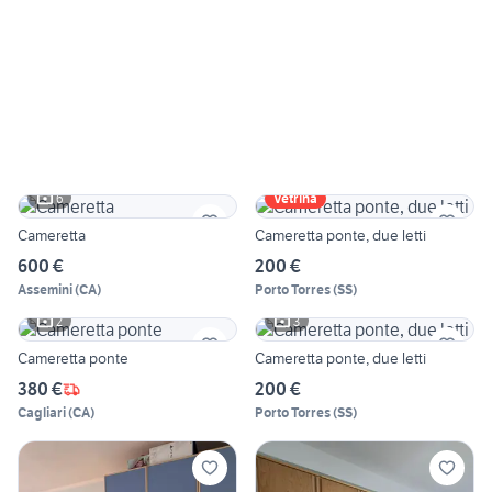
6
Vetrina
Cameretta
Cameretta ponte, due letti
600 €
200 €
Assemini
(
CA
)
Porto Torres
(
SS
)
2
3
Cameretta ponte
Cameretta ponte, due letti
380 €
200 €
Cagliari
(
CA
)
Porto Torres
(
SS
)