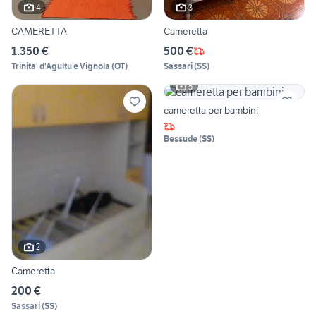
4
3
CAMERETTA
Cameretta
1.350 €
500 €
Trinita' d'Agultu e Vignola
(
OT
)
Sassari
(
SS
)
5
cameretta per bambini
Bessude
(
SS
)
2
Cameretta
200 €
Sassari
(
SS
)