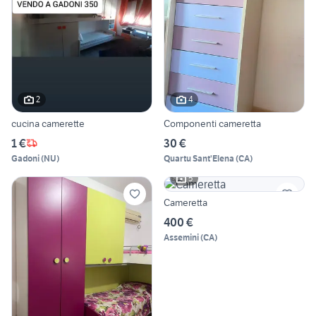
2
4
cucina camerette
Componenti cameretta
1 €
30 €
Gadoni
(
NU
)
Quartu Sant'Elena
(
CA
)
5
Cameretta
400 €
Assemini
(
CA
)