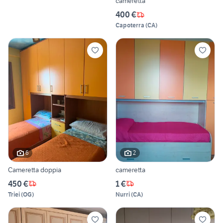
cameretta
400 €
Capoterra
(
CA
)
6
2
Cameretta doppia
cameretta
450 €
1 €
Triei
(
OG
)
Nurri
(
CA
)