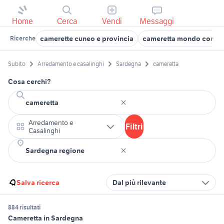
Home
Cerca
Vendi
Messaggi
camerette cuneo e provincia
cameretta mondo conve
Ricerche
Subito
Arredamento e casalinghi
Sardegna
cameretta
Cosa cerchi?
Arredamento e
Filtri
Casalinghi
Salva ricerca
Dal più rilevante
884 risultati
Cameretta in Sardegna