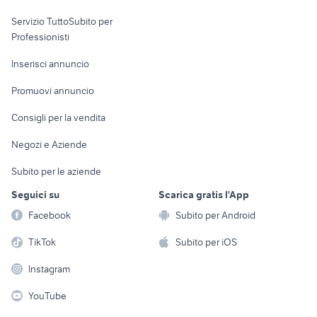
elettronica
per la casa e la
sports e hobby
Servizio TuttoSubito per
persona
Informatica
Animali
Professionisti
Arredamento e
Console e
Accessori per
Casalinghi
Inserisci annuncio
Videogiochi
animali
Elettrodomestici
Promuovi annuncio
Audio/Video
Musica e Film
Giardino e Fai da te
Consigli per la vendita
Fotografia
Libri e Riviste
Abbigliamento e
Negozi e Aziende
Telefonia
Strumenti Musicali
Accessori
Subito per le aziende
Sports
Tutto per i bambini
Seguici su
Scarica gratis l'App
Biciclette
Facebook
Subito per Android
Collezionismo
TikTok
Subito per iOS
Instagram
YouTube