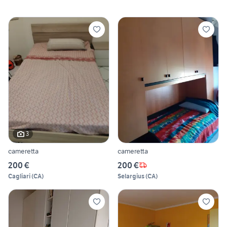
3
cameretta
cameretta
200 €
200 €
Cagliari
(
CA
)
Selargius
(
CA
)