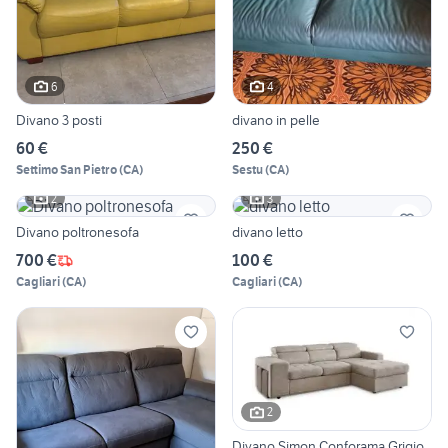
6
4
Divano 3 posti
divano in pelle
60 €
250 €
Settimo San Pietro
(
CA
)
Sestu
(
CA
)
2
3
Divano poltronesofa
divano letto
700 €
100 €
Cagliari
(
CA
)
Cagliari
(
CA
)
2
Divano Simon Conforama Grigio