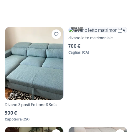
3
divano letto matrimoniale
700 €
Cagliari
(
CA
)
6
Divano 3 posti Poltrone&Sofa
500 €
Capoterra
(
CA
)