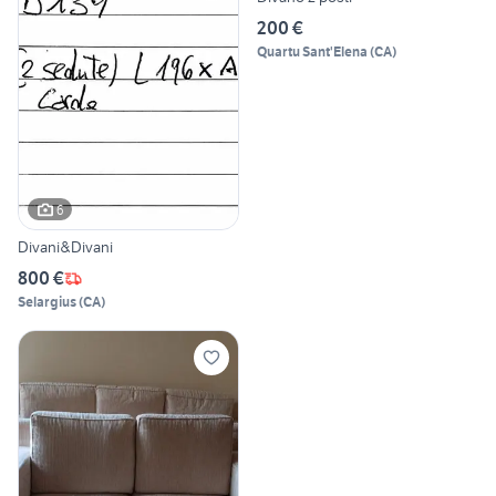
200 €
Quartu Sant'Elena
(
CA
)
6
Divani&Divani
800 €
Selargius
(
CA
)