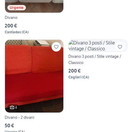
Urgente
Divano
200 €
Castiadas
(
CA
)
Divano 3 posti / Stile vintage /
Classico
200 €
Cagliari
(
CA
)
4
Divano - 2 divani
50 €
Ussana
(
CA
)