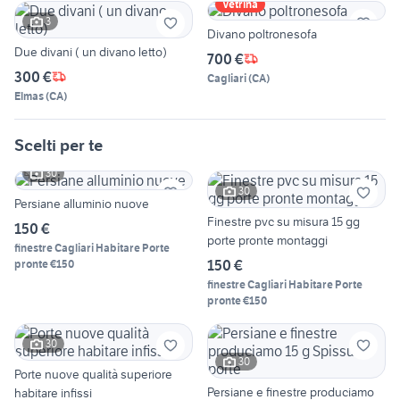
Vetrina
3
Divano poltronesofa
Due divani ( un divano letto)
700 €
300 €
Cagliari
(
CA
)
Elmas
(
CA
)
Scelti per te
30
30
Persiane alluminio nuove
Finestre pvc su misura 15 gg
150 €
porte pronte montaggi
finestre Cagliari Habitare Porte
150 €
pronte €150
finestre Cagliari Habitare Porte
pronte €150
30
30
Porte nuove qualità superiore
Persiane e finestre produciamo
habitare infissi