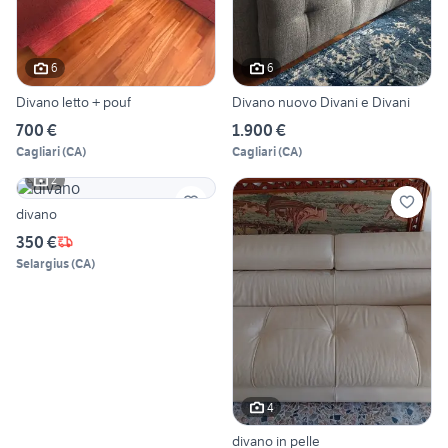
6
6
Divano letto + pouf
Divano nuovo Divani e Divani
700 €
1.900 €
Cagliari
(
CA
)
Cagliari
(
CA
)
2
divano
350 €
Selargius
(
CA
)
4
divano in pelle