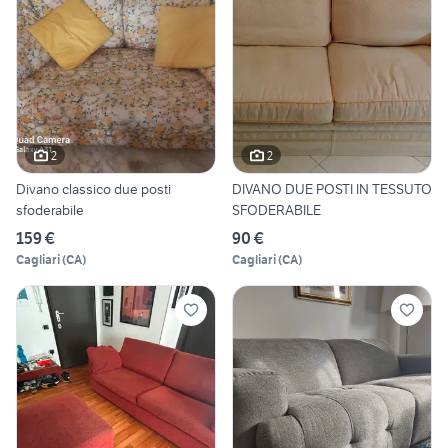
2
2
Divano classico due posti
DIVANO DUE POSTI IN TESSUTO
sfoderabile
SFODERABILE
159 €
90 €
Cagliari
(
CA
)
Cagliari
(
CA
)