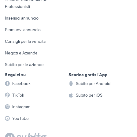
Informatica
Animali
Professionisti
Arredamento e
Console e
Accessori per
Casalinghi
Inserisci annuncio
Videogiochi
animali
Elettrodomestici
Promuovi annuncio
Audio/Video
Musica e Film
Giardino e Fai da te
Consigli per la vendita
Fotografia
Libri e Riviste
Abbigliamento e
Negozi e Aziende
Telefonia
Strumenti Musicali
Accessori
Subito per le aziende
Sports
Tutto per i bambini
Seguici su
Scarica gratis l'App
Biciclette
Facebook
Subito per Android
Collezionismo
TikTok
Subito per iOS
Instagram
YouTube