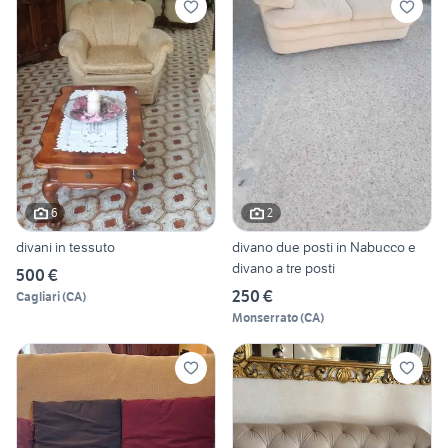
6
2
divani in tessuto
divano due posti in Nabucco e
divano a tre posti
500 €
250 €
Cagliari
(
CA
)
Monserrato
(
CA
)