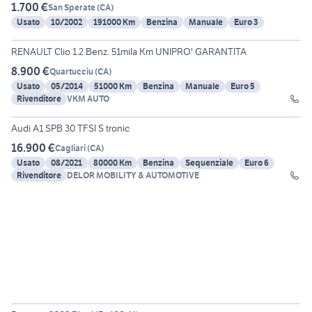
1.700 €
San Sperate
(
CA
)
Usato
10/2002
191000 Km
Benzina
Manuale
Euro 3
18
RENAULT Clio 1.2 Benz. 51mila Km UNIPRO' GARANTITA
8.900 €
Quartucciu
(
CA
)
Usato
05/2014
51000 Km
Benzina
Manuale
Euro 5
Rivenditore
VKM AUTO
3
Audi A1 SPB 30 TFSI S tronic
16.900 €
Cagliari
(
CA
)
Usato
08/2021
80000 Km
Benzina
Sequenziale
Euro 6
Rivenditore
DELOR MOBILITY & AUTOMOTIVE
25