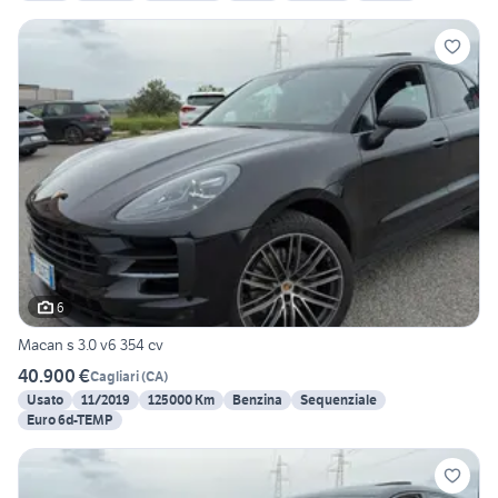
6
Macan s 3.0 v6 354 cv
40.900 €
Cagliari
(
CA
)
Usato
11/2019
125000 Km
Benzina
Sequenziale
Euro 6d-TEMP