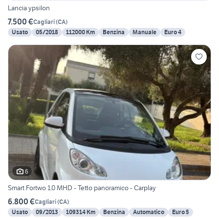
Lancia ypsilon
7.500 €
Cagliari
(
CA
)
Usato
05/2018
112000 Km
Benzina
Manuale
Euro 4
6
Smart Fortwo 1.0 MHD - Tetto panoramico - Carplay
6.800 €
Cagliari
(
CA
)
Usato
09/2013
109314 Km
Benzina
Automatico
Euro 5