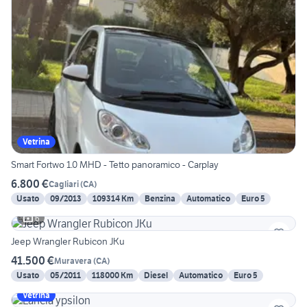
Vetrina
Smart Fortwo 1.0 MHD - Tetto panoramico - Carplay
6.800 €
Cagliari
(
CA
)
Usato
09/2013
109314 Km
Benzina
Automatico
Euro 5
6
Jeep Wrangler Rubicon JKu
41.500 €
Muravera
(
CA
)
Usato
05/2011
118000 Km
Diesel
Automatico
Euro 5
Vetrina