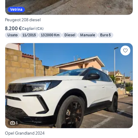
Vetrina
Peugeot 208 diesel
8.200 €
Cagliari
(
CA
)
Usato
11/2015
132000 Km
Diesel
Manuale
Euro 5
6
Opel Grandland 2024