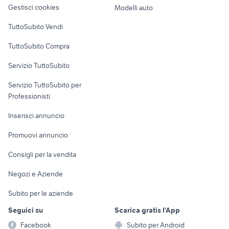
altro
Gestisci cookies
Modelli auto
Case vacanza
TuttoSubito Vendi
Uffici e Locali
TuttoSubito Compra
commerciali
Servizio TuttoSubito
elettronica
per la casa e la
sports e hobby
Servizio TuttoSubito per
persona
Informatica
Animali
Professionisti
Arredamento e
Console e
Accessori per
Casalinghi
Inserisci annuncio
Videogiochi
animali
Elettrodomestici
Promuovi annuncio
Audio/Video
Musica e Film
Giardino e Fai da te
Consigli per la vendita
Fotografia
Libri e Riviste
Abbigliamento e
Negozi e Aziende
Telefonia
Strumenti Musicali
Accessori
Subito per le aziende
Sports
Tutto per i bambini
Seguici su
Scarica gratis l'App
Biciclette
Facebook
Subito per Android