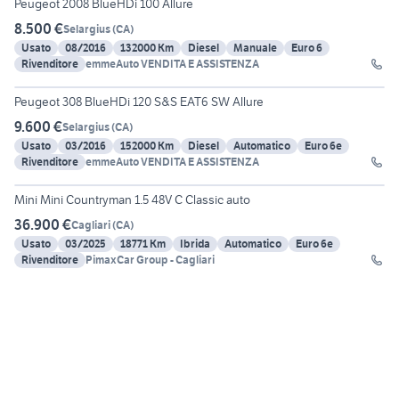
Peugeot 2008 BlueHDi 100 Allure
8.500 €
Selargius
(
CA
)
Usato
08/2016
132000 Km
Diesel
Manuale
Euro 6
Rivenditore
emmeAuto VENDITA E ASSISTENZA
30
Peugeot 308 BlueHDi 120 S&S EAT6 SW Allure
9.600 €
Selargius
(
CA
)
Usato
03/2016
152000 Km
Diesel
Automatico
Euro 6e
Rivenditore
emmeAuto VENDITA E ASSISTENZA
16
Mini Mini Countryman 1.5 48V C Classic auto
36.900 €
Cagliari
(
CA
)
Usato
03/2025
18771 Km
Ibrida
Automatico
Euro 6e
Rivenditore
PimaxCar Group - Cagliari