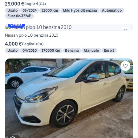
29.000 €
Cagliari
(
CA
)
Usato
05/2024
22000 Km
Mild Hybrid Benzina
Automatico
Euro 6d-TEMP
Vetrina
Nissan pixo 1.0 benzina 2010
4.000 €
Cagliari
(
CA
)
Usato
04/2010
170000 Km
Benzina
Manuale
Euro 5