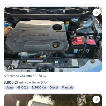
6
Alfa romeo Giulietta 2.0 170 Cv
3.800 €
San Nicolo' Gerrei
(
CA
)
Usato
08/2011
317000 Km
Diesel
Manuale