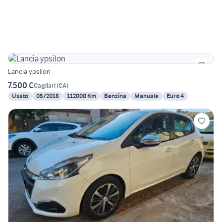
Lancia ypsilon
7.500 €
Cagliari
(
CA
)
Usato
05/2018
112000 Km
Benzina
Manuale
Euro 4