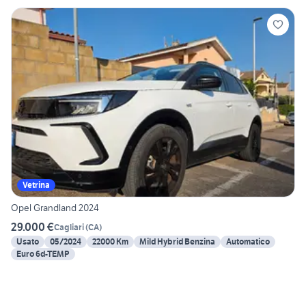
Vetrina
Opel Grandland 2024
29.000 €
Cagliari
(
CA
)
Usato
05/2024
22000 Km
Mild Hybrid Benzina
Automatico
Euro 6d-TEMP