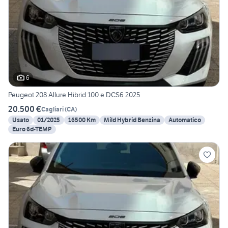
6
Peugeot 208 Allure Hibrid 100 e DCS6 2025
20.500 €
Cagliari
(
CA
)
Usato
01/2025
16500 Km
Mild Hybrid Benzina
Automatico
Euro 6d-TEMP