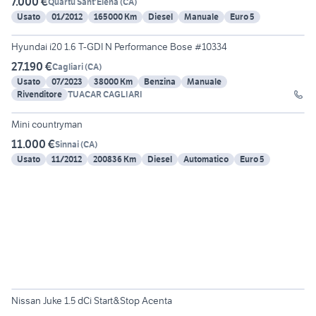
7.000 €
Quartu Sant'Elena
(
CA
)
Usato
01/2012
165000 Km
Diesel
Manuale
Euro 5
30
Hyundai i20 1.6 T-GDI N Performance Bose #10334
27.190 €
Cagliari
(
CA
)
Usato
07/2023
38000 Km
Benzina
Manuale
Rivenditore
TUACAR CAGLIARI
6
Mini countryman
11.000 €
Sinnai
(
CA
)
Usato
11/2012
200836 Km
Diesel
Automatico
Euro 5
24
Nissan Juke 1.5 dCi Start&Stop Acenta