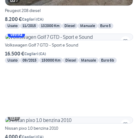
5
Peugeot 208 diesel
8.200 €
Cagliari
(
CA
)
Usato
11/2015
132000 Km
Diesel
Manuale
Euro 5
Vetrina
Volkswagen Golf 7 GTD - Sport e Sound
16.500 €
Cagliari
(
CA
)
Usato
09/2015
150000 Km
Diesel
Manuale
Euro 6b
3
Nissan pixo 1.0 benzina 2010
4.000 €
Cagliari
(
CA
)