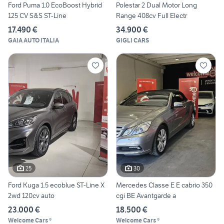
Ford Puma 1.0 EcoBoost Hybrid
Polestar 2 Dual Motor Long
125 CV S&S ST-Line
Range 408cv Full Electr
17.490 €
34.900 €
GAIA AUTO ITALIA
GIGLI CARS
25
30
Ford Kuga 1.5 ecoblue ST-Line X
Mercedes Classe E E cabrio 350
2wd 120cv auto
cgi BE Avantgarde a
23.000 €
18.500 €
Welcome Cars ®
Welcome Cars ®