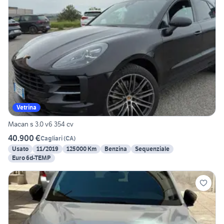
Vetrina
Macan s 3.0 v6 354 cv
40.900 €
Cagliari
(
CA
)
Usato
11/2019
125000 Km
Benzina
Sequenziale
Euro 6d-TEMP