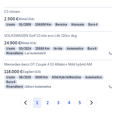
4
C3 citroen
2.500 €
Sinnai
(
CA
)
Usato
01/2009
156000 Km
Benzina
Manuale
Euro 4
15
VOLKSWAGEN Golf 1.0 etsi evo Life 110cv dsg
24.900 €
Elmas
(
CA
)
Usato
03/2024
25888 Km
Ibrida
Automatico
Euro 6
Rivenditore
Lai Automobili
30
Mercedes-benz GT Coupé 4 53 4Matic+ Mild hybrid AM
118.000 €
Cagliari
(
CA
)
Usato
06/2025
5800 Km
Mild Hybrid Benzina
Automatico
Euro 6
Rivenditore
Albert Automotive
1
2
3
4
5