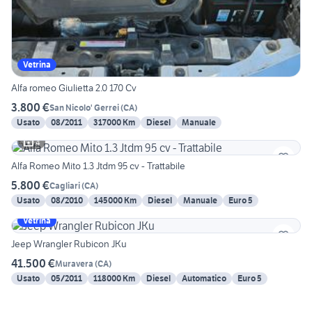
Vetrina
Alfa romeo Giulietta 2.0 170 Cv
3.800 €
San Nicolo' Gerrei
(
CA
)
Usato
08/2011
317000 Km
Diesel
Manuale
4
Alfa Romeo Mito 1.3 Jtdm 95 cv - Trattabile
5.800 €
Cagliari
(
CA
)
Usato
08/2010
145000 Km
Diesel
Manuale
Euro 5
Vetrina
Jeep Wrangler Rubicon JKu
41.500 €
Muravera
(
CA
)
Usato
05/2011
118000 Km
Diesel
Automatico
Euro 5