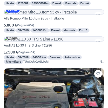
Usato
12/2007
1850000 Km
Diesel
Manuale
Euro 4
Vetrina
Alfa Romeo Mito 1.3 Jtdm 95 cv - Trattabile
5.800 €
Cagliari
(
CA
)
Usato
08/2010
145000 Km
Diesel
Manuale
Euro 5
30
Audi A1 1.0 30 TFSI S Line #11996
17.500 €
Cagliari
(
CA
)
Usato
08/2019
84000 Km
Benzina
Automatico
Rivenditore
TUACAR CAGLIARI