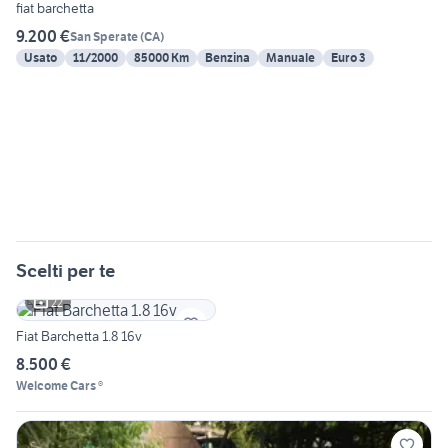
fiat barchetta
9.200 €
San Sperate
(
CA
)
Usato
11/2000
85000 Km
Benzina
Manuale
Euro 3
Scelti per te
22
Fiat Barchetta 1.8 16v
8.500 €
Welcome Cars ®