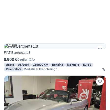
21
FIAT Barchetta 1.8
8.900 €
Cagliari
(
CA
)
Usato
03/1997
159000 Km
Benzina
Manuale
Euro 1
Rivenditore
Mediaticar Franchising ®