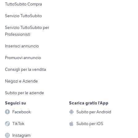
TuttoSubito Compra
commerciali
Servizio TuttoSubito
elettronica
per la casa e la
sports e hobby
Servizio TuttoSubito per
persona
Informatica
Animali
Professionisti
Arredamento e
Console e
Accessori per
Casalinghi
Inserisci annuncio
Videogiochi
animali
Elettrodomestici
Promuovi annuncio
Audio/Video
Musica e Film
Giardino e Fai da te
Consigli per la vendita
Fotografia
Libri e Riviste
Abbigliamento e
Negozi e Aziende
Telefonia
Strumenti Musicali
Accessori
Subito per le aziende
Sports
Tutto per i bambini
Seguici su
Scarica gratis l'App
Biciclette
Facebook
Subito per Android
Collezionismo
TikTok
Subito per iOS
Instagram