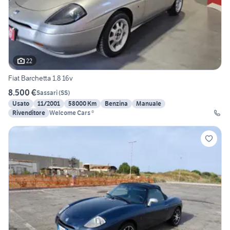
22
Fiat Barchetta 1.8 16v
8.500 €
Sassari
(
SS
)
Usato
11/2001
58000 Km
Benzina
Manuale
Rivenditore
Welcome Cars ®