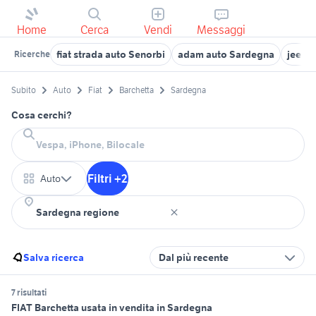
Home
Cerca
Vendi
Messaggi
fiat strada auto Senorbi
adam auto Sardegna
jeep 
Ricerche
Subito
Auto
Fiat
Barchetta
Sardegna
Cosa cerchi?
Filtri +2
Auto
Salva ricerca
Dal più recente
7 risultati
FIAT Barchetta usata in vendita in Sardegna