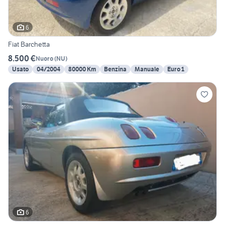
6
Fiat Barchetta
8.500 €
Nuoro
(
NU
)
Usato
04/2004
80000 Km
Benzina
Manuale
Euro 1
6