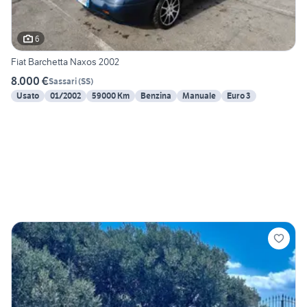
6
Fiat Barchetta Naxos 2002
8.000 €
Sassari
(
SS
)
Usato
01/2002
59000 Km
Benzina
Manuale
Euro 3