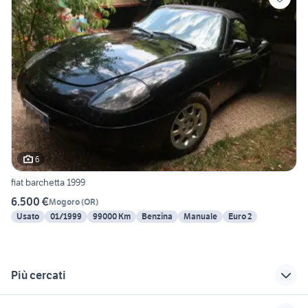
6
fiat barchetta 1999
6.500 €
Mogoro
(
OR
)
Usato
01/1999
99000 Km
Benzina
Manuale
Euro 2
Più cercati
Correlati
Richerche simili
Suggerimenti