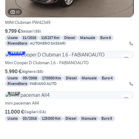
10
MINI Clubman PW42349
9.799 €
Sassari
(
SS
)
Usato
11/2016
115237 Km
Diesel
Manuale
Euro 6
Rivenditore
AUTOHERO SASSARI
Vetrina
Mini Cooper D Clubman 1.6 - FABIANOAUTO
5.990 €
Alghero
(
SS
)
Usato
09/2008
170000 Km
Diesel
Manuale
Euro 4
Rivenditore
FABIANO AUTO
4
mini paceman All4
11.000 €
Cagliari
(
CA
)
Usato
03/2016
125000 Km
Diesel
Manuale
Euro 5