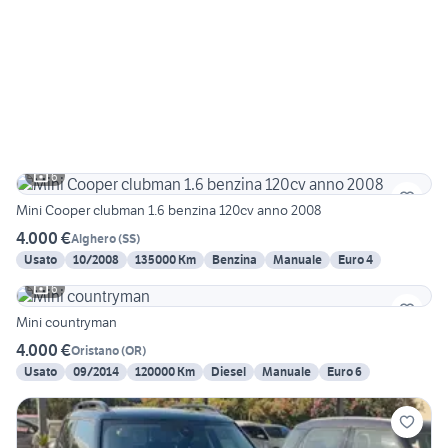
6
Mini Cooper clubman 1.6 benzina 120cv anno 2008
4.000 €
Alghero
(
SS
)
Usato
10/2008
135000 Km
Benzina
Manuale
Euro 4
6
Mini countryman
4.000 €
Oristano
(
OR
)
Usato
09/2014
120000 Km
Diesel
Manuale
Euro 6