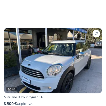
28
Mini One D Countryman 1.6
8.500 €
Cagliari
(
CA
)