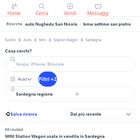
Home
Cerca
Vendi
Messaggi
auto Nughedu San Nicolo
bmw settimo san pietro
f
Ricerche
Subito
Auto
Mini
Station Wagon
Sardegna
Cosa cerchi?
Filtri +2
Auto
Salva ricerca
Dal più recente
69 risultati
MINI Station Wagon usata in vendita in Sardegna