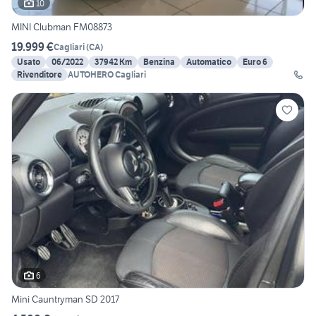
10
MINI Clubman FM08873
19.999 €
Cagliari
(
CA
)
Usato
06/2022
37942 Km
Benzina
Automatico
Euro 6
Rivenditore
AUTOHERO Cagliari
6
Mini Cauntryman SD 2017