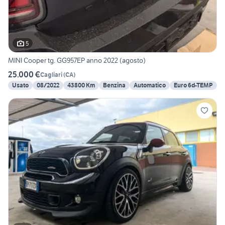
5
MINI Cooper tg. GG957EP anno 2022 (agosto)
25.000 €
Cagliari
(
CA
)
Usato
08/2022
43800 Km
Benzina
Automatico
Euro 6d-TEMP