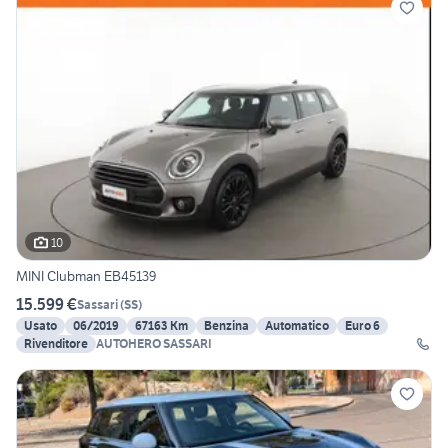
10
MINI Clubman EB45139
15.599 €
Sassari
(
SS
)
Usato
06/2019
67163 Km
Benzina
Automatico
Euro 6
Rivenditore
AUTOHERO SASSARI