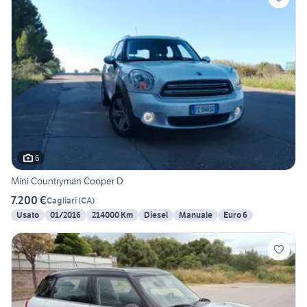
6
Mini Countryman Cooper D
7.200 €
Cagliari
(
CA
)
Usato
01/2016
214000 Km
Diesel
Manuale
Euro 6