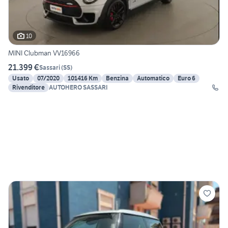
10
MINI Clubman VV16966
21.399 €
Sassari
(
SS
)
Usato
07/2020
101416 Km
Benzina
Automatico
Euro 6
Rivenditore
AUTOHERO SASSARI