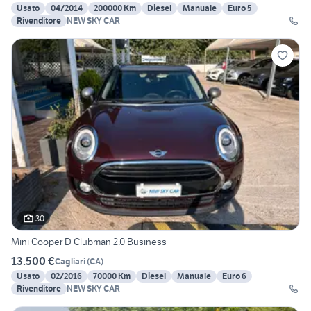
Usato
04/2014
200000 Km
Diesel
Manuale
Euro 5
Rivenditore
NEW SKY CAR
30
Mini Cooper D Clubman 2.0 Business
13.500 €
Cagliari
(
CA
)
Usato
02/2016
70000 Km
Diesel
Manuale
Euro 6
Rivenditore
NEW SKY CAR