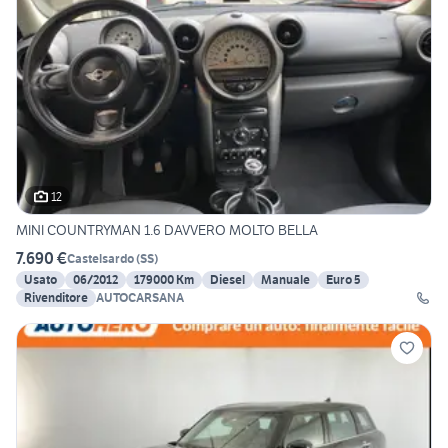
12
MINI COUNTRYMAN 1.6 DAVVERO MOLTO BELLA
7.690 €
Castelsardo
(
SS
)
Usato
06/2012
179000 Km
Diesel
Manuale
Euro 5
Rivenditore
AUTOCARSANA