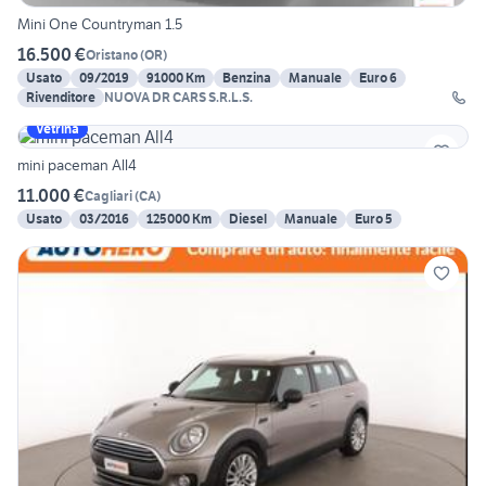
Mini One Countryman 1.5
16.500 €
Oristano
(
OR
)
Usato
09/2019
91000 Km
Benzina
Manuale
Euro 6
Rivenditore
NUOVA DR CARS S.R.L.S.
Vetrina
mini paceman All4
11.000 €
Cagliari
(
CA
)
Usato
03/2016
125000 Km
Diesel
Manuale
Euro 5