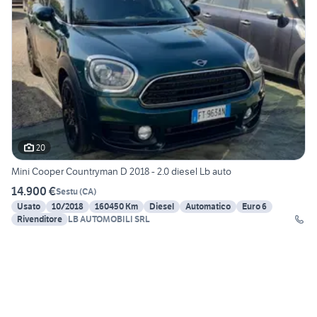
20
Mini Cooper Countryman D 2018 - 2.0 diesel Lb auto
14.900 €
Sestu
(
CA
)
Usato
10/2018
160450 Km
Diesel
Automatico
Euro 6
Rivenditore
LB AUTOMOBILI SRL