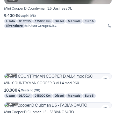
Mini Cooper D Countryman 1.6 Business XL
9.400 €
Guspini
(
VS
)
Usato
03/2015
175000 Km
Diesel
Manuale
Euro 6
Rivenditore
MP Auto Garage S.R.L.
6
MINI COUNTRYMAN COOPER D ALL4 mod R60
10.000 €
Oristano
(
OR
)
Usato
01/2014
245000 Km
Diesel
Manuale
Euro 5
25
Mini Cooper D Clubman 1.6 - FABIANOAUTO