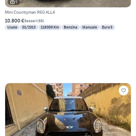
5
Mini Countryman R60 ALL4
10.800 €
Sassari
(
SS
)
Usato
01/2013
118000 Km
Benzina
Manuale
Euro 5