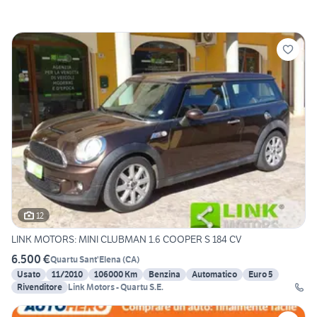
12
LINK MOTORS: MINI CLUBMAN 1.6 COOPER S 184 CV
6.500 €
Quartu Sant'Elena
(
CA
)
Usato
11/2010
106000 Km
Benzina
Automatico
Euro 5
Rivenditore
Link Motors - Quartu S.E.