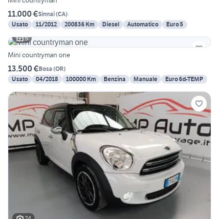
Mini countryman
11.000 €
Sinnai
(
CA
)
Usato
11/2012
200836 Km
Diesel
Automatico
Euro 5
5
Mini countryman one
13.500 €
Bosa
(
OR
)
Usato
04/2018
100000 Km
Benzina
Manuale
Euro 6d-TEMP
24