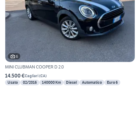
6
MINI CLUBMAN COOPER D 2.0
14.500 €
Cagliari
(
CA
)
Usato
02/2016
140000 Km
Diesel
Automatico
Euro 6