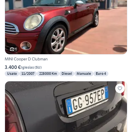
6
MINI Cooper D Clubman
3.400 €
Iglesias
(
SU
)
Usato
11/2007
228000 Km
Diesel
Manuale
Euro 4