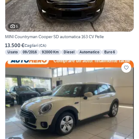
6
MINI Countryman Cooper SD automatica 163 CV Pelle
13.500 €
Cagliari
(
CA
)
Usato
09/2016
92000 Km
Diesel
Automatico
Euro 6