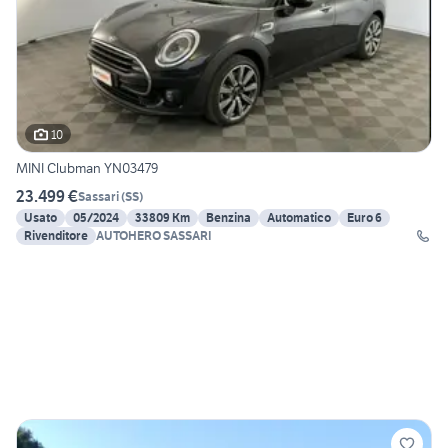
10
MINI Clubman YN03479
23.499 €
Sassari
(
SS
)
Usato
05/2024
33809 Km
Benzina
Automatico
Euro 6
Rivenditore
AUTOHERO SASSARI