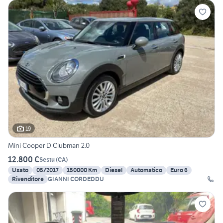
19
Mini Cooper D Clubman 2.0
12.800 €
Sestu
(
CA
)
Usato
05/2017
150000 Km
Diesel
Automatico
Euro 6
Rivenditore
GIANNI CORDEDDU