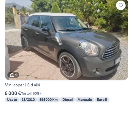
5
Mini coper 1.6 d all4
6.000 €
Tortoli'
(
OG
)
Usato
11/2010
195000 Km
Diesel
Manuale
Euro 5