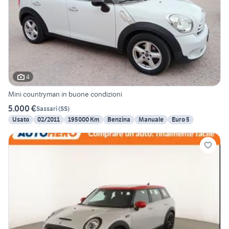
4
Mini countryman in buone condizioni
5.000 €
Sassari
(
SS
)
Usato
02/2011
195000 Km
Benzina
Manuale
Euro 5