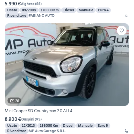
5.990 €
Alghero
(
SS
)
Usato
09/2008
170000 Km
Diesel
Manuale
Euro 4
Rivenditore
FABIANO AUTO
26
Mini Cooper SD Countryman 2.0 ALL4
8.900 €
Guspini
(
VS
)
Usato
12/2013
196000 Km
Diesel
Manuale
Euro 5
Rivenditore
MP Auto Garage S.R.L.