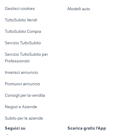
case in vendita colleferro
Veicoli commerciali
privato
altro
Gestisci cookies
Modelli auto
Case vacanza
TuttoSubito Vendi
Uffici e Locali
TuttoSubito Compra
commerciali
Servizio TuttoSubito
elettronica
per la casa e la
sports e hobby
Servizio TuttoSubito per
persona
Informatica
Animali
Professionisti
Arredamento e
Console e
Accessori per
Casalinghi
Inserisci annuncio
Videogiochi
animali
Elettrodomestici
Promuovi annuncio
Audio/Video
Musica e Film
Giardino e Fai da te
Consigli per la vendita
Fotografia
Libri e Riviste
Abbigliamento e
Negozi e Aziende
Telefonia
Strumenti Musicali
Accessori
Subito per le aziende
Sports
Tutto per i bambini
Seguici su
Scarica gratis l'App
Biciclette