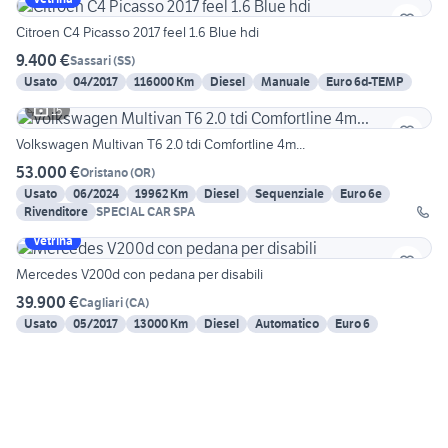
Citroen C4 Picasso 2017 feel 1.6 Blue hdi
9.400 €
Sassari
(
SS
)
Usato
04/2017
116000 Km
Diesel
Manuale
Euro 6d-TEMP
15
Volkswagen Multivan T6 2.0 tdi Comfortline 4m...
53.000 €
Oristano
(
OR
)
Usato
06/2024
19962 Km
Diesel
Sequenziale
Euro 6e
Rivenditore
SPECIAL CAR SPA
Vetrina
Mercedes V200d con pedana per disabili
39.900 €
Cagliari
(
CA
)
Usato
05/2017
13000 Km
Diesel
Automatico
Euro 6