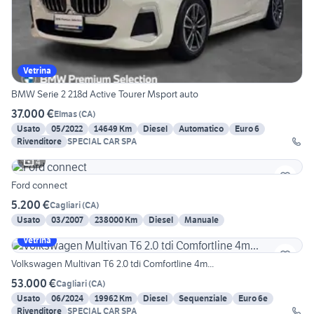
Vetrina
BMW Serie 2 218d Active Tourer Msport auto
37.000 €
Elmas
(
CA
)
Usato
05/2022
14649 Km
Diesel
Automatico
Euro 6
Rivenditore
SPECIAL CAR SPA
4
Ford connect
5.200 €
Cagliari
(
CA
)
Usato
03/2007
238000 Km
Diesel
Manuale
Vetrina
Volkswagen Multivan T6 2.0 tdi Comfortline 4m...
53.000 €
Cagliari
(
CA
)
Usato
06/2024
19962 Km
Diesel
Sequenziale
Euro 6e
Rivenditore
SPECIAL CAR SPA