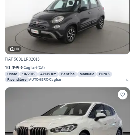
10
FIAT 500L LR02013
10.499 €
Cagliari
(
CA
)
Usato
10/2019
47135 Km
Benzina
Manuale
Euro 6
Rivenditore
AUTOHERO Cagliari