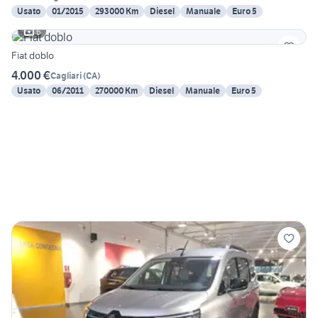
Usato
01/2015
293000 Km
Diesel
Manuale
Euro 5
6
Fiat doblo
4.000 €
Cagliari
(
CA
)
Usato
06/2011
270000 Km
Diesel
Manuale
Euro 5