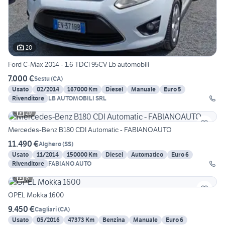
20
Ford C-Max 2014 - 1.6 TDCi 95CV Lb automobili
7.000 €
Sestu
(
CA
)
Usato
02/2014
167000 Km
Diesel
Manuale
Euro 5
Rivenditore
LB AUTOMOBILI SRL
29
Mercedes-Benz B180 CDI Automatic - FABIANOAUTO
11.490 €
Alghero
(
SS
)
Usato
11/2014
150000 Km
Diesel
Automatico
Euro 6
Rivenditore
FABIANO AUTO
6
OPEL Mokka 1600
9.450 €
Cagliari
(
CA
)
Usato
05/2016
47373 Km
Benzina
Manuale
Euro 6