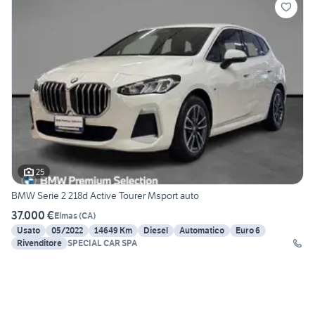
25
BMW Serie 2 218d Active Tourer Msport auto
37.000 €
Elmas
(
CA
)
Usato
05/2022
14649 Km
Diesel
Automatico
Euro 6
Rivenditore
SPECIAL CAR SPA