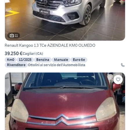
11
Renault Kangoo 1.3 TCe AZIENDALE KM0 OLMEDO
39.250 €
Cagliari
(
CA
)
Km0
12/2025
Benzina
Manuale
Euro 6e
Rivenditore
Ottolini al servizio dell'Automobilista