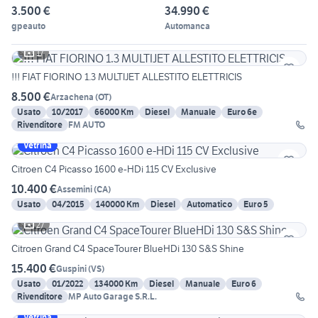
3.500 €
34.990 €
gpeauto
Automanca
17
!!! FIAT FIORINO 1.3 MULTIJET ALLESTITO ELETTRICIS
8.500 €
Arzachena
(
OT
)
Usato
10/2017
66000 Km
Diesel
Manuale
Euro 6e
Rivenditore
FM AUTO
Vetrina
Citroen C4 Picasso 1600 e-HDi 115 CV Exclusive
10.400 €
Assemini
(
CA
)
Usato
04/2015
140000 Km
Diesel
Automatico
Euro 5
27
Citroen Grand C4 SpaceTourer BlueHDi 130 S&S Shine
15.400 €
Guspini
(
VS
)
Usato
01/2022
134000 Km
Diesel
Manuale
Euro 6
Rivenditore
MP Auto Garage S.R.L.
Vetrina