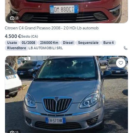
18
Citroen C4 Grand Picasso 2008 - 2.0 HDi Lb automob
4.500 €
Sestu
(
CA
)
Usato
01/2008
236000 Km
Diesel
Sequenziale
Euro 4
Rivenditore
LB AUTOMOBILI SRL
15