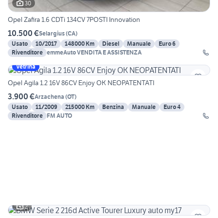
30
Opel Zafira 1.6 CDTi 134CV 7POSTI Innovation
10.500 €
Selargius
(
CA
)
Usato
10/2017
148000 Km
Diesel
Manuale
Euro 6
Rivenditore
emmeAuto VENDITA E ASSISTENZA
Vetrina
Opel Agila 1.2 16V 86CV Enjoy OK NEOPATENTATI
3.900 €
Arzachena
(
OT
)
Usato
11/2009
215000 Km
Benzina
Manuale
Euro 4
Rivenditore
FM AUTO
2