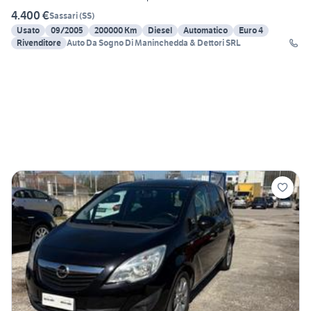
4.400 €
Sassari
(
SS
)
Usato
09/2005
200000 Km
Diesel
Automatico
Euro 4
Rivenditore
Auto Da Sogno Di Maninchedda & Dettori SRL