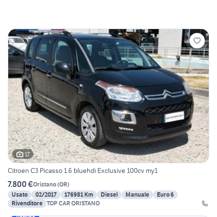
17
Citroen C3 Picasso 1.6 bluehdi Exclusive 100cv my1
7.800 €
Oristano
(
OR
)
Usato
02/2017
176981 Km
Diesel
Manuale
Euro 6
Rivenditore
TOP CAR ORISTANO