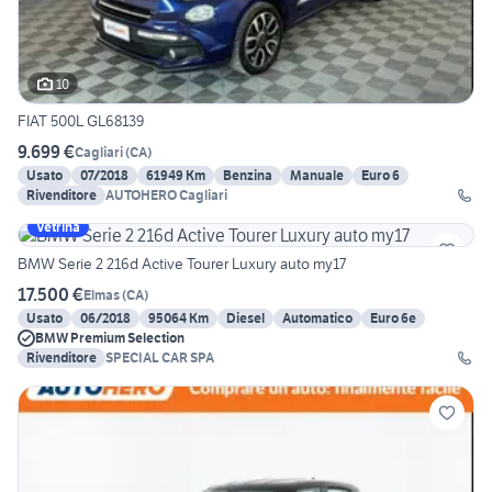
10
FIAT 500L GL68139
9.699 €
Cagliari
(
CA
)
Usato
07/2018
61949 Km
Benzina
Manuale
Euro 6
Rivenditore
AUTOHERO Cagliari
Vetrina
BMW Serie 2 216d Active Tourer Luxury auto my17
17.500 €
Elmas
(
CA
)
Usato
06/2018
95064 Km
Diesel
Automatico
Euro 6e
BMW Premium Selection
Rivenditore
SPECIAL CAR SPA