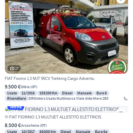
27
FIAT Fiorino 1.3 MJT 95CV Trekking Cargo Adventu
9.500 €
Olbia
(
OT
)
Usato
11/2016
158200 Km
Diesel
Manuale
Euro 6
Rivenditore
DRMotors Usato Multimarca Viale Aldo Moro 280
Vetrina
!!! FIAT FIORINO 1.3 MULTIJET ALLESTITO ELETTRICIS
8.500 €
Arzachena
(
OT
)
Usato
10/2017
66000 Km
Diesel
Manuale
Euro 6e