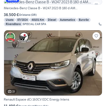
Vetrina
Mercedes-Benz Classe B - W247 2023 B 180 d AM...
36.500 €
Oristano
(
OR
)
Usato
07/2024
40151 Km
Diesel
Automatico
Euro 6e
Rivenditore
SPECIAL CAR SPA
19
Renault Espace dCi 160CV EDC Energy Intens