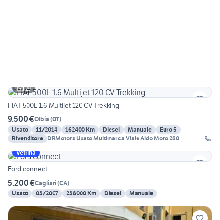
29
FIAT 500L 1.6 Multijet 120 CV Trekking
9.500 €
Olbia
(
OT
)
Usato
11/2014
162400 Km
Diesel
Manuale
Euro 5
Rivenditore
DRMotors Usato Multimarca Viale Aldo Moro 280
Vetrina
Ford connect
5.200 €
Cagliari
(
CA
)
Usato
03/2007
238000 Km
Diesel
Manuale