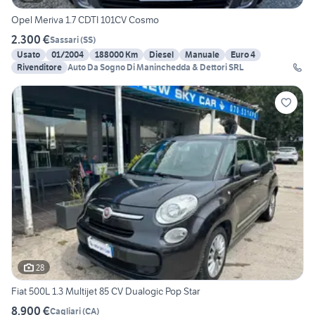
Opel Meriva 1.7 CDTI 101CV Cosmo
2.300 €
Sassari
(
SS
)
Usato
01/2004
188000 Km
Diesel
Manuale
Euro 4
Rivenditore
Auto Da Sogno Di Maninchedda & Dettori SRL
28
Fiat 500L 1.3 Multijet 85 CV Dualogic Pop Star
8.900 €
Cagliari
(
CA
)