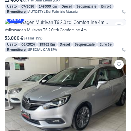
11.400 €
Quartu Sant'Elena
(
CA
)
Usato
07/2016
149000 Km
Diesel
Sequenziale
Euro 6
Rivenditore
AUTOSTYLE di Fabrizio Mascia
Vetrina
Volkswagen Multivan T6 2.0 tdi Comfortline 4m...
53.000 €
Sassari
(
SS
)
Usato
06/2024
19962 Km
Diesel
Sequenziale
Euro 6e
Rivenditore
SPECIAL CAR SPA