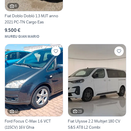
6
Fiat Doblo Doblò 1.3 MJT anno
2021 PC-TN Cargo Eas
9.500 €
MUREU GIAN MARIO
17
23
Ford Focus C-Max 1.6 VCT
Fiat Ulysse 2.2 Multijet 180 CV
(115CV) 16V Ghia
S&S AT8 L2 Combi