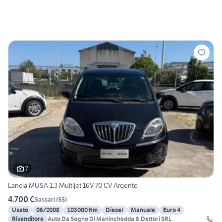
7
Lancia MUSA 1.3 Multijet 16V 70 CV Argento
4.700 €
Sassari
(
SS
)
Usato
06/2008
103000 Km
Diesel
Manuale
Euro 4
Rivenditore
Auto Da Sogno Di Maninchedda & Dettori SRL