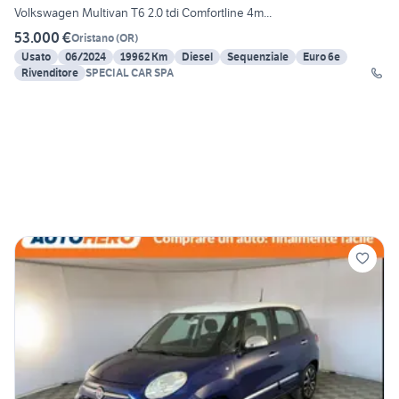
Volkswagen Multivan T6 2.0 tdi Comfortline 4m...
53.000 €
Oristano
(
OR
)
Usato
06/2024
19962 Km
Diesel
Sequenziale
Euro 6e
Rivenditore
SPECIAL CAR SPA