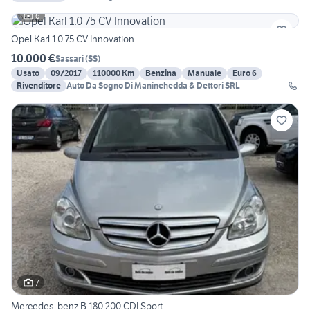
6
Opel Karl 1.0 75 CV Innovation
10.000 €
Sassari
(
SS
)
Usato
09/2017
110000 Km
Benzina
Manuale
Euro 6
Rivenditore
Auto Da Sogno Di Maninchedda & Dettori SRL
7
Mercedes-benz B 180 200 CDI Sport