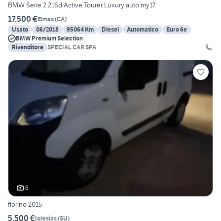
BMW Serie 2 216d Active Tourer Luxury auto my17
17.500 €
Elmas
(
CA
)
Usato
06/2018
95064 Km
Diesel
Automatico
Euro 6e
BMW Premium Selection
Rivenditore
SPECIAL CAR SPA
6
fiorino 2015
5.500 €
Iglesias
(
SU
)