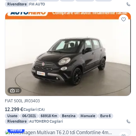
Rivenditore
FM AUTO
10
FIAT 500L JR03403
12.299 €
Cagliari
(
CA
)
Usato
06/2021
68918 Km
Benzina
Manuale
Euro 6
Rivenditore
AUTOHERO Cagliari
Vetrina