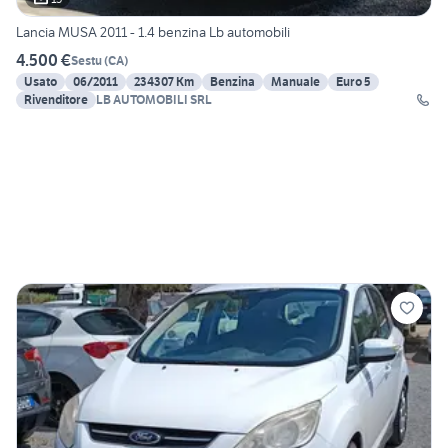
Lancia MUSA 2011 - 1.4 benzina Lb automobili
4.500 €
Sestu
(
CA
)
Usato
06/2011
234307 Km
Benzina
Manuale
Euro 5
Rivenditore
LB AUTOMOBILI SRL