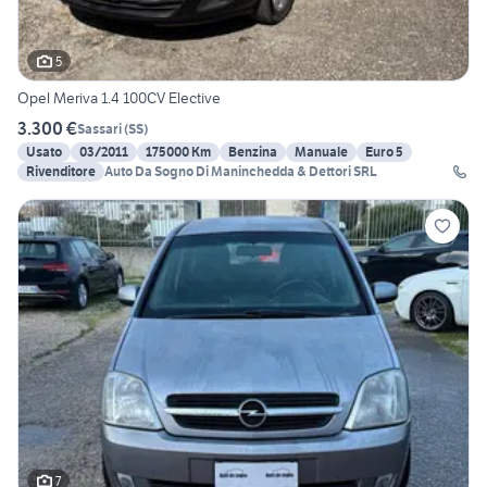
5
Opel Meriva 1.4 100CV Elective
3.300 €
Sassari
(
SS
)
Usato
03/2011
175000 Km
Benzina
Manuale
Euro 5
Rivenditore
Auto Da Sogno Di Maninchedda & Dettori SRL
7