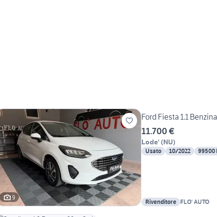
Ford Fiesta 1.1 Benzin
11.700 €
Lode'
(
NU
)
Usato
10/2022
99500
9
Rivenditore
FLO' AUTO