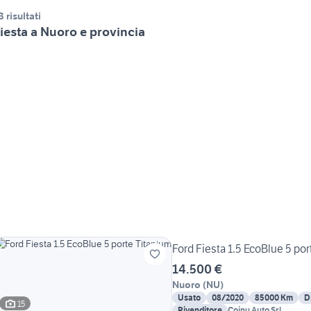
3 risultati
iesta a Nuoro e provincia
Ford Fiesta 1.5 EcoBlue 5 po
14.500 €
Nuoro
(
NU
)
Usato
08/2020
85000 Km
D
15
Rivenditore
Coinu Auto Srl