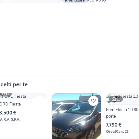
Rivenditore
FLO' AUTO
celti per te
7
18
ORD Fiesta
Ford Fiesta 1.0 8
3.500 €
porte
A.R.A. S.P.A.
7.790 €
GreatCars 23