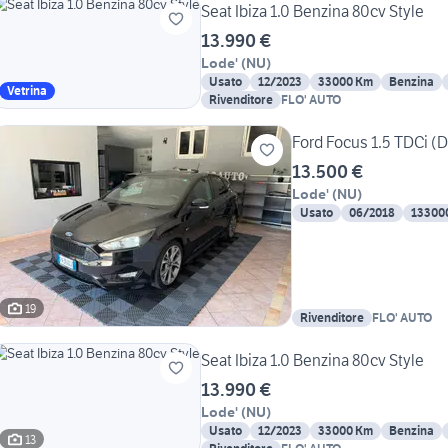
Seat Ibiza 1.0 Benzina 80cv Style
13.990 €
Lode'
(
NU
)
Usato
12/2023
33000 Km
Benzina
Vetrina
Rivenditore
FLO' AUTO
Ford Focus 1.5 TDCi (D
13.500 €
Lode'
(
NU
)
Usato
06/2018
13300
19
Rivenditore
FLO' AUTO
Seat Ibiza 1.0 Benzina 80cv Style
13.990 €
Lode'
(
NU
)
Usato
12/2023
33000 Km
Benzina
13