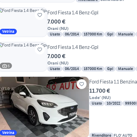
Ford Fiesta 1.4 Benz-Gpl
7.000 €
Orani
(
NU
)
Vetrina
Usato
06/2014
157000 Km
Gpl
Manuale
Ford Fiesta 1.4 Benz-Gpl
7.000 €
Orani
(
NU
)
6
Usato
06/2014
157000 Km
Gpl
Manuale
Ford Fiesta 1.1 Benzin
11.700 €
Lode'
(
NU
)
Usato
10/2022
99500
Vetrina
Rivenditore
FLO' AUTO