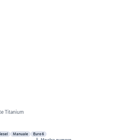
rte Titanium
iesel
Manuale
Euro 6
Mostra numero