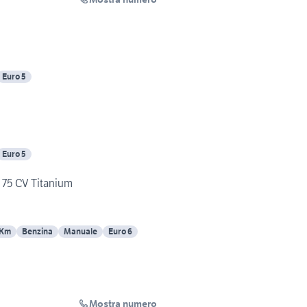
Euro 5
Euro 5
a 75 CV Titanium
 Km
Benzina
Manuale
Euro 6
Mostra numero