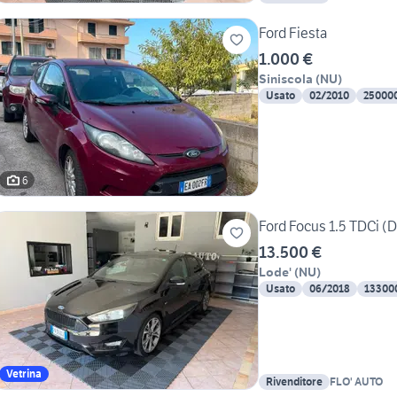
Ford Fiesta
1.000 €
Siniscola
(
NU
)
Usato
02/2010
25000
6
Ford Focus 1.5 TDCi (D
13.500 €
Lode'
(
NU
)
Usato
06/2018
13300
Vetrina
Rivenditore
FLO' AUTO