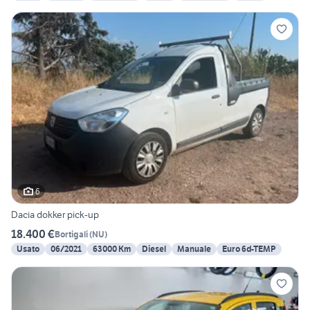
6
Dacia dokker pick-up
18.400 €
Bortigali
(
NU
)
Usato
06/2021
63000 Km
Diesel
Manuale
Euro 6d-TEMP