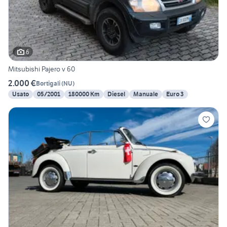
6
Mitsubishi Pajero v 60
2.000 €
Bortigali
(
NU
)
Usato
05/2001
180000 Km
Diesel
Manuale
Euro 3