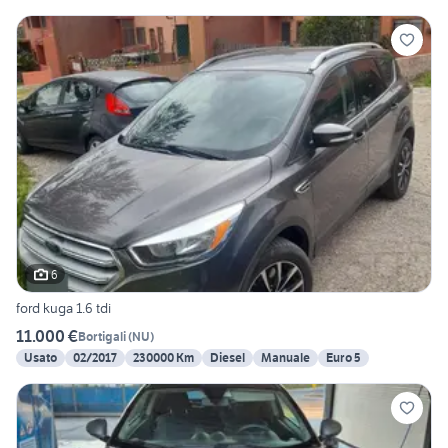
6
ford kuga 1.6 tdi
11.000 €
Bortigali
(
NU
)
Usato
02/2017
230000 Km
Diesel
Manuale
Euro 5