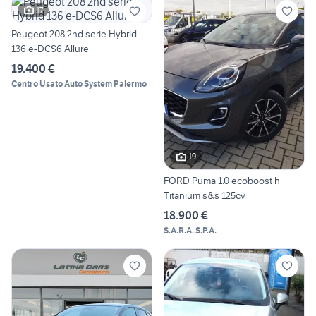
17
Peugeot 208 2nd serie Hybrid
136 e-DCS6 Allure
19.400 €
Centro Usato Auto System Palermo
19
FORD Puma 1.0 ecoboost h
Titanium s&s 125cv
18.900 €
S.A.R.A. S.P.A.