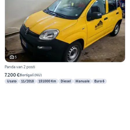
5
Panda van 2 posti
7.200 €
Bortigali
(
NU
)
Usato
11/2018
151000 Km
Diesel
Manuale
Euro 6