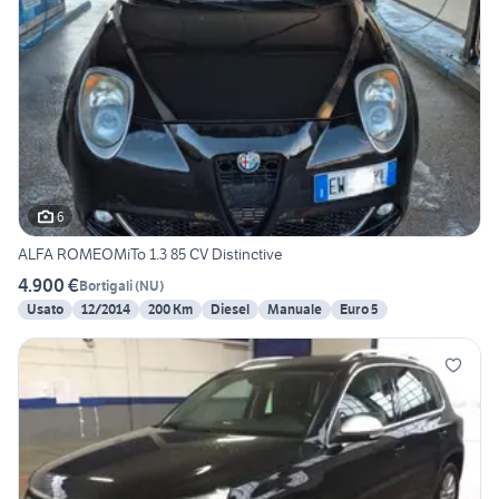
6
ALFA ROMEOMiTo 1.3 85 CV Distinctive
4.900 €
Bortigali
(
NU
)
Usato
12/2014
200 Km
Diesel
Manuale
Euro 5