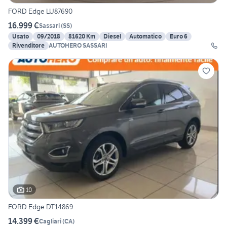
FORD Edge LU87690
16.999 €
Sassari
(
SS
)
Usato
09/2018
81620 Km
Diesel
Automatico
Euro 6
Rivenditore
AUTOHERO SASSARI
10
FORD Edge DT14869
14.399 €
Cagliari
(
CA
)