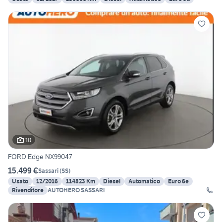
10
FORD Edge NX99047
15.499 €
Sassari
(
SS
)
Usato
12/2016
114823 Km
Diesel
Automatico
Euro 6e
Rivenditore
AUTOHERO SASSARI