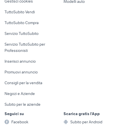
Gestisci cookies
Modelli auto
Case vacanza
TuttoSubito Vendi
Uffici e Locali
TuttoSubito Compra
commerciali
Servizio TuttoSubito
elettronica
per la casa e la
sports e hobby
Servizio TuttoSubito per
persona
Informatica
Animali
Professionisti
Arredamento e
Console e
Accessori per
Casalinghi
Inserisci annuncio
Videogiochi
animali
Elettrodomestici
Promuovi annuncio
Audio/Video
Musica e Film
Giardino e Fai da te
Consigli per la vendita
Fotografia
Libri e Riviste
Abbigliamento e
Negozi e Aziende
Telefonia
Strumenti Musicali
Accessori
Subito per le aziende
Sports
Tutto per i bambini
Seguici su
Scarica gratis l'App
Biciclette
Facebook
Subito per Android