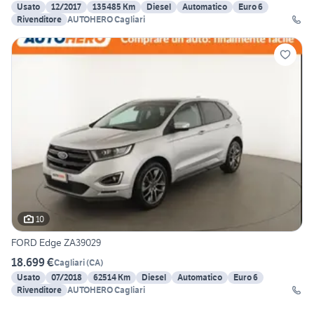
Usato
12/2017
135485 Km
Diesel
Automatico
Euro 6
Rivenditore
AUTOHERO Cagliari
10
FORD Edge ZA39029
18.699 €
Cagliari
(
CA
)
Usato
07/2018
62514 Km
Diesel
Automatico
Euro 6
Rivenditore
AUTOHERO Cagliari