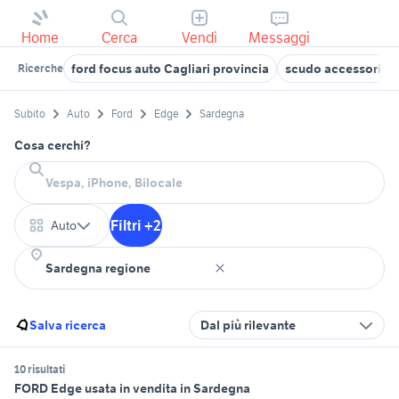
Home
Cerca
Vendi
Messaggi
ford focus auto Cagliari provincia
scudo accessori a
Ricerche
Subito
Auto
Ford
Edge
Sardegna
Cosa cerchi?
Filtri +2
Auto
Salva ricerca
Dal più rilevante
10 risultati
FORD Edge usata in vendita in Sardegna