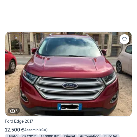
6
Ford Edge 2017
12.500 €
Assemini
(
CA
)
Usato
02/2017
180000 Km
Diesel
Automatico
Euro 6d