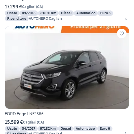
17.299 €
Cagliari
(
CA
)
Usato
09/2018
81620 Km
Diesel
Automatico
Euro 6
Rivenditore
AUTOHERO Cagliari
FORD Edge LN52666
15.599 €
Cagliari
(
CA
)
Usato
04/2017
97182 Km
Diesel
Automatico
Euro 6
Rivenditore
AUTOHERO Cagliari