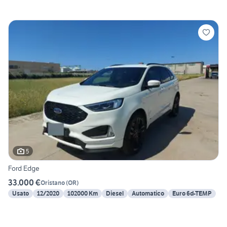
5
Ford Edge
33.000 €
Oristano
(
OR
)
Usato
12/2020
102000 Km
Diesel
Automatico
Euro 6d-TEMP