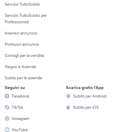
Servizio TuttoSubito
elettronica
per la casa e la
sports e hobby
Servizio TuttoSubito per
persona
Informatica
Animali
Professionisti
Arredamento e
Console e
Accessori per
Casalinghi
Inserisci annuncio
Videogiochi
animali
Elettrodomestici
Promuovi annuncio
Audio/Video
Musica e Film
Giardino e Fai da te
Consigli per la vendita
Fotografia
Libri e Riviste
Abbigliamento e
Negozi e Aziende
Telefonia
Strumenti Musicali
Accessori
Subito per le aziende
Sports
Tutto per i bambini
Seguici su
Scarica gratis l'App
Biciclette
Facebook
Subito per Android
Collezionismo
TikTok
Subito per iOS
Instagram
YouTube