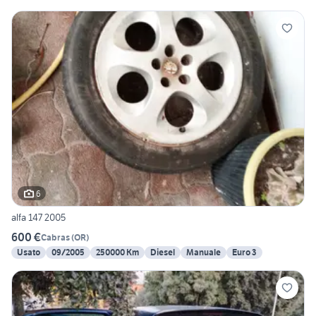
6
alfa 147 2005
600 €
Cabras
(
OR
)
Usato
09/2005
250000 Km
Diesel
Manuale
Euro 3