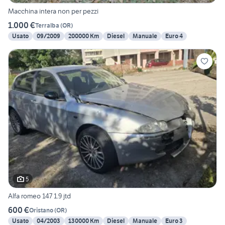
Macchina intera non per pezzi
1.000 €
Terralba
(
OR
)
Usato
09/2009
200000 Km
Diesel
Manuale
Euro 4
5
Alfa romeo 147 1.9 jtd
600 €
Oristano
(
OR
)
Usato
04/2003
130000 Km
Diesel
Manuale
Euro 3