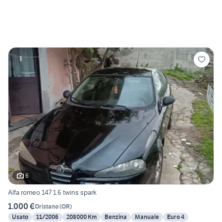
6
Alfa romeo 147 1.6 twins spark
1.000 €
Oristano
(
OR
)
Usato
11/2006
208000 Km
Benzina
Manuale
Euro 4