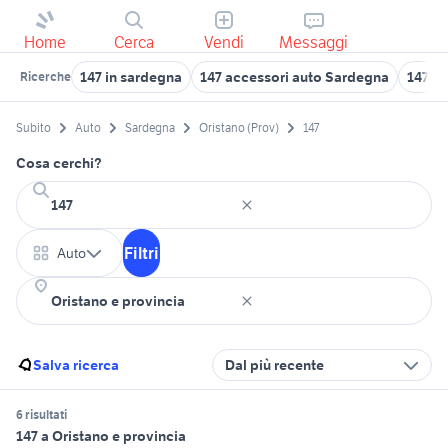
Home
Cerca
Vendi
Messaggi
147 in sardegna
147 accessori auto Sardegna
147 a 
Ricerche
Subito
Auto
Sardegna
Oristano (Prov)
147
Cosa cerchi?
Filtri
Auto
Salva ricerca
Dal più recente
6 risultati
147 a Oristano e provincia