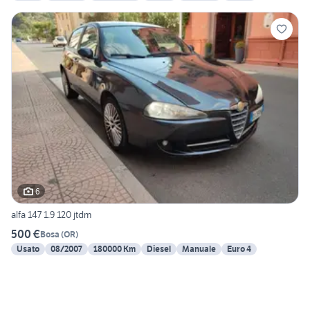
6
alfa 147 1.9 120 jtdm
500 €
Bosa
(
OR
)
Usato
08/2007
180000 Km
Diesel
Manuale
Euro 4