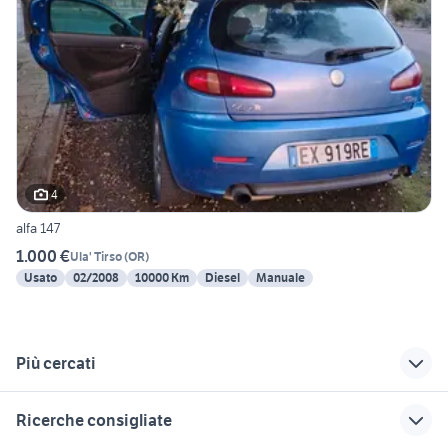
4
alfa 147
1.000 €
Ula' Tirso
(
OR
)
Usato
02/2008
10000 Km
Diesel
Manuale
Più cercati
Correlati
Richerche simili
Suggerimenti
Ricerche consigliate
alfa 147 cerchi
copricerchi alfa 147
renault captur usata