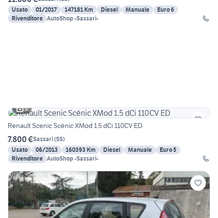
Usato
01/2017
147181 Km
Diesel
Manuale
Euro 6
Rivenditore
AutoShop -Sassari-
9
Renault Scenic Scénic XMod 1.5 dCi 110CV ED
7.800 €
Sassari
(
SS
)
Usato
06/2013
160393 Km
Diesel
Manuale
Euro 5
Rivenditore
AutoShop -Sassari-