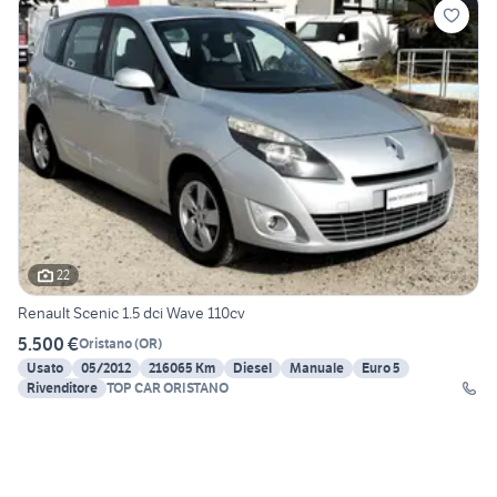
22
Renault Scenic 1.5 dci Wave 110cv
5.500 €
Oristano
(
OR
)
Usato
05/2012
216065 Km
Diesel
Manuale
Euro 5
Rivenditore
TOP CAR ORISTANO