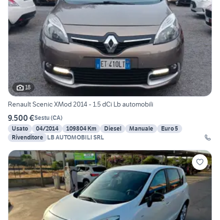
18
Renault Scenic XMod 2014 - 1.5 dCi Lb automobili
9.500 €
Sestu
(
CA
)
Usato
04/2014
109804 Km
Diesel
Manuale
Euro 5
Rivenditore
LB AUTOMOBILI SRL