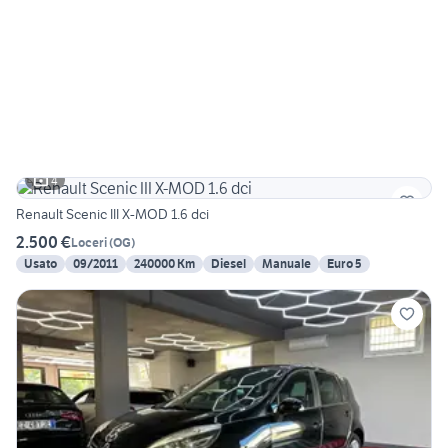
4
Renault Scenic III X-MOD 1.6 dci
2.500 €
Loceri
(
OG
)
Usato
09/2011
240000 Km
Diesel
Manuale
Euro 5