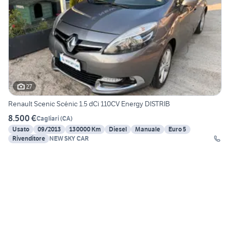
27
Renault Scenic Scénic 1.5 dCi 110CV Energy DISTRIB
8.500 €
Cagliari
(
CA
)
Usato
09/2013
130000 Km
Diesel
Manuale
Euro 5
Rivenditore
NEW SKY CAR