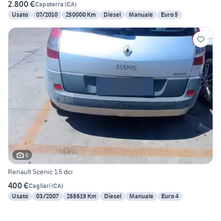
2.800 €
Capoterra
(
CA
)
Usato
07/2010
250000 Km
Diesel
Manuale
Euro 5
6
Renault Scenic 1.5 dci
400 €
Cagliari
(
CA
)
Usato
03/2007
268619 Km
Diesel
Manuale
Euro 4