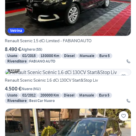
Vetrina
Renault Scenic 1.5 dCi Limited - FABIANOAUTO
8.490 €
Alghero
(
SS
)
Usato
02/2015
130000 Km
Diesel
Manuale
Euro 5
Rivenditore
FABIANO AUTO
9
Renault Scenic Scénic 1.6 dCi 130CV Start&Stop Liv
4.500 €
Nuoro
(
NU
)
Usato
02/2012
200000 Km
Diesel
Manuale
Euro 5
Rivenditore
Best Car Nuoro