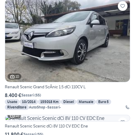
10
Renault Scenic Grand ScÃnic 1.5 dCi 110CV L
8.400 €
Sassari
(
SS
)
Usato
10/2014
155018 Km
Diesel
Manuale
Euro 5
Rivenditore
AutoShop -Sassari-
13
Renault Scenic Scenic dCi 8V 110 CV EDC Ene
11.800 €
Sassari
(
SS
)