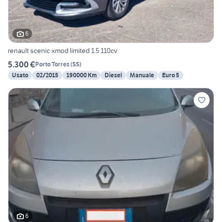
6
renault scenic xmod limited 1.5 110cv
5.300 €
Porto Torres
(
SS
)
Usato
02/2015
190000 Km
Diesel
Manuale
Euro 5
6