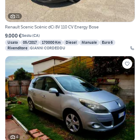
21
Renault Scenic Scénic dCi 8V 110 CV Energy Bose
9.000 €
Sestu
(
CA
)
Usato
05/2017
170000 Km
Diesel
Manuale
Euro 6
Rivenditore
GIANNI CORDEDDU
4