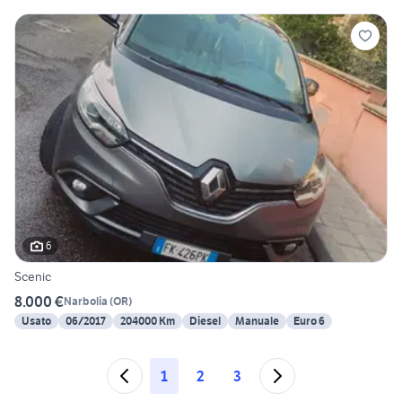
6
Scenic
8.000 €
Narbolia
(
OR
)
Usato
06/2017
204000 Km
Diesel
Manuale
Euro 6
1
2
3