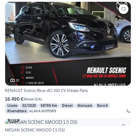
30
RENAULT Scénic Blue dCi 150 CV Initiale Paris
16.490 €
Sinnai
(
CA
)
Usato
02/2020
58795 Km
Diesel
Manuale
Euro 6
Rivenditore
ALMIA MOTORS
4
MEGAN SCENIC XMOOD 1.5 DSI