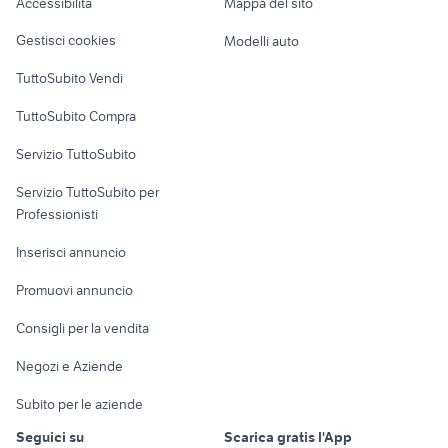
Accessibilità
Mappa del sito
Loft, mansarde e
Veicoli commerciali
altro
Gestisci cookies
Modelli auto
Case vacanza
TuttoSubito Vendi
Uffici e Locali
TuttoSubito Compra
commerciali
Servizio TuttoSubito
elettronica
per la casa e la
sports e hobby
Servizio TuttoSubito per
persona
Informatica
Animali
Professionisti
Arredamento e
Console e
Accessori per
Casalinghi
Inserisci annuncio
Videogiochi
animali
Elettrodomestici
Promuovi annuncio
Audio/Video
Musica e Film
Giardino e Fai da te
Consigli per la vendita
Fotografia
Libri e Riviste
Abbigliamento e
Negozi e Aziende
Telefonia
Strumenti Musicali
Accessori
Subito per le aziende
Sports
Tutto per i bambini
Seguici su
Scarica gratis l'App