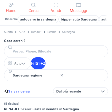
Home
Cerca
Vendi
Messaggi
autocarro in sardegna
bipper auto Sardegna
auto O
Ricerche
Subito
Auto
Renault
Scenic
Sardegna
Cosa cerchi?
Filtri +2
Auto
Salva ricerca
Dal più recente
65 risultati
RENAULT Scenic usata in vendita in Sardegna