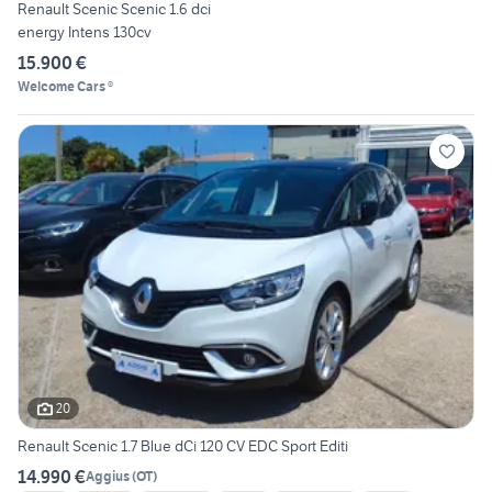
Renault Scenic Scenic 1.6 dci
energy Intens 130cv
15.900 €
Welcome Cars ®
20
Renault Scenic 1.7 Blue dCi 120 CV EDC Sport Editi
14.990 €
Aggius
(
OT
)