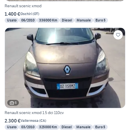
Renault scenic xmod
1.400 €
Oschiri
(
OT
)
Usato
06/2010
336000 Km
Diesel
Manuale
Euro 5
6
Renault scenic xmod 1.5 dci 110cv
2.300 €
Vallermosa
(
CA
)
Usato
03/2010
325000 Km
Diesel
Manuale
Euro 5