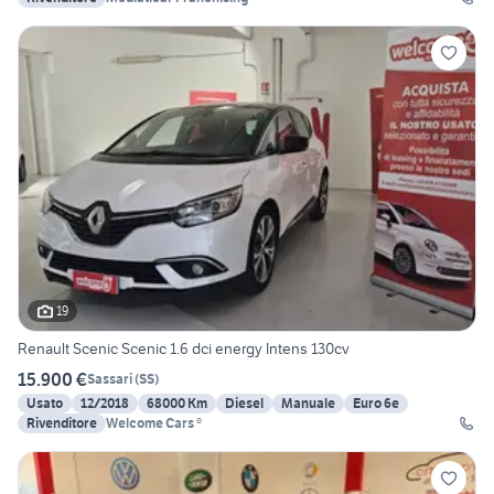
19
Renault Scenic Scenic 1.6 dci energy Intens 130cv
15.900 €
Sassari
(
SS
)
Usato
12/2018
68000 Km
Diesel
Manuale
Euro 6e
Rivenditore
Welcome Cars ®