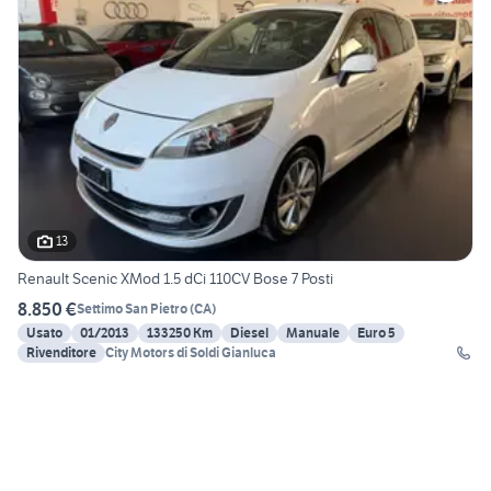
13
Renault Scenic XMod 1.5 dCi 110CV Bose 7 Posti
8.850 €
Settimo San Pietro
(
CA
)
Usato
01/2013
133250 Km
Diesel
Manuale
Euro 5
Rivenditore
City Motors di Soldi Gianluca