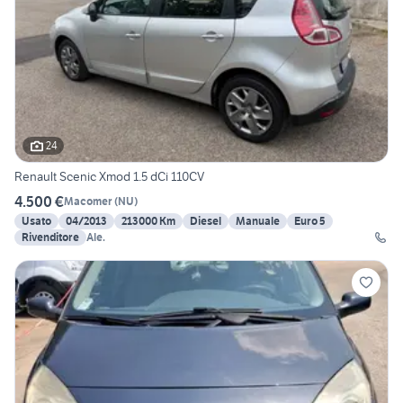
24
Renault Scenic Xmod 1.5 dCi 110CV
4.500 €
Macomer
(
NU
)
Usato
04/2013
213000 Km
Diesel
Manuale
Euro 5
Rivenditore
Ale.