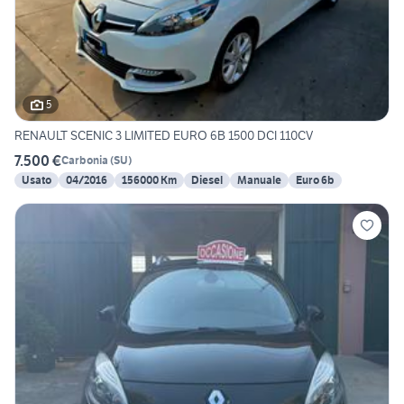
5
RENAULT SCENIC 3 LIMITED EURO 6B 1500 DCI 110CV
7.500 €
Carbonia
(
SU
)
Usato
04/2016
156000 Km
Diesel
Manuale
Euro 6b