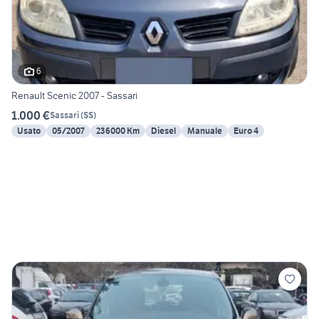
6
Renault Scenic 2007 - Sassari
1.000 €
Sassari
(
SS
)
Usato
05/2007
236000 Km
Diesel
Manuale
Euro 4