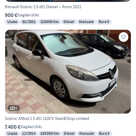
Renault Scénic 1.5 dCi Diesel – Anno 2011
900 €
Cagliari
(
CA
)
Usato
01/2011
210000 Km
Diesel
Manuale
Euro 5
6
Scénic XMod 1.5 dCi 110CV Start&Stop Limited
7.400 €
Cagliari
(
CA
)
Usato
12/2014
165000 Km
Diesel
Manuale
Euro 5