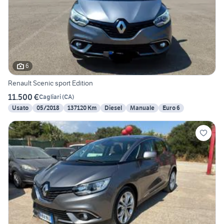
6
Renault Scenic sport Edition
11.500 €
Cagliari
(
CA
)
Usato
05/2018
137120 Km
Diesel
Manuale
Euro 6