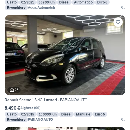
Usato
02/2021
88900 Km
Diesel
Automatico
Euro 6
Rivenditore
Addis Automobili
26
Renault Scenic 1.5 dCi Limited - FABIANOAUTO
8.490 €
Alghero
(
SS
)
Usato
02/2015
130000 Km
Diesel
Manuale
Euro 5
Rivenditore
FABIANO AUTO