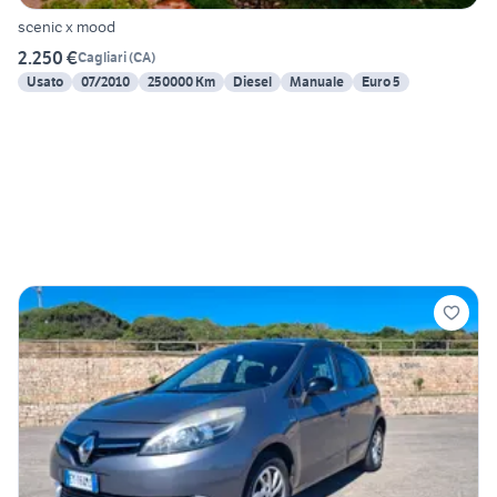
scenic x mood
2.250 €
Cagliari
(
CA
)
Usato
07/2010
250000 Km
Diesel
Manuale
Euro 5