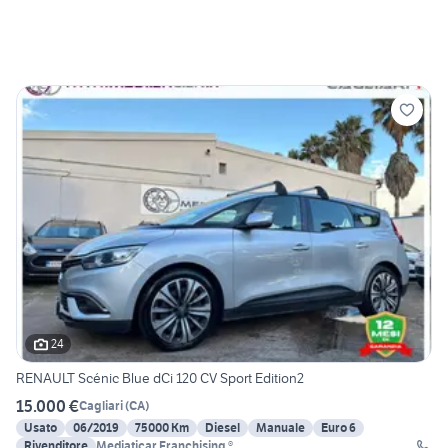
24
RENAULT Scénic Blue dCi 120 CV Sport Edition2
15.000 €
Cagliari
(
CA
)
Usato
06/2019
75000 Km
Diesel
Manuale
Euro 6
Rivenditore
Mediaticar Franchising ®