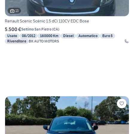
13
Renault Scenic Scénic 1.5 dCi 110CV EDC Bose
5.500 €
Settimo San Pietro
(
CA
)
Usato
08/2012
160000 Km
Diesel
Automatico
Euro 5
Rivenditore
BK AUTO MOTORS