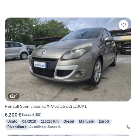
9
Renault Scenic Scénic X-Mod 1.5 dCi 110CV L
6.200 €
Sassari
(
SS
)
Usato
05/2010
115225 Km
Diesel
Manuale
Euro 5
Rivenditore
AutoShop -Sassari-