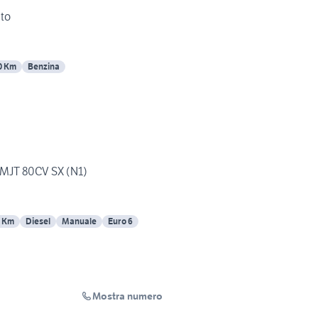
uto
0 Km
Benzina
 MJT 80CV SX (N1)
 Km
Diesel
Manuale
Euro 6
Mostra numero