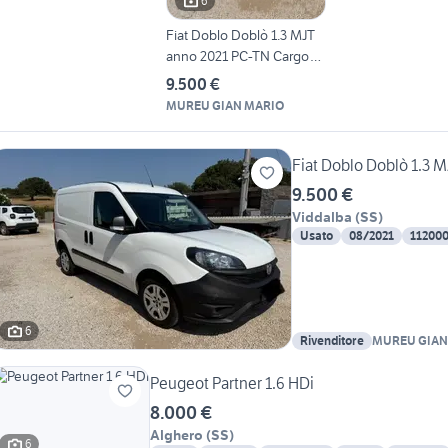
6
Fiat Doblo Doblò 1.3 MJT
anno 2021 PC-TN Cargo
Eas
9.500 €
MUREU GIAN MARIO
Fiat Doblo Doblò 1.3 
9.500 €
Viddalba
(
SS
)
Usato
08/2021
11200
6
Rivenditore
MUREU GIAN
Peugeot Partner 1.6 HDi
8.000 €
Alghero
(
SS
)
6