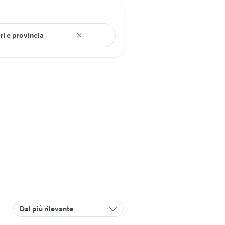
Dal più rilevante