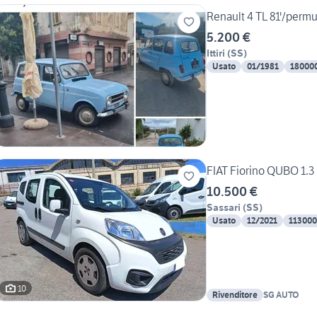
Renault 4 TL 81'/perm
5.200 €
Ittiri
(
SS
)
Usato
01/1981
18000
FIAT Fiorino QUBO 1.3
10.500 €
Sassari
(
SS
)
Usato
12/2021
113000
10
Rivenditore
SG AUTO