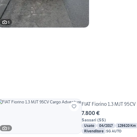
6
FIAT Fiorino 1.3 MJT 95C
7.800 €
Sassari
(
SS
)
Usato
04/2017
129620 Km
9
Rivenditore
SG AUTO