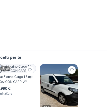
celti per te
19
iat Fiorino Cargo 1.3 mjt
0cv CON CARPLAY
.990 €
atinaCars