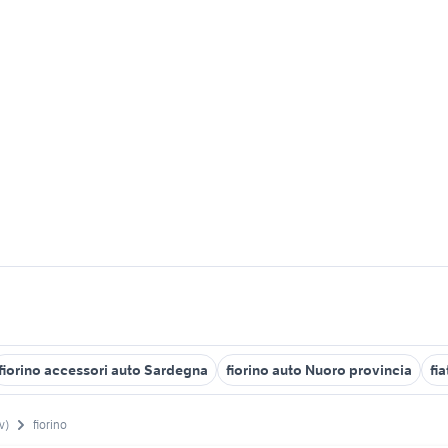
fiorino accessori auto Sardegna
fiorino auto Nuoro provincia
fi
v)
fiorino