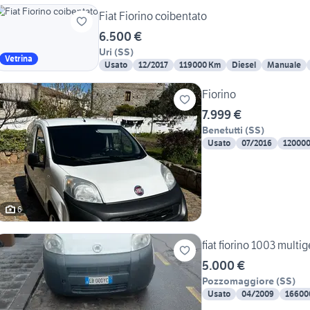
Fiat Fiorino coibentato
6.500 €
Uri
(
SS
)
Vetrina
Usato
12/2017
119000 Km
Diesel
Manuale
Fiorino
7.999 €
Benetutti
(
SS
)
Usato
07/2016
12000
6
fiat fiorino 1003 multig
5.000 €
Pozzomaggiore
(
SS
)
Usato
04/2009
16600