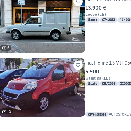
13.900 €
Lecce
(
LE
)
Usato
07/1982
46400
6
Fiat Fiorino 1.3 MJT 
5.900 €
Galatina
(
LE
)
Usato
09/2016
22000
10
Rivenditore
AUTOSTORE 