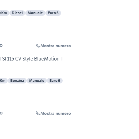
0 Km
Diesel
Manuale
Euro 6
Mostra numero
TO
TSI 115 CV Style BlueMotion T
 Km
Benzina
Manuale
Euro 6
Mostra numero
TO