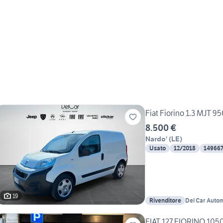
Fiat Fiorino 1.3 MJT 9
8.500 €
Nardo'
(
LE
)
Usato
12/2018
14966
19
Rivenditore
Del Car Auto
FIAT 127 FIORINO 1050