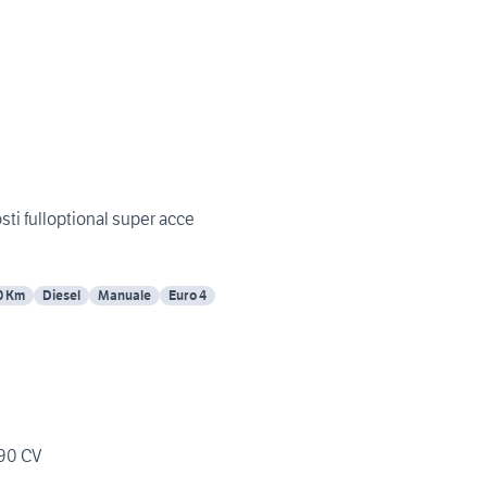
sti fulloptional super acce
0 Km
Diesel
Manuale
Euro 4
 90 CV