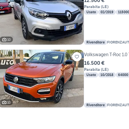
12.500 €
Parabita
(
LE
)
Usato
02/2019
11500
10
Rivenditore
FIORENZAU
Volkswagen T-Roc 1.0 
16.500 €
Parabita
(
LE
)
Usato
10/2018
64000
10
Rivenditore
FIORENZAU