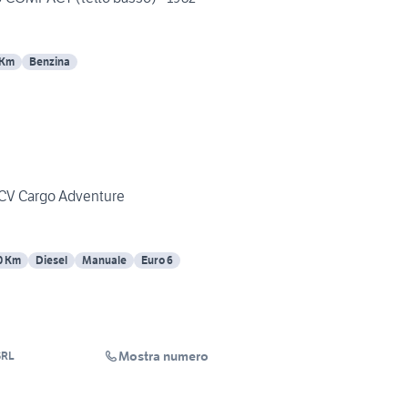
 Km
Benzina
95CV Cargo Adventure
0 Km
Diesel
Manuale
Euro 6
Mostra numero
SRL