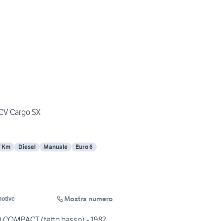
5CV Cargo SX
7 Km
Diesel
Manuale
Euro 6
Mostra numero
motive
 COMPACT (tetto basso) - 1982