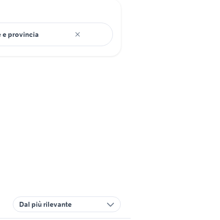
Dal più rilevante