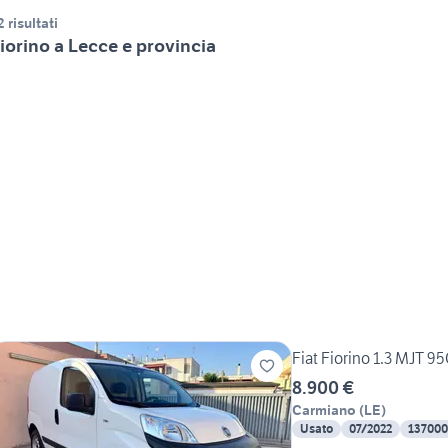
2 risultati
iorino a Lecce e provincia
Fiat Fiorino 1.3 MJT 9
8.900 €
Carmiano
(
LE
)
Usato
07/2022
137000