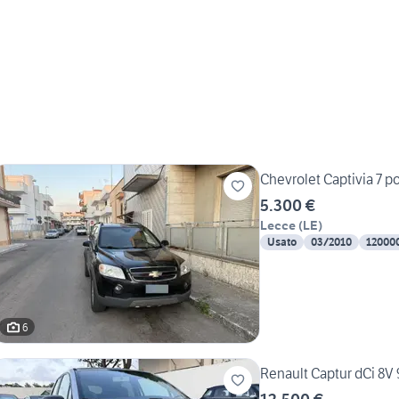
Chevrolet Captivia 7 po
5.300 €
Lecce
(
LE
)
Usato
03/2010
12000
6
Renault Captur dCi 8V