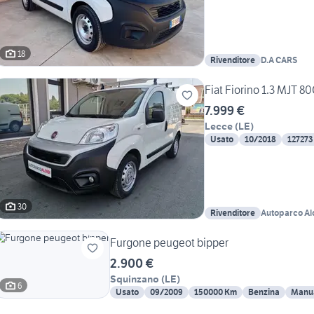
18
Rivenditore
D.A CARS
Fiat Fiorino 1.3 MJT 8
7.999 €
Lecce
(
LE
)
Usato
10/2018
127273
30
Rivenditore
Autoparco Alo
Furgone peugeot bipper
2.900 €
Squinzano
(
LE
)
6
Usato
09/2009
150000 Km
Benzina
Manu