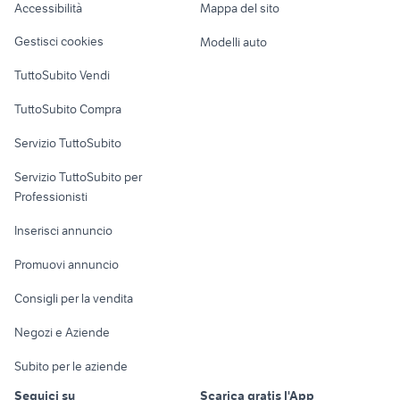
Accessibilità
Mappa del sito
Loft, mansarde e
con licenza nautica
Veicoli commerciali
altro
Sicilia
Gestisci cookies
Modelli auto
Case vacanza
TuttoSubito Vendi
Uffici e Locali
TuttoSubito Compra
commerciali
Servizio TuttoSubito
elettronica
per la casa e la
sports e hobby
Servizio TuttoSubito per
persona
Informatica
Animali
Professionisti
Arredamento e
Console e
Accessori per
Casalinghi
Inserisci annuncio
Videogiochi
animali
Elettrodomestici
Promuovi annuncio
Audio/Video
Musica e Film
Giardino e Fai da te
Consigli per la vendita
Fotografia
Libri e Riviste
Abbigliamento e
Negozi e Aziende
Telefonia
Strumenti Musicali
Accessori
Subito per le aziende
Sports
Tutto per i bambini
Seguici su
Scarica gratis l'App