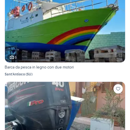
6
Barca da pesca in legno con due motori
Sant'Antioco
(
SU
)