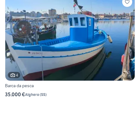
4
Barca da pesca
35.000 €
Alghero
(
SS
)