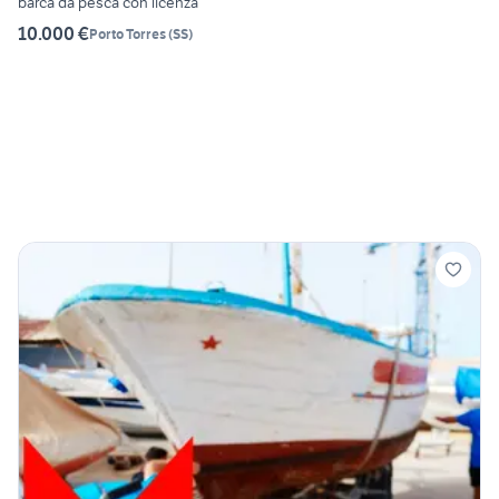
barca da pesca con licenza
10.000 €
Porto Torres
(
SS
)