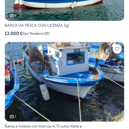
6
BARCA DA PESCA CON LICENZA 3gt
13.000 €
San Teodoro
(
OT
)
2
Barca a motore con licenza m.7.5 tutta rifatta a