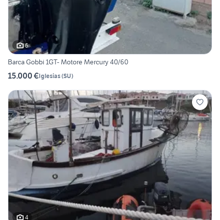
6
Barca Gobbi 1GT- Motore Mercury 40/60
15.000 €
Iglesias
(
SU
)
4