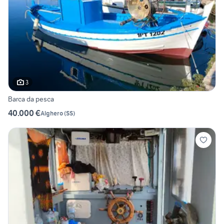
3
Barca da pesca
40.000 €
Alghero
(
SS
)