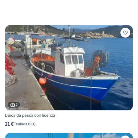
2
Barca da pesca con licenza
11 €
Teulada
(
SU
)