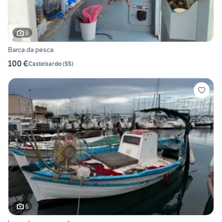
6
Barca da pesca
100 €
Castelsardo
(
SS
)
6