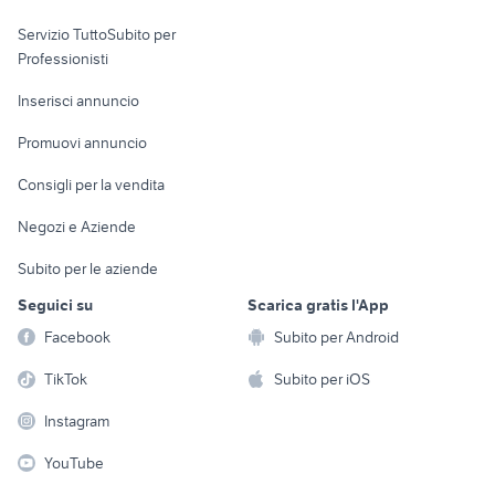
elettronica
per la casa e la
sports e hobby
Servizio TuttoSubito per
persona
Informatica
Animali
Professionisti
Arredamento e
Console e
Accessori per
Casalinghi
Inserisci annuncio
Videogiochi
animali
Elettrodomestici
Promuovi annuncio
Audio/Video
Musica e Film
Giardino e Fai da te
Consigli per la vendita
Fotografia
Libri e Riviste
Abbigliamento e
Negozi e Aziende
Telefonia
Strumenti Musicali
Accessori
Subito per le aziende
Sports
Tutto per i bambini
Seguici su
Scarica gratis l'App
Biciclette
Facebook
Subito per Android
Collezionismo
TikTok
Subito per iOS
Instagram
YouTube