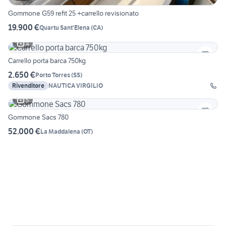
Gommone G59 refit 25 +carrello revisionato
19.900 €
Quartu Sant'Elena
(
CA
)
4
Carrello porta barca 750kg
2.650 €
Porto Torres
(
SS
)
Rivenditore
NAUTICA VIRGILIO
5
Gommone Sacs 780
52.000 €
La Maddalena
(
OT
)