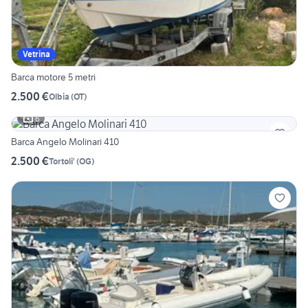
Vetrina
Barca motore 5 metri
2.500 €
Olbia
(
OT
)
6
Barca Angelo Molinari 410
2.500 €
Tortoli'
(
OG
)