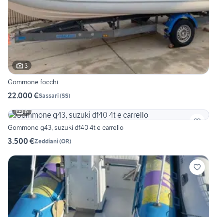
3
Gommone focchi
22.000 €
Sassari
(
SS
)
6
Gommone g43, suzuki df40 4t e carrello
3.500 €
Zeddiani
(
OR
)