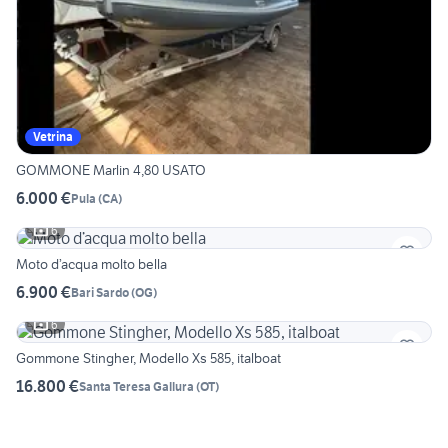
Vetrina
GOMMONE Marlin 4,80 USATO
6.000 €
Pula
(
CA
)
6
Moto d’acqua molto bella
6.900 €
Bari Sardo
(
OG
)
6
Gommone Stingher, Modello Xs 585, italboat
16.800 €
Santa Teresa Gallura
(
OT
)