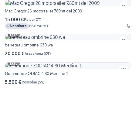
Mac Gregor 26 motorsailer 7.80mt del 2009
15.000 €
Palau
(
OT
)
Rivenditore
EBC YACHT
6
beneteau ombrine 630 wa
20.000 €
Arzachena
(
OT
)
6
Gommone ZODIAC 4.80 Medline 1
5.500 €
Cossoine
(
SS
)