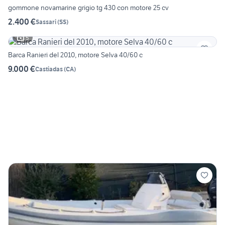
gommone novamarine grigio tg 430 con motore 25 cv
2.400 €
Sassari
(
SS
)
5
Barca Ranieri del 2010, motore Selva 40/60 c
9.000 €
Castiadas
(
CA
)