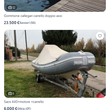
12
Gommone callegari carrello doppio assi
23.500 €
Sassari
(
SS
)
6
Sacs 440+motore +carrello
6.000 €
Olbia
(
OT
)