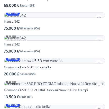
68.000 €
Sassari
(
SS
)
Vetrina
Hanse 342
75.000 €
Villasimius
(
CA
)
6
Hanse 342
75.000 €
Villasimius
(
CA
)
Vetrina
Gommone bwa 5.50 con carrello
20.000 €
Sassari
(
SS
)
6
Gommone 650 PRO ZODIAC tubolari Nuovi 140cv 4tempi
13.500 €
Olbia
(
OT
)
Vetrina