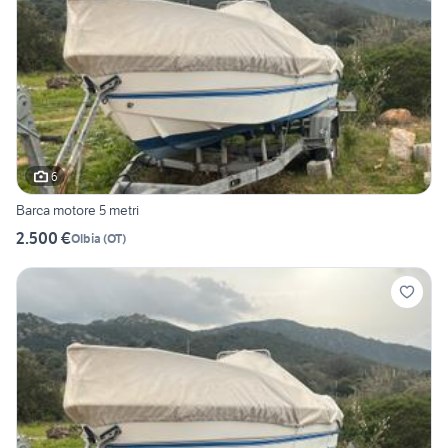
6
Barca motore 5 metri
2.500 €
Olbia
(
OT
)