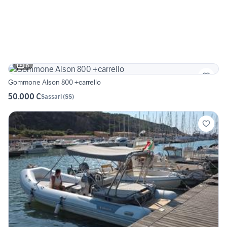
6
Gommone Alson 800 +carrello
50.000 €
Sassari
(
SS
)