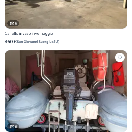
6
Carrello invaso invernaggio
460 €
San Giovanni Suergiu
(
SU
)
6