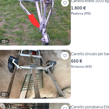
Carrello ellebi 1000 kg
1.800 €
Padova
(
PD
)
6
Carrello zincato per bar
650 €
Sciacca
(
AG
)
3
Carrello portabarca Ell