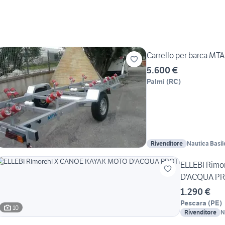
Carrello per barca MTA 
5.600 €
Palmi
(
RC
)
Rivenditore
Nautica Basil
ELLEBI Rim
D'ACQ
1.290 €
Pescara
(
PE
)
10
Rivenditore
N
C