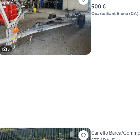
500 €
Quartu Sant'Elena
(
CA
)
3
Carrello Barca/Gom