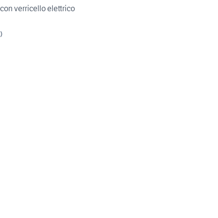
arcoCotellessa
con verricello elettrico
)