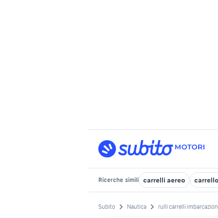
carrelli aereo
carrell
Ricerche
simili
Subito
Nautica
rulli carrelli imbarcazion