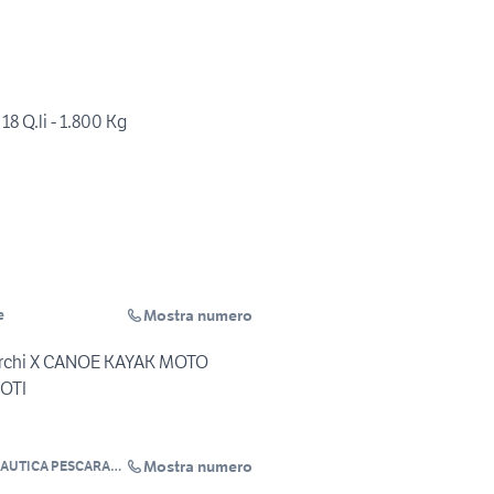
18 Q.li - 1.800 Kg
Mostra numero
e
orchi X CANOE KAYAK MOTO
UA PROTI
Mostra numero
AUTICA PESCARA
antieri Navali di