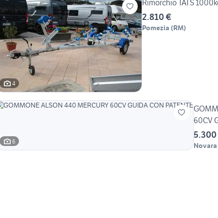
Rimorchio TATS 1000kg
2.810 €
Pomezia
(
RM
)
4
GOMMO
60CV 
5.300
6
Novara