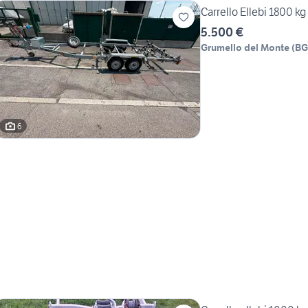
M
Carrello Ellebi 1800 kg 
5.500 €
Grumello del Monte
(
BG
6