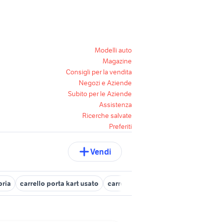
Modelli auto
Magazine
Consigli per la vendita
Negozi e Aziende
Subito per le Aziende
Assistenza
Ricerche salvate
Preferiti
Vendi
bria
carrello porta kart usato
carrelli appendice
carrelli port