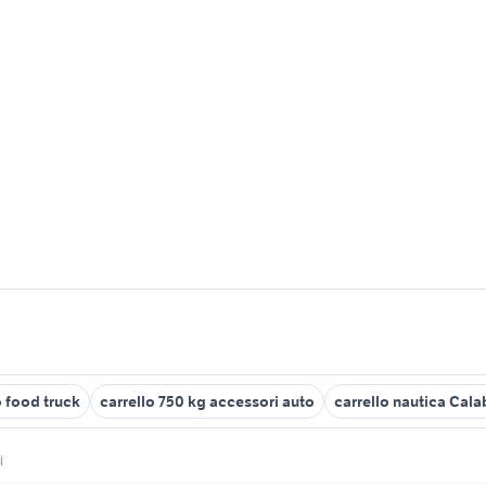
o food truck
carrello 750 kg accessori auto
carrello nautica Cala
i