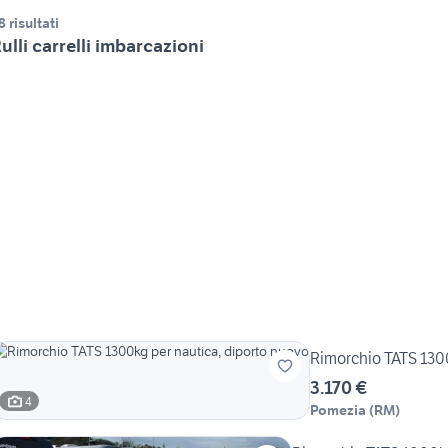
8 risultati
ulli carrelli imbarcazioni
Rimorchio TATS 1300
3.170 €
4
Pomezia
(
RM
)